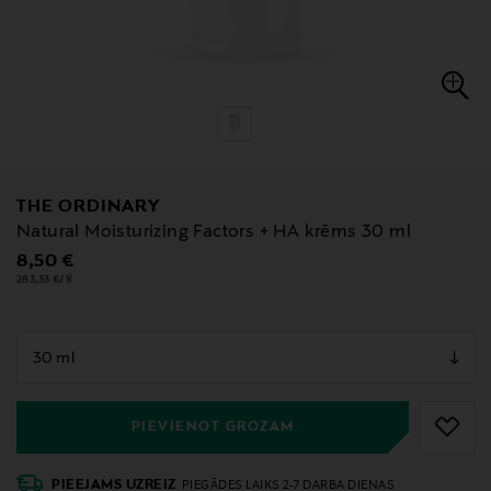
THE ORDINARY
Natural Moisturizing Factors + HA krēms 30 ml
Original Price
8,50 €
283,33 €/1l
null
null
PIEVIENOT GROZAM
PIEEJAMS UZREIZ
PIEGĀDES LAIKS 2-7 DARBA DIENAS