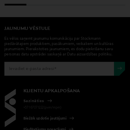
JAUNUMU VĒSTULE
Es vēlos saņemt jaunumu komunikāciju par Stockmann
piedāvātajiem produktiem, pasākumiem, veikaliem un kultūras
jaunumiem. Pierakstoties jaunumiem, es dodu piekrišanu savu
personas datu apstrādei saskaņā ar Datu aizsardzības politiku.
KLIENTU APKALPOŠANA
Sazināties
+371 67071222(pvm/mpm)
Biežāk uzdotie jautājumi
Piedāvājumu nosacījumi