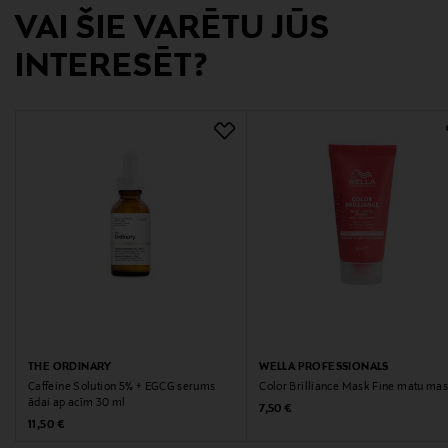
VAI ŠIE VARĒTU JŪS
Ražotāja daļas numurs
INTERESĒT?
190731
Ražotājs
Estee Lauder Finland Oy
Ražotāja adrese
Hämeentie 15, 00500, Helsinki, Finland
Digitālā adrese
csfinland@fi.estee.com
THE ORDINARY
WELLA PROFESSIONALS
Caffeine Solution 5% + EGCG serums
Color Brilliance Mask Fine matu ma
ādai ap acīm 30 ml
Original Price
7,50 €
Original Price
11,50 €