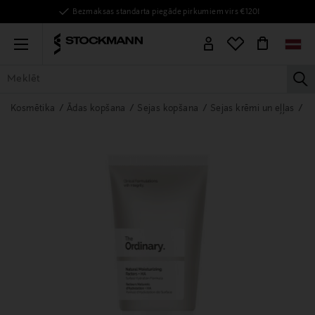
Bezmaksas standarta piegāde pirkumiem virs €120!
Menu
la
VISAS PRECES
SIEVIETĒM
VĪRIEŠIEM
BĒRNIEM
MĀJAI
Kosmētika
Ādas kopšana
Sejas kopšana
Sejas krēmi un eļļas
D