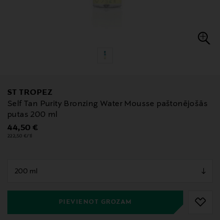
ST TROPEZ
Self Tan Purity Bronzing Water Mousse paštonējošās
putas 200 ml
Original Price
44,50 €
222,50 €/1l
null
null
PIEVIENOT GROZAM