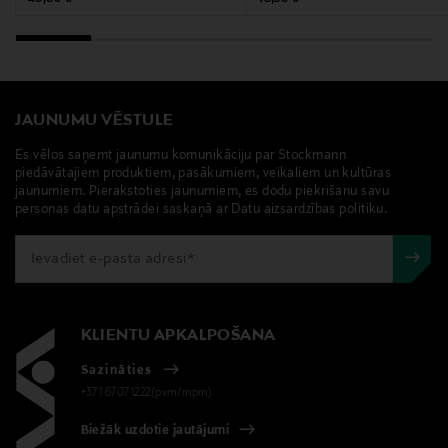
Citronellol, Hibiscus Sabdariffa Flower Extract, Sodium
Citrate.
Ražotājvalsts
LIELBRITĀNIJA
JAUNUMU VĒSTULE
Es vēlos saņemt jaunumu komunikāciju par Stockmann
Ražotāja daļas numurs
piedāvātajiem produktiem, pasākumiem, veikaliem un kultūras
jaunumiem. Pierakstoties jaunumiem, es dodu piekrišanu savu
81018
personas datu apstrādei saskaņā ar Datu aizsardzības politiku.
Ražotājs
IC ENTERPRISES AB
Ražotāja adrese
KLIENTU APKALPOŠANA
IC ENTERPRISES AB , Banérgatan 10, 115 23
Sazināties
Stockholm, Sweden
+371 67071222(pvm/mpm)
Digitālā adrese
Biežāk uzdotie jautājumi