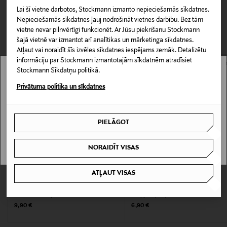
neapdraudot to elpojamību. Aizsargājošais aerosols ir
Lai šī vietne darbotos, Stockmann izmanto nepieciešamās sīkdatnes.
0,00 €
piemērots ādai, zamšādai, nubukam un sintētiskiem
Nepieciešamās sīkdatnes ļauj nodrošināt vietnes darbību. Bez tām
materiāliem.
CITI KLIENTI SKATĪJĀS ARĪ
Piegāde uz saņemšanas punktu
vietne nevar pilnvērtīgi funkcionēt. Ar Jūsu piekrišanu Stockmann
šajā vietnē var izmantot arī analītikas un mārketinga sīkdatnes.
0,00 € – 4,90 €
Atļaut vai noraidīt šīs izvēles sīkdatnes iespējams zemāk. Detalizētu
Produkta numurs
informāciju par Stockmann izmantotajām sīkdatnēm atradīsiet
156869070
Stockmann Sīkdatņu politikā.
Stockmann nav pieejams tavā valstī.
Privātuma politika un sīkdatnes
Informācija par izmēru
Delivery is not available in your Country.
300 ml
PIELĀGOT
I UNDERSTAND
Krāsa
NORAIDĪT VISAS
TRANSPARENT
ATĻAUT VISAS
KUPONA PRIEKŠROCĪBA
KUPONA PRIEKŠROCĪBA
Izmērs
SPRINGYARD
SPRINGYARD
300ml
Shoe Cream apavu krēms 75 ml
Kurpju lāpstiņa
Original Price
Original Price
9,90 €
6,90 €
Ražotājvalsts