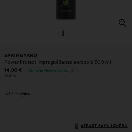
SPRINGYARD
Power Protect impregnēšanas aerosols 300 ml
Original Price
14,90 €
KUPONA PRIEKŠROCĪBA
49,67 €/1l
Izvēlēties
Krāsa
ATRAST SAVU IZMĒRU