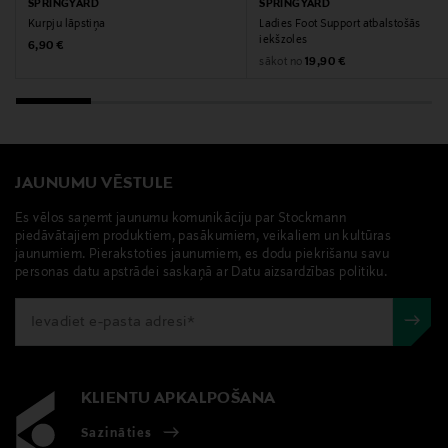
aerosols, apavu aerosols, apavu kopšana, springyard
SPRINGYARD
SPRINGYARD
Kurpju lāpstiņa
Ladies Foot Support atbalstošās
iekšzoles
Original Price
6,90 €
Original Price
sākot no
19,90 €
JAUNUMU VĒSTULE
Es vēlos saņemt jaunumu komunikāciju par Stockmann
piedāvātajiem produktiem, pasākumiem, veikaliem un kultūras
jaunumiem. Pierakstoties jaunumiem, es dodu piekrišanu savu
personas datu apstrādei saskaņā ar Datu aizsardzības politiku.
KLIENTU APKALPOŠANA
Sazināties