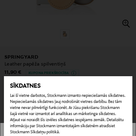
SPRINGYARD
Leather papēža spilventiņš
Original Price
11,90 €
KUPONA PRIEKŠROCĪBA
SĪKDATNES
ATRAST SAVU IZMĒRU
Lai šī vietne darbotos, Stockmann izmanto nepieciešamās sīkdatnes.
Nepieciešamās sīkdatnes ļauj nodrošināt vietnes darbību. Bez tām
vietne nevar pilnvērtīgi funkcionēt. Ar Jūsu piekrišanu Stockmann
null
šajā vietnē var izmantot arī analītikas un mārketinga sīkdatnes.
null
Nav pieejams tiešsaistē.
Atļaut vai noraidīt šīs izvēles sīkdatnes iespējams zemāk. Detalizētu
informāciju par Stockmann izmantotajām sīkdatnēm atradīsiet
NAV PIEEJAMS
Stockmann Sīkdatņu politikā.