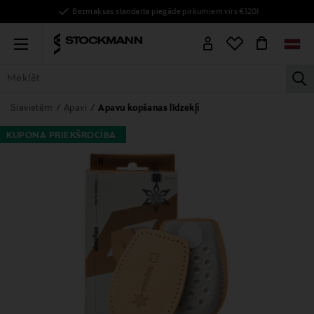
Bezmaksas standarta piegāde pirkumiem virs €120!
Menu
la
VISAS PRECES
SIEVIETĒM
VĪRIEŠIEM
BĒRNIEM
MĀJAI
Sievietēm
Apavi
Apavu kopšanas līdzekļi
KUPONA PRIEKŠROCĪBA