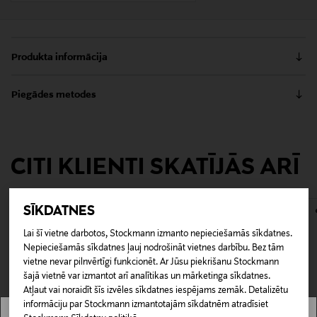
Produkta informācija
Apavu birste, kas der visiem materiāliem, ar aplikatoru
Piegādes metodes
un koka rokturi, kas izgatavots no dižskābarža.
Piemērots visu veidu apavu, tostarp ādas apavu,
Saņemšana veikalā
tīrīšanai. Blīvs saru daļa ir no zirga sariem. Birstes
0,00 €
garums 25 cm.
CITI KLIENTI SKATĪJĀS ARĪ
Piegāde uz saņemšanas punktu
0,00 € – 4,90 €
Produkta numurs
142309368
SĪKDATNES
Lai šī vietne darbotos, Stockmann izmanto nepieciešamās sīkdatnes.
Materiāls
Nepieciešamās sīkdatnes ļauj nodrošināt vietnes darbību. Bez tām
Koks, zirga sari
vietne nevar pilnvērtīgi funkcionēt. Ar Jūsu piekrišanu Stockmann
šajā vietnē var izmantot arī analītikas un mārketinga sīkdatnes.
Atļaut vai noraidīt šīs izvēles sīkdatnes iespējams zemāk. Detalizētu
Krāsa
informāciju par Stockmann izmantotajām sīkdatnēm atradīsiet