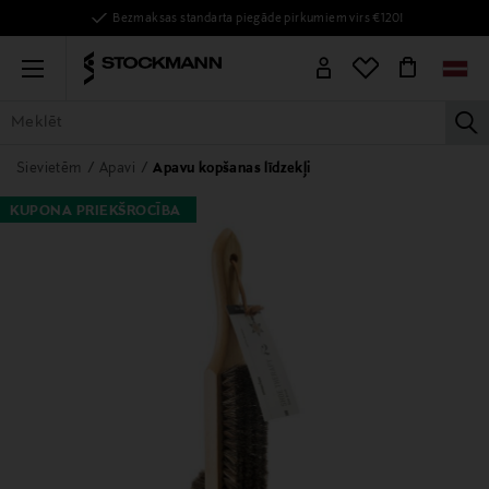
Bezmaksas standarta piegāde pirkumiem virs €120!
Menu
la
VISAS PRECES
SIEVIETĒM
VĪRIEŠIEM
BĒRNIEM
MĀJAI
Sievietēm
Apavi
Apavu kopšanas līdzekļi
KUPONA PRIEKŠROCĪBA