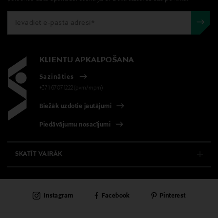
KLIENTU APKALPOŠANA
Sazināties
+371 67071222(pvm/mpm)
Biežāk uzdotie jautājumi
Piedāvājumu nosacījumi
SKATĪT VAIRĀK
E-VEIKALS
Instagram
Facebook
Pinterest
KLIENTU APKALPOŠANA