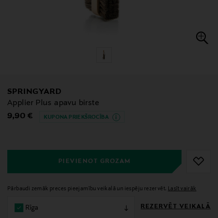
SPRINGYARD
Applier Plus apavu birste
Original Price
9,90 €
KUPONA PRIEKŠROCĪBA
null
null
PIEVIENOT GROZAM
Pārbaudi zemāk preces pieejamību veikalā un iespēju rezervēt.
Lasīt vairāk
REZERVĒT VEIKALĀ
Rīga