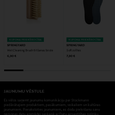
Atslēgvārdi
tīrīšanas birste, Shoe Therapy, apavu birste
KUPONA PRIEKŠROCĪBA
KUPONA PRIEKŠROCĪBA
SPRINGYARD
SPRINGYARD
Wet Cleaning Brush tīrīšanas birste
Soft zolītes
Original Price
Original Price
6,90 €
7,90 €
JAUNUMU VĒSTULE
Es vēlos saņemt jaunumu komunikāciju par Stockmann
piedāvātajiem produktiem, pasākumiem, veikaliem un kultūras
jaunumiem. Pierakstoties jaunumiem, es dodu piekrišanu savu
personas datu apstrādei saskaņā ar Datu aizsardzības politiku.