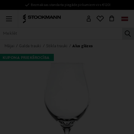
Bezmaksas standarta piegāde pirkumiem virs €120!
Menu
la
VISAS PRECES
SIEVIETĒM
VĪRIEŠIEM
BĒRNIEM
MĀJAI
Mājai
Galda trauki
Stikla trauki
Alus glāzes
KUPONA PRIEKŠROCĪBA