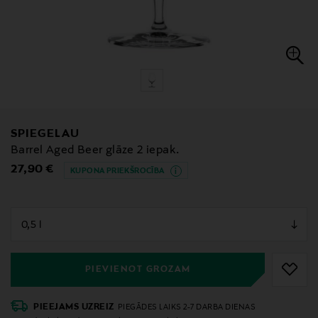
SPIEGELAU
Barrel Aged Beer glāze 2 iepak.
Original Price
27,90 €
KUPONA PRIEKŠROCĪBA
null
null
PIEVIENOT GROZAM
PIEEJAMS UZREIZ
PIEGĀDES LAIKS 2-7 DARBA DIENAS