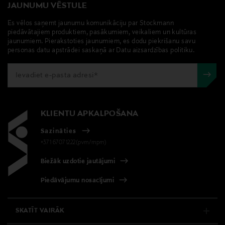
decanter@decanter.fi
JAUNUMU VĒSTULE
Es vēlos saņemt jaunumu komunikāciju par Stockmann
piedāvātajiem produktiem, pasākumiem, veikaliem un kultūras
jaunumiem. Pierakstoties jaunumiem, es dodu piekrišanu savu
personas datu apstrādei saskaņā ar Datu aizsardzības politiku.
KLIENTU APKALPOŠANA
Sazināties
+371 67071222(pvm/mpm)
Biežāk uzdotie jautājumi
Piedāvājumu nosacījumi
SKATĪT VAIRĀK