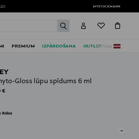
MYSTOCKMANN
120!
label.header.go
MI
PREMIUM
IZPĀRDOŠANA
OUTLET
LATVIJA
LEY
hyto-Gloss lūpu spīdums 6 ml
al Price
 €
es
Krāsa