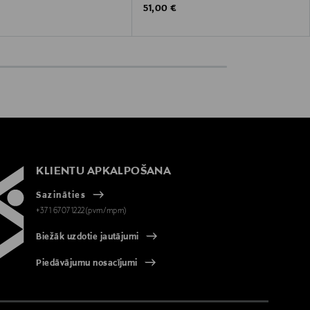
 Price
Original Price
51,00 €
KLIENTU APKALPOŠANA
Sazināties
+371 67071222(pvm/mpm)
Biežāk uzdotie jautājumi
Piedāvājumu nosacījumi