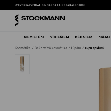
UNIVERSĀLVEIKALI UN DARBA LAIKS
PAKALPOJUMI
SIEVIETĒM
VĪRIEŠIEM
BĒRNIEM
MĀJAI
Kosmētika
Dekoratīvā kosmētika
Lūpām
Lūpu spīdumi