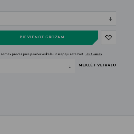
ull
ull
PIEVIENOT GROZAM
 zemāk preces pieejamību veikalā un iespēju rezervēt.
Lasīt vairāk
MEKLĒT VEIKALU