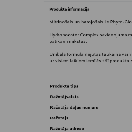
Produkta informācija
Mitrinošais un barojošais Le Phyto-Glo
Hydrobooster Complex savienojuma mik
patīkami mīkstas.
Unikālā formula nejūtas taukaina vai lip
uz visiem laikiem iemīlēsit šī produkta
Jūsu lūpām ir iespaidīgs, mirdzošs krās
vai spīdīgi. Izvēlieties no īpaši tīru pē
Produkta tips
Ražotājvalsts
Ražotāja daļas numurs
Ražotājs
Ražotāja adrese