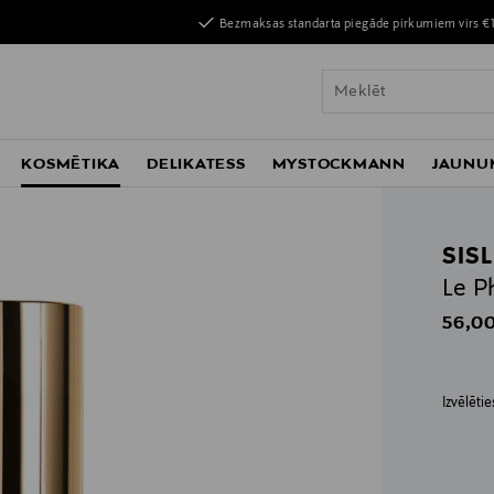
Bezmaksas standarta piegāde pirkumiem virs €
KOSMĒTIKA
DELIKATESS
MYSTOCKMANN
JAUNU
SIS
Le P
Origin
56,00
Izvēlēti