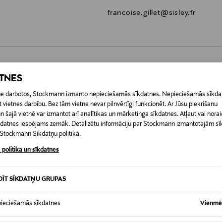
francoise.gillet@sisley.fr
ATNES
0,00 €
etne darbotos, Stockmann izmanto nepieciešamās sīkdatnes. Nepieciešamās sīkdat
 pasūtījuma saņemšanas brīža. Atgriešana ir bezmaksas, un par to nav 
 vietnes darbību. Bez tām vietne nevar pilnvērtīgi funkcionēt. Ar Jūsu piekrišanu
0,00 € – 4,90 €
ogotas preces, ja to zīmogs ir atvērts. Aizzīmogotiem kosmētikas un da
šajā vietnē var izmantot arī analītikas un mārketinga sīkdatnes. Atļaut vai noraid
iepakojumā.
īkdatnes iespējams zemāk. Detalizētu informāciju par Stockmann izmantotajām s
RĪ
t Stockmann Sīkdatņu politikā.
 politika un sīkdatnes
DĪT SĪKDATŅU GRUPAS
ieciešamās sīkdatnes
Vienmēr