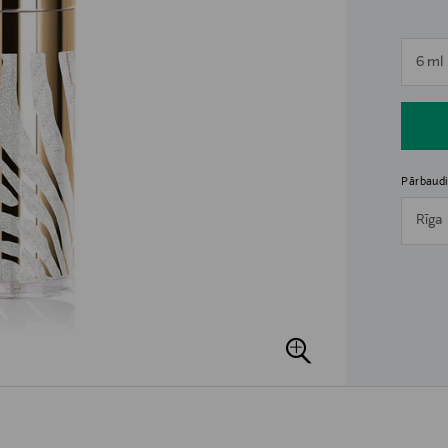
n
6 ml
n
Pārbaudi
Rīga