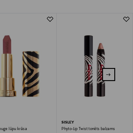
SISLEY
ouge lūpu krāsa
Phyto-Lip Twist tonēts balzams