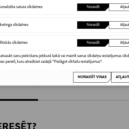
sonalizēta satura sīkdatnes
Noraidīt
Atļau
ketinga sīkdatnes
Noraidīt
Atļau
lītiskās sīkdatnes
Noraidīt
Atļau
 atsaukt savu piekrišanu jebkurā laikā vai mainīt savus sīkdatņu iestatījumus sīk
nas panelī, kuru atradīsiet sadaļā “Pielāgot sīkfailu iestatījumus”.
MAYBELLINE
MAYBEL
pīdums 5,4 ml
Lifter Gloss lūpu spīdums 5,4 ml
Lifter G
NORAIDĪT VISAS
ATĻAUT
Original Price
Original
10,90 €
10,90 €
TERESĒT?