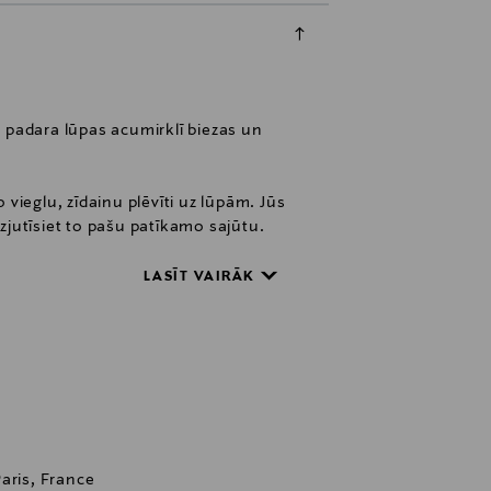
padara lūpas acumirklī biezas un
 vieglu, zīdainu plēvīti uz lūpām. Jūs
izjutīsiet to pašu patīkamo sajūtu.
m toņiem. Toņi ir pieejami caurspīdīgi
LASĪT VAIRĀK
aris, France