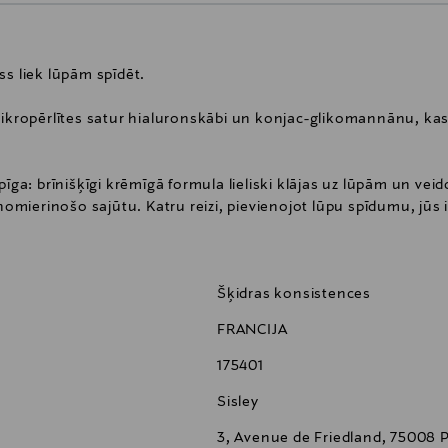
ss liek lūpām spīdēt.
ropērlītes satur hialuronskābi un konjac-glikomannānu, kas 
īga: brīnišķīgi krēmīgā formula lieliski klājas uz lūpām un veido
 nomierinošo sajūtu. Katru reizi, pievienojot lūpu spīdumu, jūs 
as plīvurs. Piepildiet savu kosmētikas somiņu ar iecienītākajie
rļu toņu, tumšu vai spilgtu toņu klāsta.
Šķidras konsistences
FRANCIJA
175401
Sisley
3, Avenue de Friedland, 75008 P