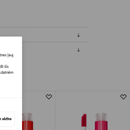
nes ļauj
jāpaziņo iepriekš. Veselības un higiēnas
biskiem līdzekļiem, kas tiek atdoti
īt šīs
īkdatnēm
 aktīvs