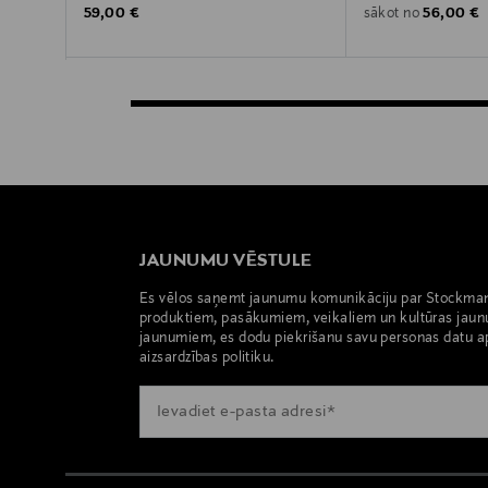
Original Price
Original P
59,00 €
56,00 €
sākot no
JAUNUMU VĒSTULE
Es vēlos saņemt jaunumu komunikāciju par Stockma
produktiem, pasākumiem, veikaliem un kultūras jaun
jaunumiem, es dodu piekrišanu savu personas datu a
aizsardzības politiku.