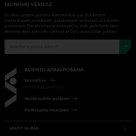
JAUNUMU VĒSTULE
Es vēlos saņemt jaunumu komunikāciju par Stockmann
piedāvātajiem produktiem, pasākumiem, veikaliem un kultūras
jaunumiem. Pierakstoties jaunumiem, es dodu piekrišanu savu
personas datu apstrādei saskaņā ar Datu aizsardzības politiku.
KLIENTU APKALPOŠANA
Sazināties
+371 67071222(pvm/mpm)
Biežāk uzdotie jautājumi
Piedāvājumu nosacījumi
SKATĪT VAIRĀK