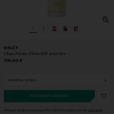
SISLEY
L'Eau Rêvée d'Aria EdT aromāts
Original Price
106,00 €
null
null
PIEVIENOT GROZAM
Pārbaudi zemāk preces pieejamību veikalā un iespēju rezervēt.
Lasīt vairāk