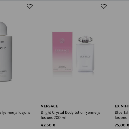
VERSACE
EX NIH
e ķermeņa losjons
Bright Crystal Body Lotion ķermeņa
Blue Ta
losjons 200 ml
losjons
Original Price
Original
42,50 €
75,00 