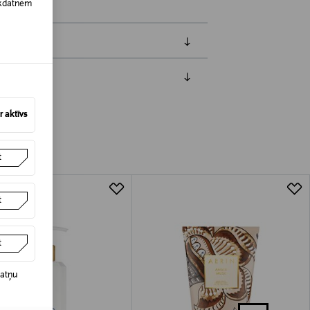
īkdatnēm
jāpaziņo iepriekš. Veselības un higiēnas
 aktīvs
biskiem līdzekļiem, kas tiek atdoti
t
t
t
datņu