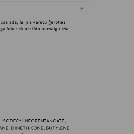
cas āda, lai jūs varētu ģērbties
ga āda tiek atstāta ar maigu Izia
, ISODECYL NEOPENTANOATE,
ANE, DIMETHICONE, BUTYLENE