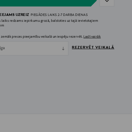
IEEJAMS UZREIZ
PIEGĀDES LAIKS 2-7 DARBA DIENAS
 laiks redzams iepirkumu grozā, balstoties uz tajā ievietotajiem
iem
 zemāk preces pieejamību veikalā un iespēju rezervēt.
Lasīt vairāk
REZERVĒT VEIKALĀ
īga