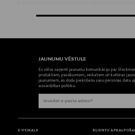
JAUNUMU VĒSTULE
Es vēlos saņemt jaunumu komunikāciju par Stockma
produktiem, pasākumiem, veikaliem un kultūras jaun
jaunumiem, es dodu piekrišanu savu personas datu a
aizsardzības politiku.
E-VEIKALS
KLIENTU APKALPOŠ