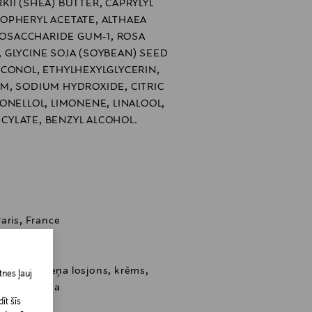
II (SHEA) BUTTER, CAPRYLYL
OPHERYL ACETATE, ALTHAEA
BIOSACCHARIDE GUM-1, ROSA
 GLYCINE SOJA (SOYBEAN) SEED
CONOL, ETHYLHEXYLGLYCERIN,
M, SODIUM HYDROXIDE, CITRIC
ONELLOL, LIMONENE, LINALOOL,
ICYLATE, BENZYL ALCOHOL.
aris, France
sjons, ķermeņa losjons, krēms,
nes ļauj
mitrināšana
īt šīs