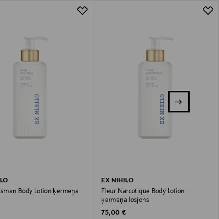
ILO
EX NIHILO
lisman Body Lotion ķermeņa
Fleur Narcotique Body Lotion
ķermeņa losjons
 Price
Original Price
€
75,00 €