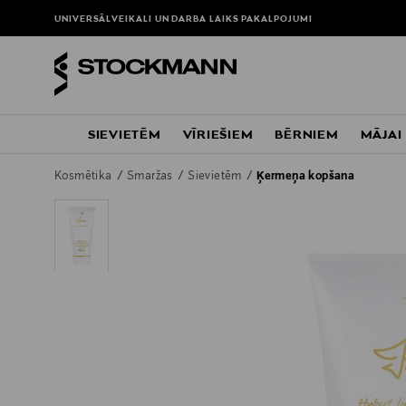
UNIVERSĀLVEIKALI UN DARBA LAIKS
PAKALPOJUMI
SIEVIETĒM
VĪRIEŠIEM
BĒRNIEM
MĀJAI
Kosmētika
Smaržas
Sievietēm
Ķermeņa kopšana