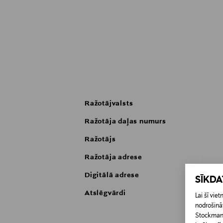
Ražotājvalsts
Ražotāja daļas numurs
Ražotājs
Ražotāja adrese
Digitālā adrese
SĪKD
Atslēgvārdi
Lai šī vi
nodrošināt
Stockmann 