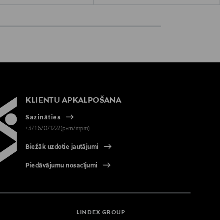
KLIENTU APKALPOŠANA
Sazināties
+371 67071222(pvm/mpm)
Biežāk uzdotie jautājumi
Piedāvājumu nosacījumi
LINDEX GROUP