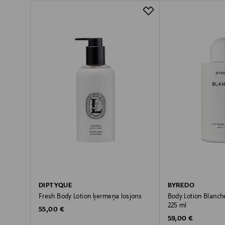
DIPTYQUE
BYREDO
Fresh Body Lotion ķermeņa losjons
Body Lotion Blanch
225 ml
Original Price
55,00 €
Original Price
59,00 €