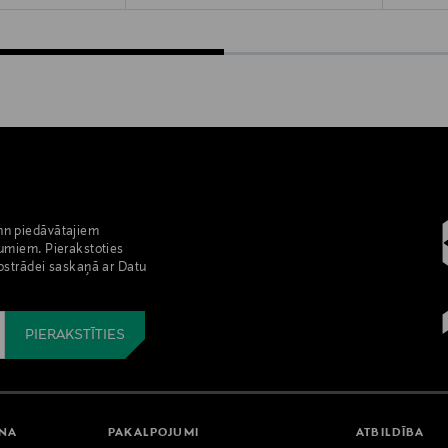
nn piedāvātajiem
umiem. Pierakstoties
pstrādei saskaņā ar Datu
ANA
PAKALPOJUMI
ATBILDĪBA