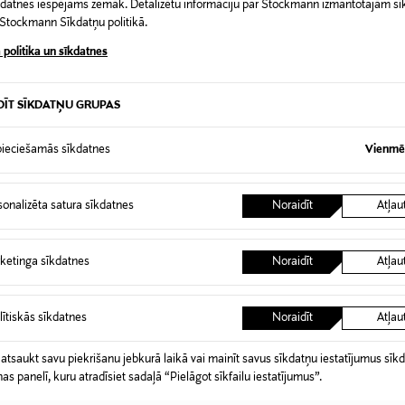
īkdatnes iespējams zemāk. Detalizētu informāciju par Stockmann izmantotajām s
t Stockmann Sīkdatņu politikā.
 politika un sīkdatnes
0,00 €
DĪT SĪKDATŅU GRUPAS
 pasūtījuma saņemšanas brīža. Atgriešana ir bezmaksas, un par to nav 
0,00 € – 4,90 €
ieciešamās sīkdatnes
Vienmēr
ogotas preces, ja to zīmogs ir atvērts. Aizzīmogotiem kosmētikas un da
iepakojumā.
RĪ
sonalizēta satura sīkdatnes
Noraidīt
Atļau
ketinga sīkdatnes
Noraidīt
Atļau
lītiskās sīkdatnes
Noraidīt
Atļau
 atsaukt savu piekrišanu jebkurā laikā vai mainīt savus sīkdatņu iestatījumus sīk
nas panelī, kuru atradīsiet sadaļā “Pielāgot sīkfailu iestatījumus”.