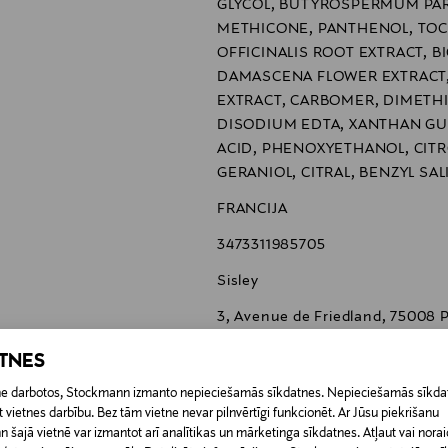
GLYCOL, BUTYROSPERMUM PARK
METHICONE, PANTHENOL, TOC
OFFICINALIS ROOT EXTRACT, 
DAMASCENA FLOWER EXTRACT,
EXTRACT, CARBOMER, DIMETHI
DISODIUM EDTA, XANTHAN GU
ACID, PHENOXYETHANOL, CITR
GERANIOL, CITRAL, BENZYL SAL
FRANCIJA
3473311985705
Sisley
3, Avenue de Friedland, 75008 P
francoise.gillet@sisley.fr
ATNES
Sisley, Izia, ķermeņa krēms, lo
etne darbotos, Stockmann izmanto nepieciešamās sīkdatnes. Nepieciešamās sīkdat
ķermeņa kopšana, ādas krēms, 
 vietnes darbību. Bez tām vietne nevar pilnvērtīgi funkcionēt. Ar Jūsu piekrišanu
šajā vietnē var izmantot arī analītikas un mārketinga sīkdatnes. Atļaut vai noraid