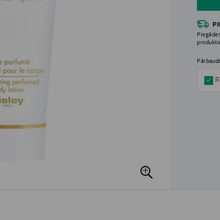
P
Piegādes
produkt
Pārbaudi
R