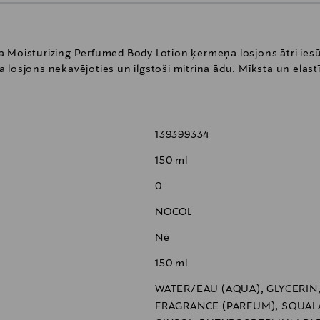
Izia Moisturizing Perfumed Body Lotion ķermeņa losjons ātri iesū
losjons nekavējoties un ilgstoši mitrina ādu. Mīksta un elastī
139399334
150 ml
0
NOCOL
Nē
150 ml
WATER/EAU (AQUA), GLYCERIN
FRAGRANCE (PARFUM), SQUAL