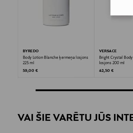
BYREDO
VERSACE
Body Lotion Blanche ķermeņa losjons
Bright Crystal Bod
225 ml
losjons 200 ml
Original Price
Original Price
59,00 €
42,50 €
VAI ŠIE VARĒTU JŪS IN