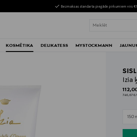
Bezmaksas standarta piegāde pirkumiem virs €
KOSMĒTIKA
DELIKATESS
MYSTOCKMANN
JAUNU
SIS
Izia
Origin
112,0
746,67 €/
n
150 
n