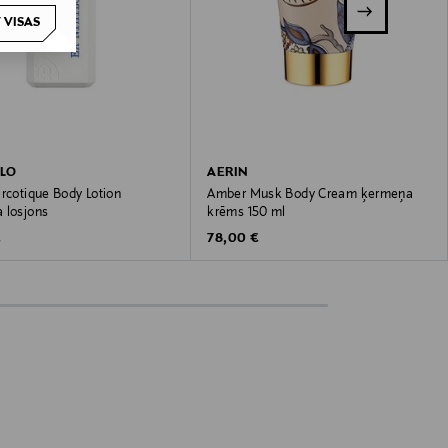
 VISAS
ILO
AERIN
rcotique Body Lotion
Amber Musk Body Cream ķermeņa
 losjons
krēms 150 ml
 Price
Original Price
€
78,00 €