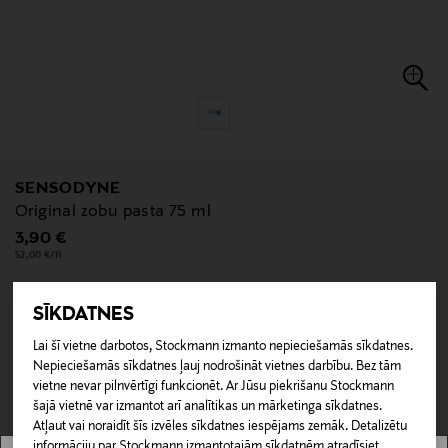
SENSODYNE
Original zobu pasta 75 ml
Original Price
3,90 €
52,00 €/1l
SĪKDATNES
null
Lai šī vietne darbotos, Stockmann izmanto nepieciešamās sīkdatnes.
null
Nav pieejams tiešsaistē.
Nepieciešamās sīkdatnes ļauj nodrošināt vietnes darbību. Bez tām
vietne nevar pilnvērtīgi funkcionēt. Ar Jūsu piekrišanu Stockmann
šajā vietnē var izmantot arī analītikas un mārketinga sīkdatnes.
NAV PIEEJAMS
Atļaut vai noraidīt šīs izvēles sīkdatnes iespējams zemāk. Detalizētu
informāciju par Stockmann izmantotajām sīkdatnēm atradīsiet