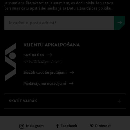
kas tiek atdoti atpakaļ, ir jābūt to sākotnējā neatvērtajā
Krāsa
jaunumiem. Pierakstoties jaunumiem, es dodu piekrišanu savu
iepakojumā.
personas datu apstrādei saskaņā ar Datu aizsardzības politiku.
75
PREČU ATGRIEŠANAS POLITIKA
Izmērs
75 ml
KLIENTU APKALPOŠANA
Ražotāja daļas numurs
Sazināties
5054563020338
+371 67071222(pvm/mpm)
Biežāk uzdotie jautājumi
Ražotājs
TAMRO OYJ
Piedāvājumu nosacījumi
Ražotāja adrese
SKATĪT VAIRĀK
Rajatorpantie 41 B, 01640 Vantaa, Finland
E-VEIKALS
Digitālā adrese
Instagram
Facebook
Pinterest
KLIENTU APKALPOŠANA