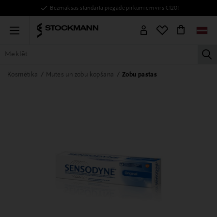
Bezmaksas standarta piegāde pirkumiem virs €120!
Menu
la
VISAS PRECES
SIEVIETĒM
VĪRIEŠIEM
BĒRNIEM
MĀJAI
Kosmētika
Mutes un zobu kopšana
Zobu pastas