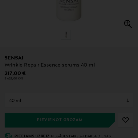
SENSAI
Wrinkle Repair Essence serums 40 ml
Original Price
217,00 €
5 425,00 €/1l
null
null
PIEVIENOT GROZAM
PIEEJAMS UZREIZ
PIEGĀDES LAIKS 2-7 DARBA DIENAS