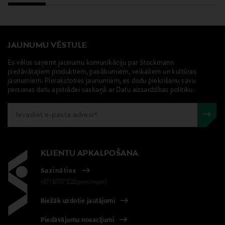
Scandinavian Cosmetics, Hyllie Stationstorg 31, 215 32
Malmö, Sweden
Digitālā adrese
JAUNUMU VĒSTULE
info@scandinaviancosmetics.se
Es vēlos saņemt jaunumu komunikāciju par Stockmann
piedāvātajiem produktiem, pasākumiem, veikaliem un kultūras
Atslēgvārdi
jaunumiem. Pierakstoties jaunumiem, es dodu piekrišanu savu
personas datu apstrādei saskaņā ar Datu aizsardzības politiku.
sensai, sejas serums, pretnovecošanās serums,
kopjošs serums
KLIENTU APKALPOŠANA
Sazināties
+371 67071222(pvm/mpm)
Biežāk uzdotie jautājumi
Piedāvājumu nosacījumi