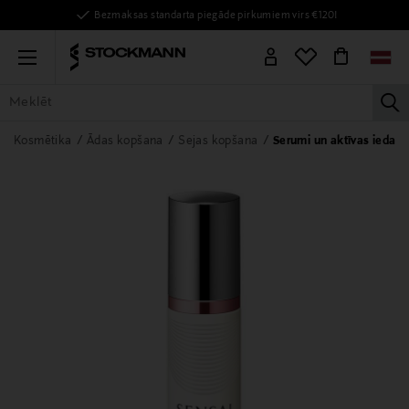
Bezmaksas standarta piegāde pirkumiem virs €120!
Menu
la
VISAS PRECES
SIEVIETĒM
VĪRIEŠIEM
BĒRNIEM
MĀJAI
Kosmētika
Ādas kopšana
Sejas kopšana
Serumi un aktīvas iedarbī