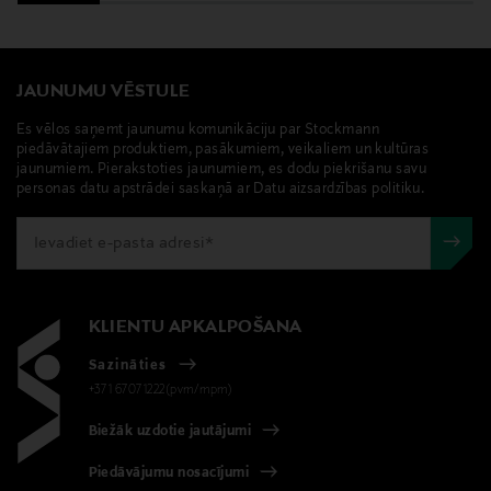
JAUNUMU VĒSTULE
Es vēlos saņemt jaunumu komunikāciju par Stockmann
piedāvātajiem produktiem, pasākumiem, veikaliem un kultūras
jaunumiem. Pierakstoties jaunumiem, es dodu piekrišanu savu
personas datu apstrādei saskaņā ar Datu aizsardzības politiku.
KLIENTU APKALPOŠANA
Sazināties
+371 67071222(pvm/mpm)
Biežāk uzdotie jautājumi
Piedāvājumu nosacījumi