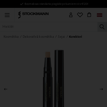
Bezmaksas standarta piegāde pirkumiem virs €120!
Menu
la
VISAS PRECES
SIEVIETĒM
VĪRIEŠIEM
BĒRNIEM
MĀJAI
Kosmētika
Dekoratīvā kosmētika
Sejai
Korektori