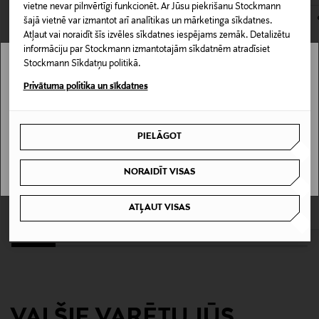
kas tiek atdoti atpakaļ, ir jābūt to sākotnējā neatvērtajā
vietne nevar pilnvērtīgi funkcionēt. Ar Jūsu piekrišanu Stockmann
Korektors
iepakojumā.
šajā vietnē var izmantot arī analītikas un mārketinga sīkdatnes.
Atļaut vai noraidīt šīs izvēles sīkdatnes iespējams zemāk. Detalizētu
PREČU ATGRIEŠANAS POLITIKA
informāciju par Stockmann izmantotajām sīkdatnēm atradīsiet
Ražotājvalsts
Stockmann Sīkdatņu politikā.
JAPĀNA
Stockmann nav pieejams tavā valstī.
Privātuma politika un sīkdatnes
Delivery is not available in your Country.
Ražotāja daļas numurs
4973167257494
PIELĀGOT
I UNDERSTAND
Ražotājs
NORAIDĪT VISAS
CLARINS
MAYBELLINE
Scandinavian Cosmetics AB
Instant Concealer korektors
Fit Me Concealer tonālais krēms
ATĻAUT VISAS
Original Price
Original Price
34,00 €
10,90 €
Ražotāja adrese
Scandinavian Cosmetics, Hyllie Stationstorg 31, 215 32
Malmö, Sweden
Digitālā adrese
VAI ŠIE VARĒTU JŪS