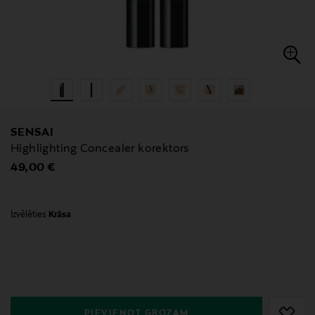
SENSAI
Highlighting Concealer korektors
Original Price
49,00 €
Izvēlēties
Krāsa
null
null
PIEVIENOT GROZAM