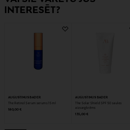
info@scandinaviancosmetics.se
INTERESĒT?
Atslēgvārdi
Sensai, concealer, korektors
AUGUSTINUS BADER
AUGUSTINUS BADER
The Retinol Serum serums 15 ml
The Solar Shield SPF 50 saules
aizsargkrēms
Original Price
180,00 €
Original Price
135,00 €