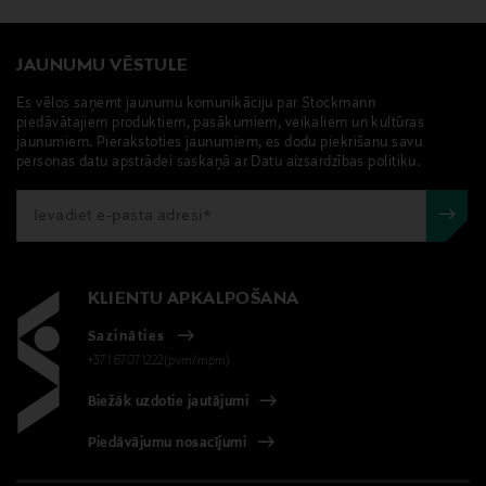
JAUNUMU VĒSTULE
Es vēlos saņemt jaunumu komunikāciju par Stockmann
piedāvātajiem produktiem, pasākumiem, veikaliem un kultūras
jaunumiem. Pierakstoties jaunumiem, es dodu piekrišanu savu
personas datu apstrādei saskaņā ar Datu aizsardzības politiku.
KLIENTU APKALPOŠANA
Sazināties
+371 67071222(pvm/mpm)
Biežāk uzdotie jautājumi
Piedāvājumu nosacījumi