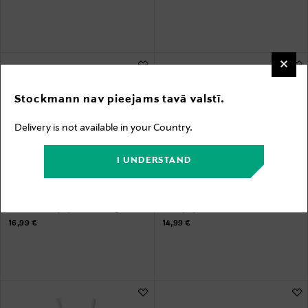
Stockmann nav pieejams tavā valstī.
Delivery is not available in your Country.
I UNDERSTAND
KUPONA PRIEKŠROCĪBA
KUPONA PRIEKŠROCĪBA
SANETTA
SANETTA
Sanetta Rioslip apakšbikses 2 gab.
Rioslip apakšbikses
Original Price
Original Price
16,99 €
14,99 €