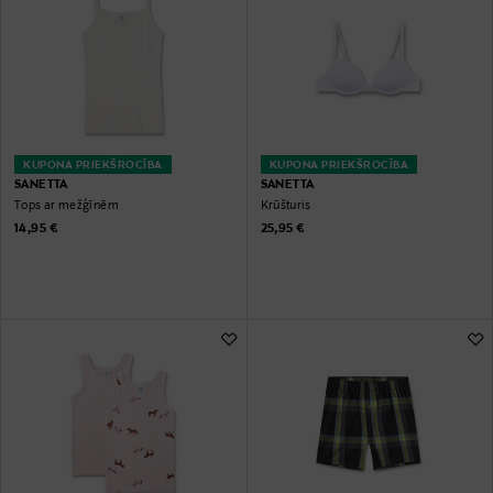
KUPONA PRIEKŠROCĪBA
KUPONA PRIEKŠROCĪBA
SANETTA
SANETTA
Tops ar mežģīnēm
Krūšturis
Original Price
Original Price
14,95 €
25,95 €