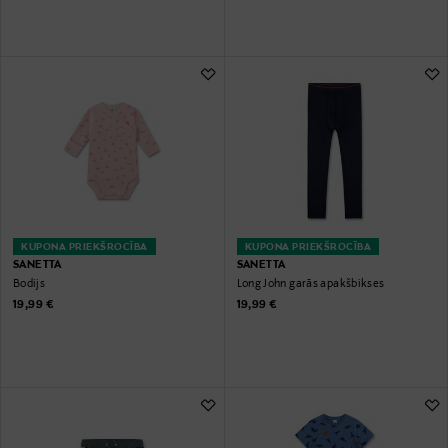
KUPONA PRIEKŠROCĪBA
KUPONA PRIEKŠROCĪBA
SANETTA
SANETTA
Bodijs
Long John garās apakšbikses
Original Price
Original Price
19,99 €
19,99 €