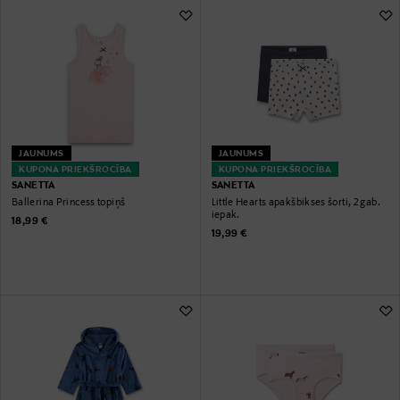
JAUNUMS
JAUNUMS
KUPONA PRIEKŠROCĪBA
KUPONA PRIEKŠROCĪBA
SANETTA
SANETTA
Ballerina Princess topiņš
Little Hearts apakšbikses šorti, 2 gab.
iepak.
Original Price
18,99 €
Original Price
19,99 €