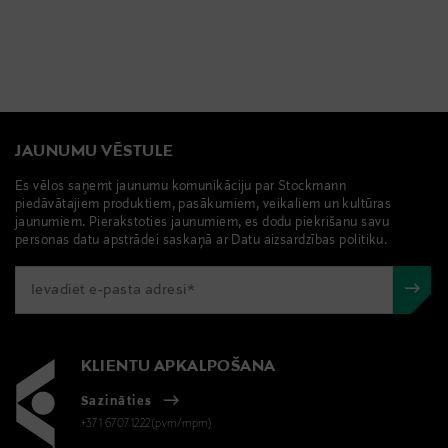
JAUNUMU VĒSTULE
Es vēlos saņemt jaunumu komunikāciju par Stockmann
piedāvātajiem produktiem, pasākumiem, veikaliem un kultūras
jaunumiem. Pierakstoties jaunumiem, es dodu piekrišanu savu
personas datu apstrādei saskaņā ar Datu aizsardzības politiku.
KLIENTU APKALPOŠANA
Sazināties
+371 67071222(pvm/mpm)