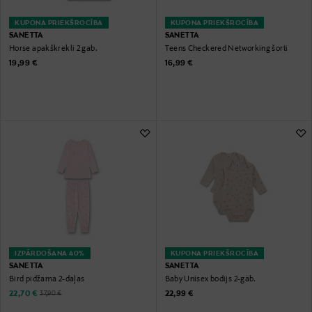
KUPONA PRIEKŠROCĪBA
KUPONA PRIEKŠROCĪBA
SANETTA
SANETTA
Horse apakškrekli 2 gab.
Teens Checkered Networking šorti
Original Price
Original Price
19,99 €
16,99 €
IZPĀRDOŠANA 40%
KUPONA PRIEKŠROCĪBA
SANETTA
SANETTA
Bird pidžama 2-daļas
Baby Unisex bodijs 2-gab.
Discounted Price
Original Price
Original Price
22,70 €
22,99 €
37,90 €