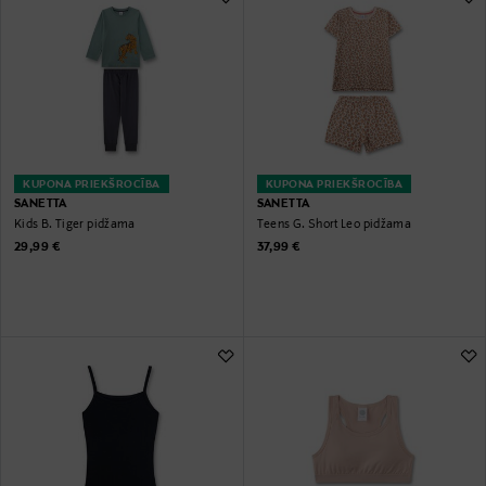
KUPONA PRIEKŠROCĪBA
KUPONA PRIEKŠROCĪBA
SANETTA
SANETTA
Kids B. Tiger pidžama
Teens G. Short Leo pidžama
Original Price
Original Price
29,99 €
37,99 €