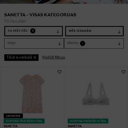
SANETTA - VISAS KATEGORIJAS
118 Rezultāti
FILTRĒT PĒC
3
TOŅI
ZĪMOLI
1
Notīrīt filtrus
Tikai e-veikalā
118 Rezultāti
JAUNUMS
KUPONA PRIEKŠROCĪBA
KUPONA PRIEKŠROCĪBA
SANETTA
SANETTA