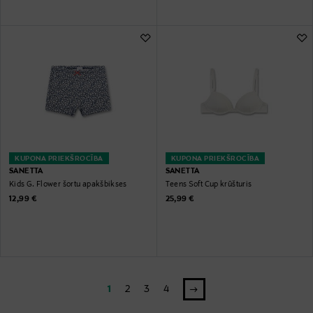
KUPONA PRIEKŠROCĪBA
KUPONA PRIEKŠROCĪBA
SANETTA
SANETTA
Kids G. Flower šortu apakšbikses
Teens Soft Cup krūšturis
Original Price
Original Price
12,99 €
25,99 €
1
2
3
4