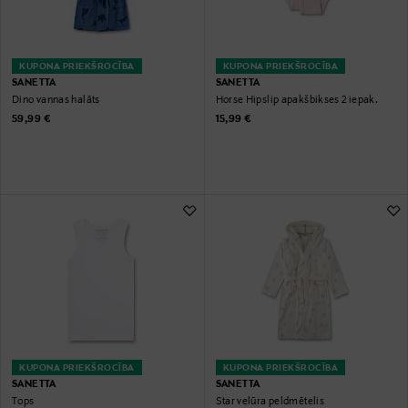
KUPONA PRIEKŠROCĪBA
KUPONA PRIEKŠROCĪBA
SANETTA
SANETTA
Dino vannas halāts
Horse Hipslip apakšbikses 2 iepak.
Original Price
Original Price
59,99 €
15,99 €
KUPONA PRIEKŠROCĪBA
KUPONA PRIEKŠROCĪBA
SANETTA
SANETTA
Tops
Star velūra peldmētelis