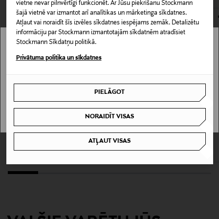
vietne nevar pilnvērtīgi funkcionēt. Ar Jūsu piekrišanu Stockmann
šajā vietnē var izmantot arī analītikas un mārketinga sīkdatnes.
Materiāls
Atļaut vai noraidīt šīs izvēles sīkdatnes iespējams zemāk. Detalizētu
95% kokvilna, 5% elastāns
informāciju par Stockmann izmantotajām sīkdatnēm atradīsiet
Stockmann Sīkdatņu politikā.
Stockmann nav pieejams tavā valstī.
Kopšanas instrukcijas
Privātuma politika un sīkdatnes
Nebalināt. Izmantot tikai mazgāšanas līdzekli bez
Delivery is not available in your Country.
optiskajiem balinātājiem. Nežāvēt veļas žāvētājā.
PIELĀGOT
Gludināt zemā temperatūrā. Mazgāt 30 grādos
I UNDERSTAND
saudzīgā režīmā.
NORAIDĪT VISAS
IZPĀRDOŠANA 40%
KUPONA PRIEKŠROCĪBA
Krāsa
MARC O'POLO
BMUIR
ATĻAUT VISAS
Jersey tops
Nizza krekliņš
CLR000021 BLACK
Discounted Price
Original Price
Original Price
38,90 €
80,00 €
64,95 €
Ražotājvalsts
ĶĪNA
Ražotāja daļas numurs