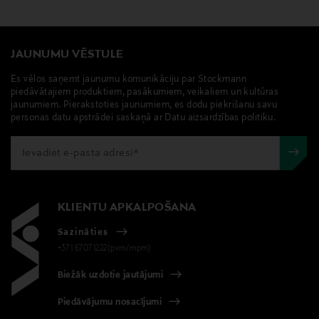
JAUNUMU VĒSTULE
Es vēlos saņemt jaunumu komunikāciju par Stockmann
piedāvātajiem produktiem, pasākumiem, veikaliem un kultūras
jaunumiem. Pierakstoties jaunumiem, es dodu piekrišanu savu
personas datu apstrādei saskaņā ar Datu aizsardzības politiku.
KLIENTU APKALPOŠANA
Sazināties
+371 67071222(pvm/mpm)
Biežāk uzdotie jautājumi
Piedāvājumu nosacījumi