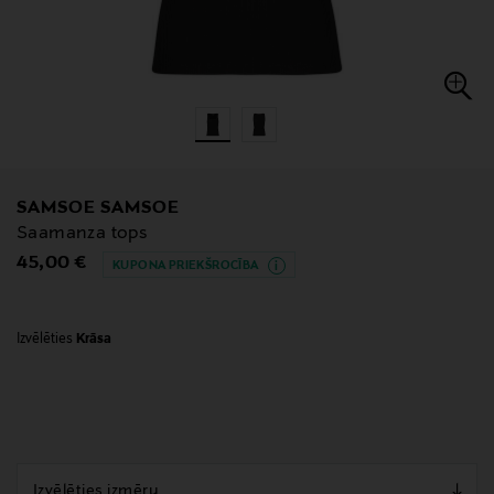
SAMSOE SAMSOE
Saamanza tops
Original Price
45,00 €
KUPONA PRIEKŠROCĪBA
Izvēlēties
Krāsa
null