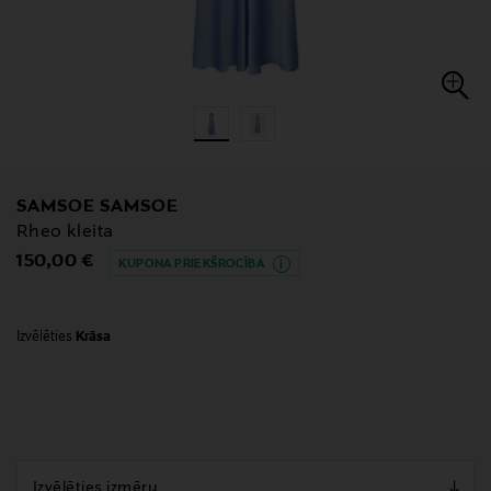
SAMSOE SAMSOE
Rheo kleita
Original Price
150,00 €
KUPONA PRIEKŠROCĪBA
Izvēlēties
Krāsa
null