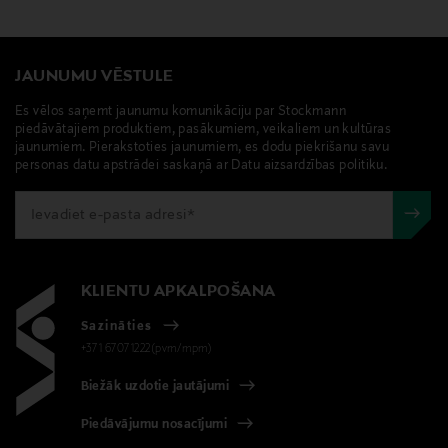
JAUNUMU VĒSTULE
Es vēlos saņemt jaunumu komunikāciju par Stockmann
piedāvātajiem produktiem, pasākumiem, veikaliem un kultūras
jaunumiem. Pierakstoties jaunumiem, es dodu piekrišanu savu
personas datu apstrādei saskaņā ar Datu aizsardzības politiku.
KLIENTU APKALPOŠANA
Sazināties
+371 67071222(pvm/mpm)
Biežāk uzdotie jautājumi
Piedāvājumu nosacījumi