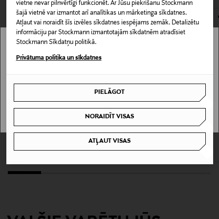
vietne nevar pilnvērtīgi funkcionēt. Ar Jūsu piekrišanu Stockmann
98% poliesters, 2% elastāns
šajā vietnē var izmantot arī analītikas un mārketinga sīkdatnes.
Atļaut vai noraidīt šīs izvēles sīkdatnes iespējams zemāk. Detalizētu
informāciju par Stockmann izmantotajām sīkdatnēm atradīsiet
Kopšanas instrukcijas
Stockmann Sīkdatņu politikā.
Stockmann nav pieejams tavā valstī.
NEBALINĀT TIKAI ES TIKAI TĪRĪT NEŽĀVĒT VEĻAS
Privātuma politika un sīkdatnes
ŽĀVĒTĀJĀ GLUDINĀT ZEMĀ TEMPERATŪRĀ 30 GRĀDI
Delivery is not available in your Country.
(NORMĀLS)
PIELĀGOT
I UNDERSTAND
Krāsa
154031TCX WINDSURFER
NORAIDĪT VISAS
IZPĀRDOŠANA 40%
IZPĀRDOŠANA 42%
GANT
LAUREN RALPH LAUREN
Ražotājvalsts
ATĻAUT VISAS
Plisēta kleita ar ziedu rakstu
Kleita
Discounted Price
Discounted Price
Original Price
Original Price
167,40 €
287,00 €
279,90 €
495,00 €
ĶĪNA
Ražotāja daļas numurs
F20500071