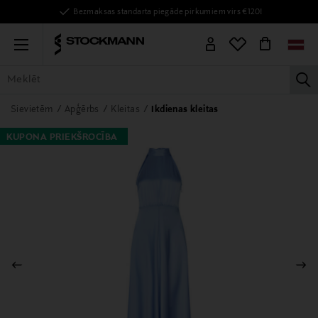
Bezmaksas standarta piegāde pirkumiem virs €120!
Menu
la
VISAS PRECES
SIEVIETĒM
VĪRIEŠIEM
BĒRNIEM
MĀJAI
Sievietēm
Apģērbs
Kleitas
Ikdienas kleitas
KUPONA PRIEKŠROCĪBA