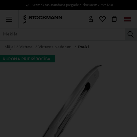
Bezmaksas standarta piegāde pirkumiem virs €120!
Menu
la
VISAS PRECES
SIEVIETĒM
VĪRIEŠIEM
BĒRNIEM
MĀJAI
Mājai
Virtuvei
Virtuves piederumi
Trauki
KUPONA PRIEKŠROCĪBA