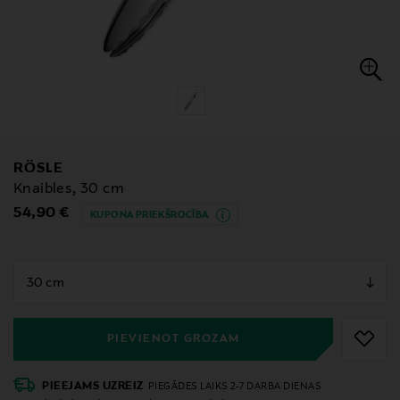
RÖSLE
Knaibles, 30 cm
Original Price
54,90 €
KUPONA PRIEKŠROCĪBA
null
null
PIEVIENOT GROZAM
PIEEJAMS UZREIZ
PIEGĀDES LAIKS 2-7 DARBA DIENAS