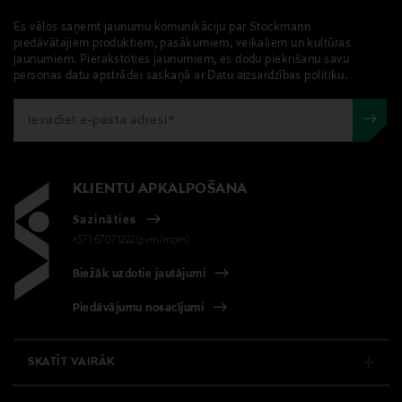
Es vēlos saņemt jaunumu komunikāciju par Stockmann
piedāvātajiem produktiem, pasākumiem, veikaliem un kultūras
jaunumiem. Pierakstoties jaunumiem, es dodu piekrišanu savu
personas datu apstrādei saskaņā ar Datu aizsardzības politiku.
KLIENTU APKALPOŠANA
Sazināties
+371 67071222(pvm/mpm)
Biežāk uzdotie jautājumi
Piedāvājumu nosacījumi
SKATĪT VAIRĀK