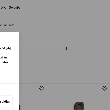
rebro, Sweden
 Röhnisch
nes ļauj
īt šīs
īkdatnēm
 aktīvs