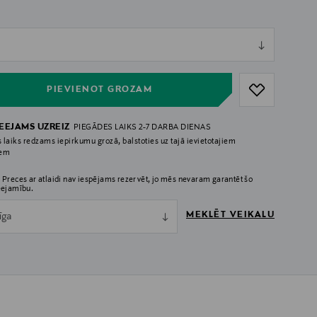
ull
ull
PIEVIENOT GROZAM
IEEJAMS UZREIZ
PIEGĀDES LAIKS 2-7 DARBA DIENAS
 laiks redzams iepirkumu grozā, balstoties uz tajā ievietotajiem
iem
 Preces ar atlaidi nav iespējams rezervēt, jo mēs nevaram garantēt šo
eejamību.
MEKLĒT VEIKALU
īga