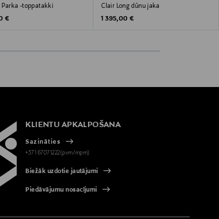
 Parka -toppatakki
Clair Long dūnu jaka
 Price
Original Price
0 €
1 395,00 €
KLIENTU APKALPOŠANA
Sazināties
+371 67071222(pvm/mpm)
Biežāk uzdotie jautājumi
Piedāvājumu nosacījumi