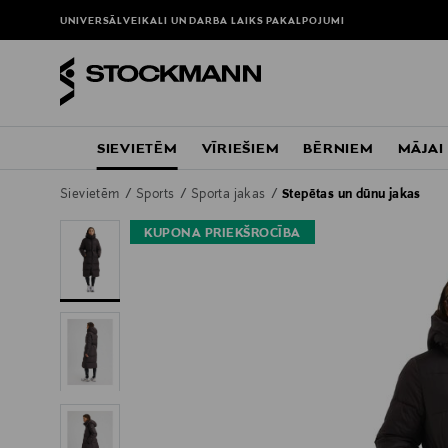
UNIVERSĀLVEIKALI UN DARBA LAIKS
PAKALPOJUMI
SIEVIETĒM
VĪRIEŠIEM
BĒRNIEM
MĀJAI
Sievietēm
Sports
Sporta jakas
Stepētas un dūnu jakas
KUPONA PRIEKŠROCĪBA