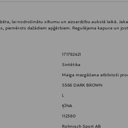
ēta, lai nodrošinātu siltumu un aizsardzību aukstā laikā. Jakas
ns, piemērots dažādiem apģērbiem. Regulējama kapuce un jost
171792421
Sintētika
Maiga mazgāšana atbilstoši pr
S566 DARK BROWN
L
ĶĪNA
112380
Rohnisch Sport AB