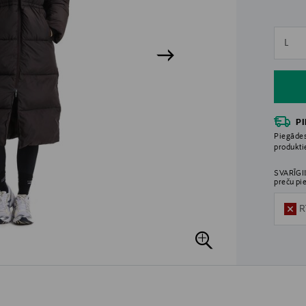
n
L
n
P
Piegādes
produkt
SVARĪGI!
preču pi
R