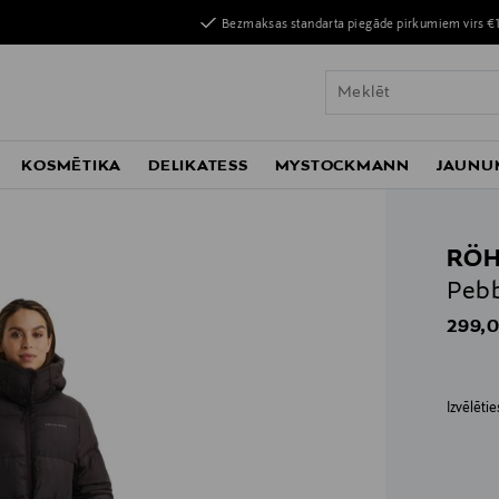
Bezmaksas standarta piegāde pirkumiem virs €
KOSMĒTIKA
DELIKATESS
MYSTOCKMANN
JAUNU
RÖH
Pebb
Origin
299,0
Izvēlēti