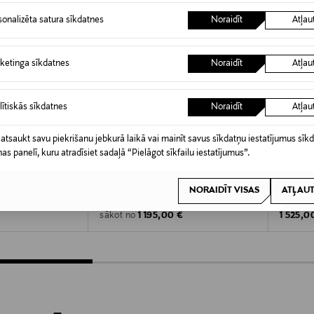
sonalizēta satura sīkdatnes
Noraidīt
Atļau
ketinga sīkdatnes
Noraidīt
Atļau
lītiskās sīkdatnes
Noraidīt
Atļau
 atsaukt savu piekrišanu jebkurā laikā vai mainīt savus sīkdatņu iestatījumus sīk
nas panelī, kuru atradīsiet sadaļā “Pielāgot sīkfailu iestatījumus”.
KŠROCĪBA
CANADA GOOSE
CANAD
NORAIDĪT VISAS
ATĻAUT
aka
Chilliwack dūnu jaka
Mystiqu
Original Price
Original
1 195,00 €
1 525,0
sākot no