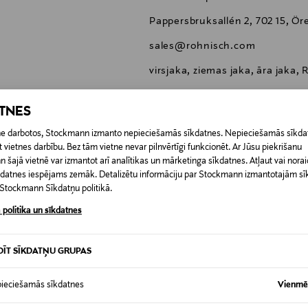
Pappersbruksallén 2, 702 15, Ö
sales@rohnisch.com
virsjaka, ziemas jaka, āra jaka,
ATNES
etne darbotos, Stockmann izmanto nepieciešamās sīkdatnes. Nepieciešamās sīkdat
 vietnes darbību. Bez tām vietne nevar pilnvērtīgi funkcionēt. Ar Jūsu piekrišanu
0,00 €
šajā vietnē var izmantot arī analītikas un mārketinga sīkdatnes. Atļaut vai noraid
īkdatnes iespējams zemāk. Detalizētu informāciju par Stockmann izmantotajām s
t Stockmann Sīkdatņu politikā.
RĪ
0,00 € – 4,90 €
 politika un sīkdatnes
DĪT SĪKDATŅU GRUPAS
ieciešamās sīkdatnes
Vienmēr