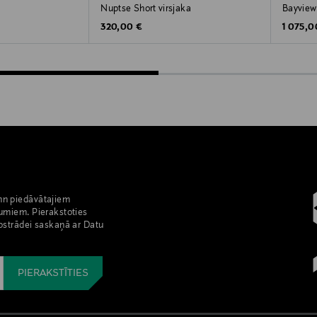
Nuptse Short virsjaka
Bayview
Original Price
Original
320,00 €
1 075,0
nn piedāvātajiem
umiem. Pierakstoties
pstrādei saskaņā ar Datu