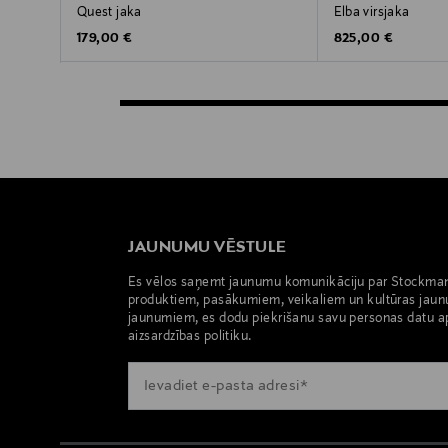
Quest jaka
Elba virsjaka
Original Price
Original Price
179,00 €
825,00 €
JAUNUMU VĒSTULE
Es vēlos saņemt jaunumu komunikāciju par Stockma
produktiem, pasākumiem, veikaliem un kultūras jaun
jaunumiem, es dodu piekrišanu savu personas datu a
aizsardzības politiku.