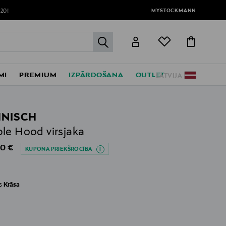
MYSTOCKMANN
120!
label.header.go
MI
PREMIUM
IZPĀRDOŠANA
OUTLET
LATVIJA
NISCH
le Hood virsjaka
al Price
0 €
KUPONA PRIEKŠROCĪBA
es
Krāsa