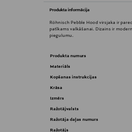
Produkta informācija
Röhnisch Pebble Hood virsjaka ir paredz
patīkams valkāšanai. Dizains ir moder
piegulumu.
Produkta numurs
Materiāls
Kopšanas instrukcijas
Krāsa
Izmērs
Ražotājvalsts
Ražotāja daļas numurs
Ražotājs