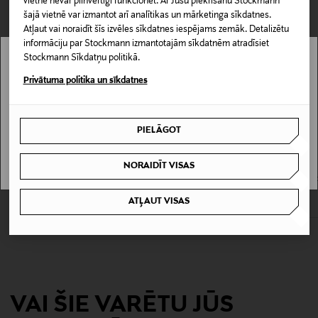
vietne nevar pilnvērtīgi funkcionēt. Ar Jūsu piekrišanu Stockmann
104505944
šajā vietnē var izmantot arī analītikas un mārketinga sīkdatnes.
Atļaut vai noraidīt šīs izvēles sīkdatnes iespējams zemāk. Detalizētu
Materiāls
informāciju par Stockmann izmantotajām sīkdatnēm atradīsiet
Stockmann Sīkdatņu politikā.
STIKLS BEZ SVINA
Stockmann nav pieejams tavā valstī.
Privātuma politika un sīkdatnes
Izmērs
Delivery is not available in your Country.
6 dl
PIELĀGOT
I UNDERSTAND
KUPONA PRIEKŠROCĪBA
KUPONA PRIEKŠROCĪBA
ZWIESEL GLAS
RIEDEL
Ražotājvalsts
NORAIDĪT VISAS
Cabernet vīna glāze, 540 ml, 2 gab.
Veritas Cabernet/Merlot & Mosel
VĀCIJA
Decanter sarkanvīna glāžu un dekan
Original Price
25,90 €
komplekts
ATĻAUT VISAS
Original Price
157,90 €
Ražotājs
Decanter Oy
Ražotāja adrese
Decanter Oy, Yrjönkatu 34, 00100 Helsinki, Finland
VAI ŠIE VARĒTU JŪS