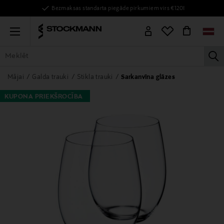
Bezmaksas standarta piegāde pirkumiem virs €120!
Menu
la
VISAS PRECES
SIEVIETĒM
VĪRIEŠIEM
BĒRNIEM
MĀJAI
Mājai
Galda trauki
Stikla trauki
Sarkanvīna glāzes
KUPONA PRIEKŠROCĪBA