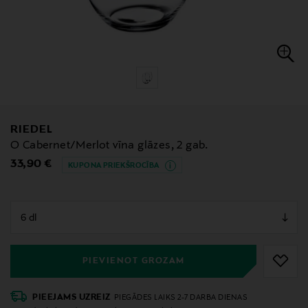
RIEDEL
O Cabernet/Merlot vīna glāzes, 2 gab.
Original Price
33,90 €
KUPONA PRIEKŠROCĪBA
null
null
PIEVIENOT GROZAM
PIEEJAMS UZREIZ
PIEGĀDES LAIKS 2-7 DARBA DIENAS