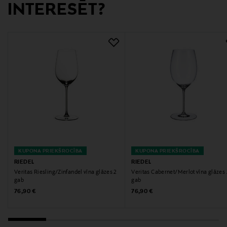
INTERESĒT?
Digitālā adrese
decanter@decanter.fi
KUPONA PRIEKŠROCĪBA
KUPONA PRIEKŠROCĪBA
RIEDEL
RIEDEL
Veritas Riesling/Zinfandel vīna glāzes 2
Veritas Cabernet/Merlot vīna glāzes 
gab
gab
Original Price
Original Price
76,90 €
76,90 €