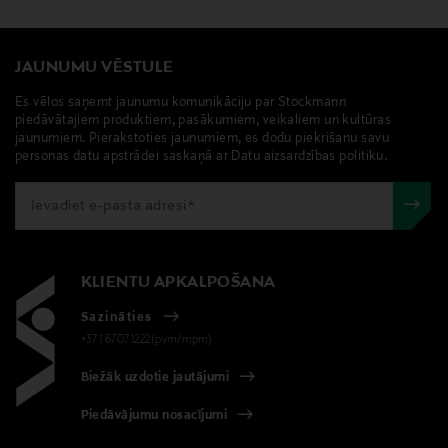
JAUNUMU VĒSTULE
Es vēlos saņemt jaunumu komunikāciju par Stockmann
piedāvātajiem produktiem, pasākumiem, veikaliem un kultūras
jaunumiem. Pierakstoties jaunumiem, es dodu piekrišanu savu
personas datu apstrādei saskaņā ar Datu aizsardzības politiku.
KLIENTU APKALPOŠANA
Sazināties
+371 67071222(pvm/mpm)
Biežāk uzdotie jautājumi
Piedāvājumu nosacījumi