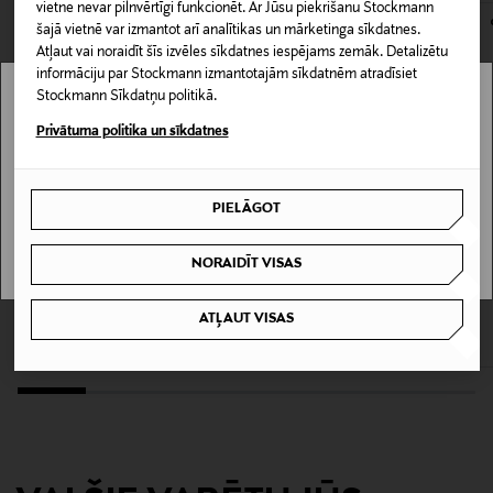
kas tiek atdoti atpakaļ, ir jābūt to sākotnējā neatvērtajā
vietne nevar pilnvērtīgi funkcionēt. Ar Jūsu piekrišanu Stockmann
iepakojumā.
šajā vietnē var izmantot arī analītikas un mārketinga sīkdatnes.
Krāsa
Atļaut vai noraidīt šīs izvēles sīkdatnes iespējams zemāk. Detalizētu
PREČU ATGRIEŠANAS POLITIKA
informāciju par Stockmann izmantotajām sīkdatnēm atradīsiet
3
Stockmann Sīkdatņu politikā.
Stockmann nav pieejams tavā valstī.
Privātuma politika un sīkdatnes
Izmērs
Delivery is not available in your Country.
80 ml
PIELĀGOT
I UNDERSTAND
Sastāvdaļas
NORAIDĪT VISAS
Aqua, Octyldodecyl Myristate, Cetyl Alcohol,
BIOTHERM
RECIPE FOR MEN
Caprylic/Capric Triglyceride, Cocos Nucifera Oil,
Soothing Balm Alcohol Free bārdas
Bārdas Elixir bārdas eļļa, 25 ml
Crambe Abyssinica Seed Oil Phytosterol Esters, PEG-
ATĻAUT VISAS
balzams, 75 ml
Original Price
19,00 €
100 Stearate, Avena Sativa Kernel Oil, Glycerin,
Original Price
42,00 €
Glyceryl Stearate, Parfum, Carbomer, Sodium
Benzoate, Potassium Sorbate, Limonene, Apium
Graveolens Seed Extract.
Ražotājvalsts