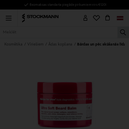
Bezmaksas standarta piegāde pirkumiem virs €120!
Menu
la
VISAS PRECES
SIEVIETĒM
VĪRIEŠIEM
BĒRNIEM
MĀJAI
Kosmētika
Vīriešiem
Ādas kopšana
Bārdas un pēc skūšanās līdzek