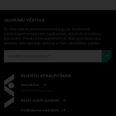
JAUNUMU VĒSTULE
Es vēlos saņemt jaunumu komunikāciju par Stockmann
piedāvātajiem produktiem, pasākumiem, veikaliem un kultūras
jaunumiem. Pierakstoties jaunumiem, es dodu piekrišanu savu
personas datu apstrādei saskaņā ar Datu aizsardzības politiku.
KLIENTU APKALPOŠANA
Sazināties
+371 67071222(pvm/mpm)
Biežāk uzdotie jautājumi
Piedāvājumu nosacījumi