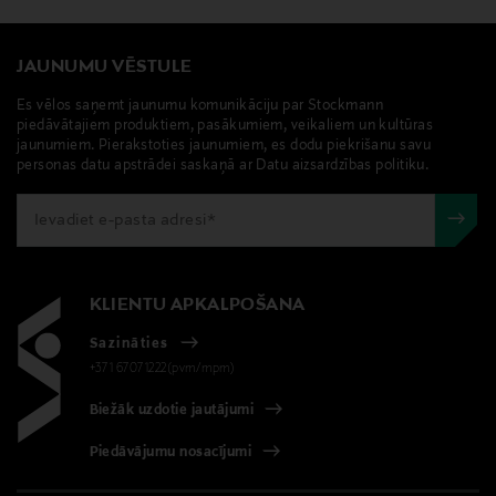
JAUNUMU VĒSTULE
Es vēlos saņemt jaunumu komunikāciju par Stockmann
piedāvātajiem produktiem, pasākumiem, veikaliem un kultūras
jaunumiem. Pierakstoties jaunumiem, es dodu piekrišanu savu
personas datu apstrādei saskaņā ar Datu aizsardzības politiku.
KLIENTU APKALPOŠANA
Sazināties
+371 67071222(pvm/mpm)
Biežāk uzdotie jautājumi
Piedāvājumu nosacījumi