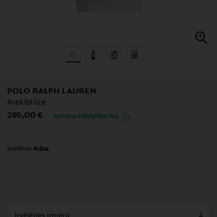
POLO RALPH LAUREN
Kreklblūze
Original Price
295,00 €
KUPONA PRIEKŠROCĪBA
Izvēlēties
Krāsa
null