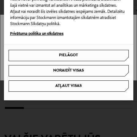
Materiāls
šajā vietnē var izmantot arī analītikas un mārketinga sīkdatnes.
Atļaut vai noraidīt šīs izvēles sīkdatnes iespējams zemāk. Detalizētu
100% kokvilna
informāciju par Stockmann izmantotajām sīkdatnēm atradīsiet
Stockmann Sīkdatņu politikā.
Krāsa
Stockmann nav pieejams tavā valstī.
Privātuma politika un sīkdatnes
WHITE
Delivery is not available in your Country.
Ražotājvalsts
PIELĀGOT
I UNDERSTAND
INDIJA
NORAIDĪT VISAS
IZPĀRDOŠANA 40%
IZPĀRDOŠANA 40%
Ražotāja daļas numurs
REPEAT
MARC O'POLO
ATĻAUT VISAS
211A12787
Lina krekls
Blūze
Discounted Price
Discounted Price
Original Price
Original Price
119,40 €
44,90 €
199,95 €
74,95 €
Ražotājs
Ralph Lauren Corporation
Ražotāja adrese