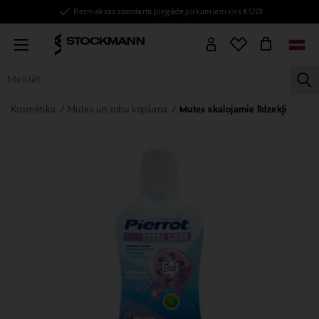
Bezmaksas standarta piegāde pirkumiem virs €120!
Menu
la
VISAS PRECES
SIEVIETĒM
VĪRIEŠIEM
BĒRNIEM
MĀJAI
Kosmētika
Mutes un zobu kopšana
Mutes skalojamie līdzekļi