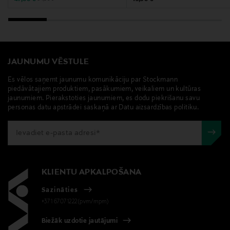
mutes skalojamais līdzeklis, zobu kopšana, Pierrot,
svaiga elpa, veselīgas smaganas, zobu stiprināšana,
kariesa profilakse, zobu akmens profilakse
JAUNUMU VĒSTULE
Es vēlos saņemt jaunumu komunikāciju par Stockmann
piedāvātajiem produktiem, pasākumiem, veikaliem un kultūras
jaunumiem. Pierakstoties jaunumiem, es dodu piekrišanu savu
personas datu apstrādei saskaņā ar Datu aizsardzības politiku.
KLIENTU APKALPOŠANA
Sazināties
+371 67071222(pvm/mpm)
Biežāk uzdotie jautājumi