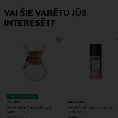
Ražotājvalsts
VAI ŠIE VARĒTU JŪS
SPĀNIJA
INTERESĒT?
Ražotāja daļas numurs
69
Ražotājs
Jonmax Oy
Ražotāja adrese
PL 4, 00251, Helsinki, Finland
Digitālā adrese
IZPĀRDOŠANA 50%
info@jonmax.fi
CHEMEX
MARIA NILA
CM-6A Kafijas Pagatavotājs sešām
Style & Finish Volume Spray matu
tasēm
sprejs 100 ml
Atslēgvārdi
Discounted Price
Original Price
Original Price
47,00 €
15,90 €
94,90 €