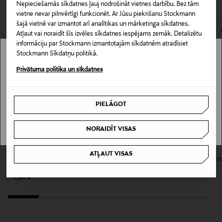
CITI KLIENTI SKATĪJĀS ARĪ
Nepieciešamās sīkdatnes ļauj nodrošināt vietnes darbību. Bez tām
atvērts. Aizzīmogotiem kosmētikas un dabiskiem līdzekļiem,
Iepakojuma izmērs
vietne nevar pilnvērtīgi funkcionēt. Ar Jūsu piekrišanu Stockmann
kas tiek atdoti atpakaļ, ir jābūt to sākotnējā neatvērtajā
šajā vietnē var izmantot arī analītikas un mārketinga sīkdatnes.
500 ml
iepakojumā.
Atļaut vai noraidīt šīs izvēles sīkdatnes iespējams zemāk. Detalizētu
informāciju par Stockmann izmantotajām sīkdatnēm atradīsiet
PREČU ATGRIEŠANAS POLITIKA
Produkta drošības
Stockmann Sīkdatņu politikā.
Stockmann nav pieejams tavā valstī.
apgalvojums
Privātuma politika un sīkdatnes
Uzglabāt bērniem nepieejamā vietā. Izvairieties no
Delivery is not available in your Country.
saskares ar acīm. Ja muteskalis nonāk acīs,
PIELĀGOT
nekavējoties izskalot tās ar ūdeni. Ja rodas
I UNDERSTAND
kairinājums, pārtrauciet lietošanu un konsultējieties
ar ārstu.
NORAIDĪT VISAS
ELMEX
ELMEX
Krāsa
ATĻAUT VISAS
Sensitive Professional mutes
Gentle Care mutes skalojamais līdze
skalojamais līdzeklis
NOCOL
Original Price
6,90 €
Original Price
7,90 €
Izmērs
500 ml