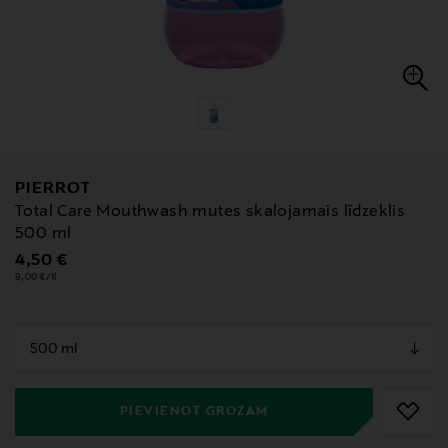
PIERROT
Total Care Mouthwash mutes skalojamais līdzeklis
500 ml
Original Price
4,50 €
9,00 €/1l
null
null
PIEVIENOT GROZAM