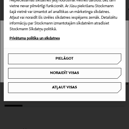
Nepieciešamās sīkdatnes ļauj nodrošināt vietnes darbību. Bez tām
175 ml
kas tiek atdoti atpakaļ, ir jābūt to sākotnējā neatvērtajā
vietne nevar pilnvērtīgi funkcionēt. Ar Jūsu piekrišanu Stockmann
iepakojumā.
šajā vietnē var izmantot arī analītikas un mārketinga sīkdatnes.
Iepakojuma izmērs
Atļaut vai noraidīt šīs izvēles sīkdatnes iespējams zemāk. Detalizētu
PREČU ATGRIEŠANAS POLITIKA
informāciju par Stockmann izmantotajām sīkdatnēm atradīsiet
175 ml
Stockmann Sīkdatņu politikā.
Stockmann nav pieejams tavā valstī.
Privātuma politika un sīkdatnes
Hiustyyppi
Delivery is not available in your Country.
Mitrinošs, Atjaunojošs
PIELĀGOT
I UNDERSTAND
Krāsa
10
NORAIDĪT VISAS
L'ORÉAL PROFESSIONNEL
KERASTASE
Vitamino Masque matu maska ​​250 ml
Nutritive Masque Riche matu maska ​​
Izmērs
ATĻAUT VISAS
200 ml
Original Price
29,50 €
Original Price
50,90 €
175 ml
Ražotājvalsts
ASV