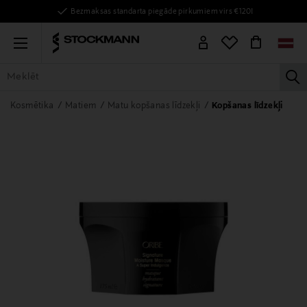
Bezmaksas standarta piegāde pirkumiem virs €120!
Menu
la
VISAS PRECES
SIEVIETĒM
VĪRIEŠIEM
BĒRNIEM
MĀJAI
Kosmētika
Matiem
Matu kopšanas līdzekļi
Kopšanas līdzekļi