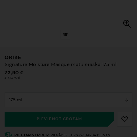
ORIBE
Signature Moisture Masque matu maska 175 ml
Original Price
72,90 €
416,57 €/1l
null
null
PIEVIENOT GROZAM
PIEEJAMS UZREIZ
PIEGĀDES LAIKS 2-7 DARBA DIENAS