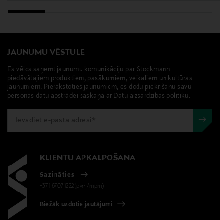
JAUNUMU VĒSTULE
Es vēlos saņemt jaunumu komunikāciju par Stockmann
piedāvātajiem produktiem, pasākumiem, veikaliem un kultūras
jaunumiem. Pierakstoties jaunumiem, es dodu piekrišanu savu
personas datu apstrādei saskaņā ar Datu aizsardzības politiku.
KLIENTU APKALPOŠANA
Sazināties
+371 67071222(pvm/mpm)
Biežāk uzdotie jautājumi