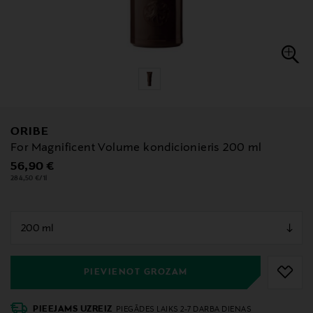
ORIBE
For Magnificent Volume kondicionieris 200 ml
Original Price
56,90 €
284,50 €/1l
null
null
PIEVIENOT GROZAM
PIEEJAMS UZREIZ
PIEGĀDES LAIKS 2-7 DARBA DIENAS