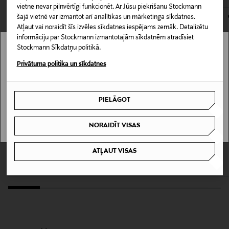
kas tiek atdoti atpakaļ, ir jābūt to sākotnējā neatvērtajā
vietne nevar pilnvērtīgi funkcionēt. Ar Jūsu piekrišanu Stockmann
šajā vietnē var izmantot arī analītikas un mārketinga sīkdatnes.
iepakojumā.
Iepakojuma izmērs
Atļaut vai noraidīt šīs izvēles sīkdatnes iespējams zemāk. Detalizētu
200 ml
informāciju par Stockmann izmantotajām sīkdatnēm atradīsiet
PREČU ATGRIEŠANAS POLITIKA
Stockmann Sīkdatņu politikā.
Stockmann nav pieejams tavā valstī.
Krāsa
Privātuma politika un sīkdatnes
NOCOL
Delivery is not available in your Country.
PIELĀGOT
Izmērs
I UNDERSTAND
200 ml
NORAIDĪT VISAS
LOJALITĀTES PIEDĀVĀJUMS 21%
IDA WARG BEAUTY
FOUR REASONS
Ražotājvalsts
Volume Conditioner kondicionieris, 100
Silver Conditioner sudraba
ATĻAUT VISAS
ml
kondicionieris 300 ml
ASV
Original Price
Discounted Price
Original Price
8,90 €
11,00 €
13,90 €
Ražotāja daļas numurs
400159
Ražotājs