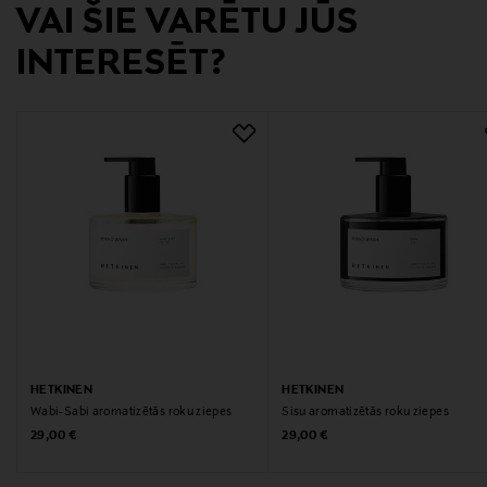
VAI ŠIE VARĒTU JŪS
Kao Finland Oy
INTERESĒT?
Ražotāja adrese
Unioninkatu 24, 00130, Helsinki, Finland
Digitālā adrese
asiakaspalvelu@kao.com
HETKINEN
HETKINEN
Wabi-Sabi aromatizētās roku ziepes
Sisu aromatizētās roku ziepes
Original Price
Original Price
29,00 €
29,00 €