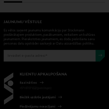
JAUNUMU VĒSTULE
Es vēlos saņemt jaunumu komunikāciju par Stockmann
piedāvātajiem produktiem, pasākumiem, veikaliem un kultūras
jaunumiem. Pierakstoties jaunumiem, es dodu piekrišanu savu
personas datu apstrādei saskaņā ar Datu aizsardzības politiku.
KLIENTU APKALPOŠANA
Sazināties
+371 67071222(pvm/mpm)
Biežāk uzdotie jautājumi
Piedāvājumu nosacījumi