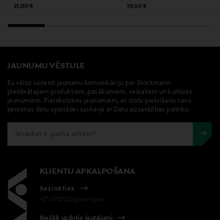
Original Price
Original Price
21,00 €
19,50 €
CARBONATE, STEARALKONIUM HECTORITE,
PARFUM/FRAGRANCE, CITRAL, LIMONENE, LINALOOL,
IRON OXIDES (CI 77491, CI 77492), TITANIUM DIOXIDE
(CI 77891).
JAUNUMU VĒSTULE
Ražotājvalsts
Es vēlos saņemt jaunumu komunikāciju par Stockmann
ASV
piedāvātajiem produktiem, pasākumiem, veikaliem un kultūras
jaunumiem. Pierakstoties jaunumiem, es dodu piekrišanu savu
Ražotāja daļas numurs
personas datu apstrādei saskaņā ar Datu aizsardzības politiku.
21507055000
Ražotājs
Saether Oy
KLIENTU APKALPOŠANA
Sazināties
Ražotāja adrese
+371 67071222(pvm/mpm)
Porkkalankatu 20C, 00180, Helsinki, Finland
Biežāk uzdotie jautājumi