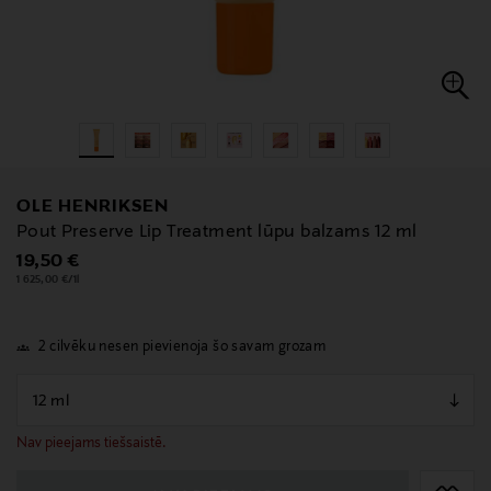
OLE HENRIKSEN
Pout Preserve Lip Treatment lūpu balzams 12 ml
Original Price
19,50 €
1 625,00 €/1l
2 cilvēku nesen pievienoja šo savam grozam
null
null
Nav pieejams tiešsaistē.