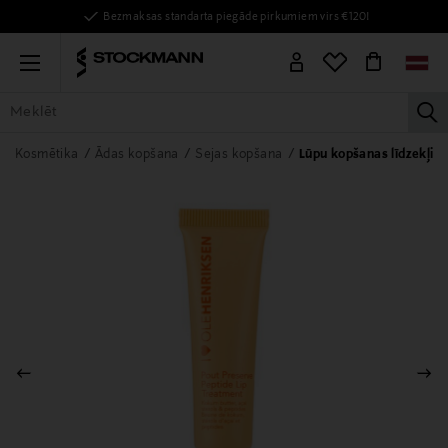
Bezmaksas standarta piegāde pirkumiem virs €120!
Menu
la
VISAS PRECES
SIEVIETĒM
VĪRIEŠIEM
BĒRNIEM
MĀJAI
Kosmētika
Ādas kopšana
Sejas kopšana
Lūpu kopšanas līdzekļi