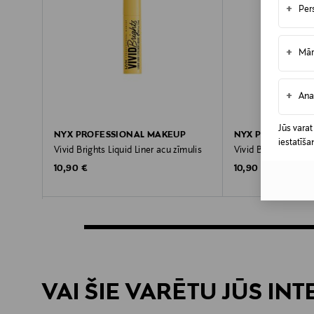
+
Per
+
Mār
+
Ana
Jūs varat
NYX PROFESSIONAL MAKEUP
NYX PROFESSIO
iestatīša
Vivid Brights Liquid Liner acu zīmulis
Vivid Brights Liquid
Original Price
Original Price
10,90 €
10,90 €
VAI ŠIE VARĒTU JŪS IN