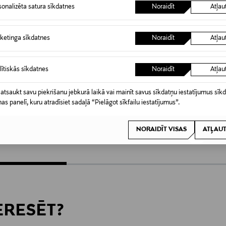
sonalizēta satura sīkdatnes
Noraidīt
Atļau
ketinga sīkdatnes
Noraidīt
Atļau
lītiskās sīkdatnes
Noraidīt
Atļau
 atsaukt savu piekrišanu jebkurā laikā vai mainīt savus sīkdatņu iestatījumus sīk
NAL MAKEUP
KORRES
NYX PR
nas panelī, kuru atradīsiet sadaļā “Pielāgot sīkfailu iestatījumus”.
 Liner acu zīmulis
Liquid Color Eyeliner acu zīmulis
Vivid Ri
acu zīmu
Original Price
23,00 €
NORAIDĪT VISAS
ATĻAUT
Original
10,90 €
TERESĒT?