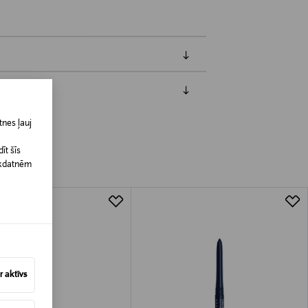
jāpaziņo iepriekš. Veselības un higiēnas
nes ļauj
biskiem līdzekļiem, kas tiek atdoti
īt šīs
īkdatnēm
 aktīvs