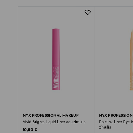
NYX PROFESSIONAL MAKEUP
NYX PROFESSIO
Vivid Brights Liquid Liner acu zīmulis
Epic Ink Liner Eyeli
zīmulis
Original Price
10,90 €