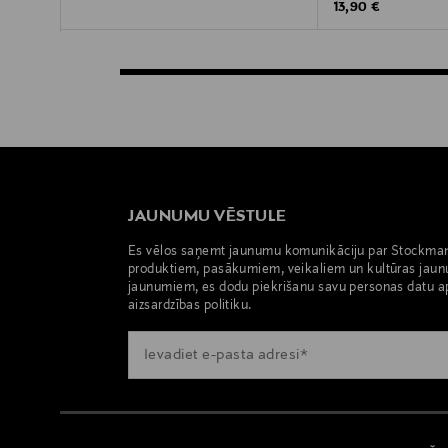
Original Price
13,90 €
JAUNUMU VĒSTULE
Es vēlos saņemt jaunumu komunikāciju par Stockma
produktiem, pasākumiem, veikaliem un kultūras jaun
jaunumiem, es dodu piekrišanu savu personas datu a
aizsardzības politiku.