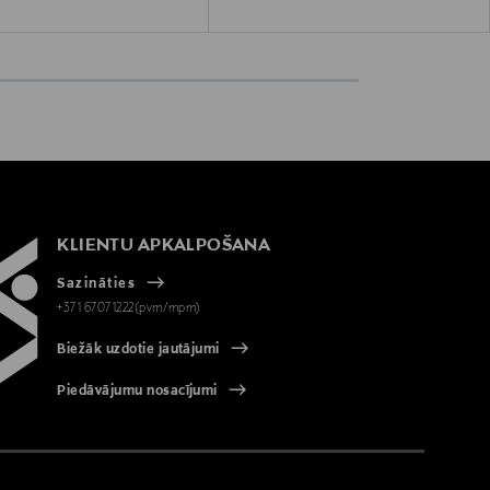
 Price
KLIENTU APKALPOŠANA
Sazināties
+371 67071222(pvm/mpm)
Biežāk uzdotie jautājumi
Piedāvājumu nosacījumi