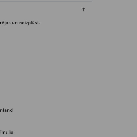
rējas un neizplūst.
inland
īmulis