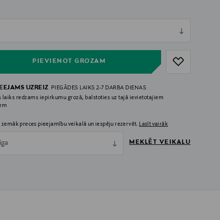
ull
ull
PIEVIENOT GROZAM
IEEJAMS UZREIZ
PIEGĀDES LAIKS 2-7 DARBA DIENAS
 laiks redzams iepirkumu grozā, balstoties uz tajā ievietotajiem
iem
 zemāk preces pieejamību veikalā un iespēju rezervēt.
Lasīt vairāk
MEKLĒT VEIKALU
īga