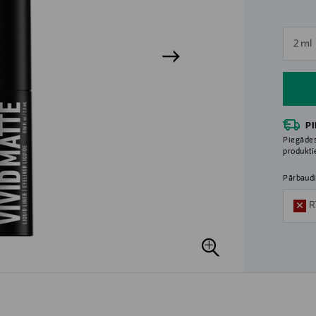
n
2 ml
n
P
Piegādes
produkt
Pārbaudi
R