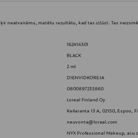
ešķir neatvairāmu, matētu rezultātu, kad tas izžūst. Tas neizsmē
162414301
BLACK
2 ml
DIENVIDKOREJA
0800897233860
Loreal Finland Oy
Keilaranta 13 A, 02150, Espoo, F
neuvonta@loreal.com
NYX Professional Makeup, acu z