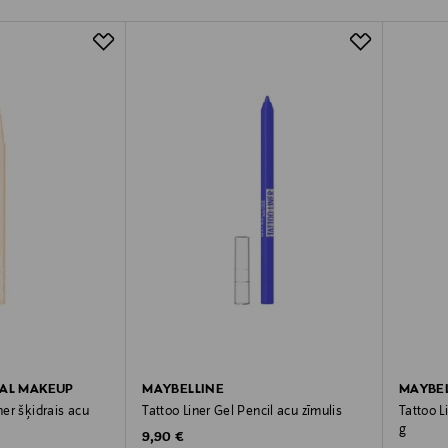
NAL MAKEUP
MAYBELLINE
MAYBEL
ner šķidrais acu
Tattoo Liner Gel Pencil acu zīmulis
Tattoo L
g
Original Price
9,90 €