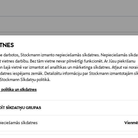
0,00 €
ATNES
 pasūtījuma saņemšanas brīža. Atgriešana ir bezmaksas, un par to nav 
0,00 € – 4,90 €
etne darbotos, Stockmann izmanto nepieciešamās sīkdatnes. Nepieciešamās sīkdat
ogotas preces, ja to zīmogs ir atvērts. Aizzīmogotiem kosmētikas un da
 vietnes darbību. Bez tām vietne nevar pilnvērtīgi funkcionēt. Ar Jūsu piekrišanu
iepakojumā.
RĪ
šajā vietnē var izmantot arī analītikas un mārketinga sīkdatnes. Atļaut vai noraid
īkdatnes iespējams zemāk. Detalizētu informāciju par Stockmann izmantotajām s
t Stockmann Sīkdatņu politikā.
 politika un sīkdatnes
DĪT SĪKDATŅU GRUPAS
ieciešamās sīkdatnes
Vienmēr