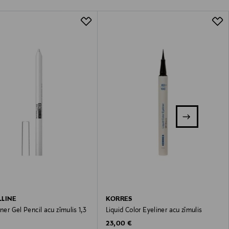
LINE
KORRES
iner Gel Pencil acu zīmulis 1,3
Liquid Color Eyeliner acu zīmulis
Original Price
23,00 €