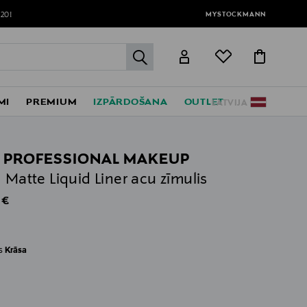
MYSTOCKMANN
120!
label.header.go
MI
PREMIUM
IZPĀRDOŠANA
OUTLET
LATVIJA
 PROFESSIONAL MAKEUP
d Matte Liquid Liner acu zīmulis
al Price
 €
es
Krāsa