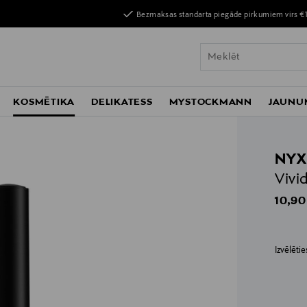
Bezmaksas standarta piegāde pirkumiem virs €
KOSMĒTIKA
DELIKATESS
MYSTOCKMANN
JAUNU
NYX
Vivi
Origin
10,90
Izvēlēti