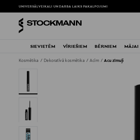
UNIVERSĀLVEIKALI UN DARBA LAIKS
PAKALPOJUMI
SIEVIETĒM
VĪRIEŠIEM
BĒRNIEM
MĀJAI
Kosmētika
Dekoratīvā kosmētika
Acīm
Acu zīmuļi