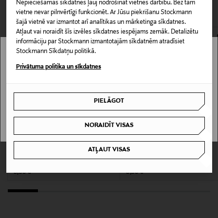
CITI KLIENTI SKATĪJĀS ARĪ
Nepieciešamās sīkdatnes ļauj nodrošināt vietnes darbību. Bez tām
nedrīkst atdot atpakaļ aizzīmogotas preces, ja to zīmogs ir
Matēts, Zīmuļveida
vietne nevar pilnvērtīgi funkcionēt. Ar Jūsu piekrišanu Stockmann
atvērts. Aizzīmogotiem kosmētikas un dabiskiem līdzekļiem,
šajā vietnē var izmantot arī analītikas un mārketinga sīkdatnes.
kas tiek atdoti atpakaļ, ir jābūt to sākotnējā neatvērtajā
Ražotājvalsts
Atļaut vai noraidīt šīs izvēles sīkdatnes iespējams zemāk. Detalizētu
iepakojumā.
informāciju par Stockmann izmantotajām sīkdatnēm atradīsiet
ĶĪNA
Stockmann Sīkdatņu politikā.
PREČU ATGRIEŠANAS POLITIKA
Stockmann nav pieejams tavā valstī.
Privātuma politika un sīkdatnes
Ražotāja daļas numurs
Delivery is not available in your Country.
800897170646
PIELĀGOT
I UNDERSTAND
Ražotājs
Loreal Finland Oy
NORAIDĪT VISAS
Ražotāja adrese
ATĻAUT VISAS
NYX PROFESSIONAL MAKEUP
NYX PROFESSIONAL MAKEUP
Suede Matte lūpu krāsa 3,5 g
Suede Matte lūpu krāsa 3,5 g
Keilaranta 13 A, 02150, Espoo, Finland
Original Price
Original Price
8,90 €
8,90 €
Digitālā adrese
neuvonta@loreal.com