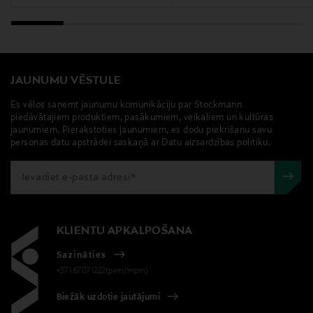
JAUNUMU VĒSTULE
Es vēlos saņemt jaunumu komunikāciju par Stockmann
piedāvātajiem produktiem, pasākumiem, veikaliem un kultūras
jaunumiem. Pierakstoties jaunumiem, es dodu piekrišanu savu
personas datu apstrādei saskaņā ar Datu aizsardzības politiku.
KLIENTU APKALPOŠANA
Sazināties
+371 67071222(pvm/mpm)
Biežāk uzdotie jautājumi