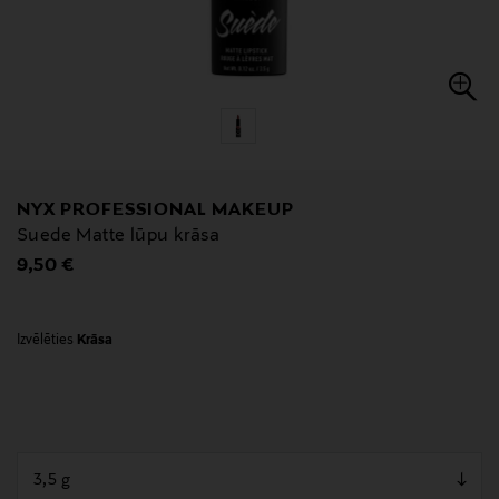
NYX PROFESSIONAL MAKEUP
Suede Matte lūpu krāsa
Original Price
9,50 €
Izvēlēties
Krāsa
null
null