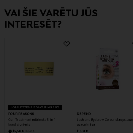
Atslēgvārdi
VAI ŠIE VARĒTU JŪS
NYX Professional Makeup, lūpu krāsa, matēta lūpu
INTERESĒT?
krāsa, lūpas, lūpu grims,
LOJALITĀTES PIEDĀVĀJUMS 20%
FOUR REASONS
DEPEND
Curl Treatment mitrinošs 3-in-1
Lash and Eyebrow Colour skropstu u
kondicionieris
uzacu krāsa
Discounted Price
Original Price
Original Price
13,50 €
11,90 €
16,90 €