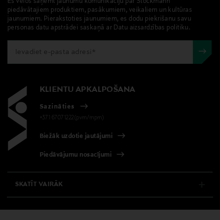
Es vēlos saņemt jaunumu komunikāciju par Stockmann
piedāvātajiem produktiem, pasākumiem, veikaliem un kultūras
jaunumiem. Pierakstoties jaunumiem, es dodu piekrišanu savu
personas datu apstrādei saskaņā ar Datu aizsardzības politiku.
KLIENTU APKALPOŠANA
Sazināties
+371 67071222(pvm/mpm)
Biežāk uzdotie jautājumi
Piedāvājumu nosacījumi
SKATĪT VAIRĀK
E-VEIKALS