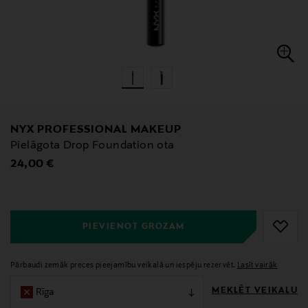
NYX PROFESSIONAL MAKEUP
Pielāgota Drop Foundation ota
Original Price
24,00 €
null
null
PIEVIENOT GROZAM
Pārbaudi zemāk preces pieejamību veikalā un iespēju rezervēt.
Lasīt vairāk
MEKLĒT VEIKALU
Rīga