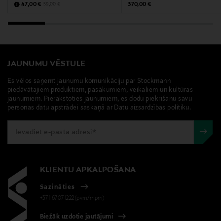
Discounted Price
Original Price
Original Price
47,00 €
370,00 €
59,00 €
JAUNUMU VĒSTULE
Es vēlos saņemt jaunumu komunikāciju par Stockmann
piedāvātajiem produktiem, pasākumiem, veikaliem un kultūras
jaunumiem. Pierakstoties jaunumiem, es dodu piekrišanu savu
personas datu apstrādei saskaņā ar Datu aizsardzības politiku.
KLIENTU APKALPOŠANA
Sazināties
+371 67071222(pvm/mpm)
Biežāk uzdotie jautājumi