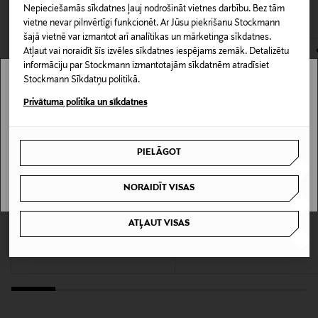
CITI KLIENTI SKATĪJĀS ARĪ
nedrīkst atdot atpakaļ aizzīmogotas preces, ja to zīmogs ir
gadā, joprojām tiek ražotas Florencē, ievērojot
Nepieciešamās sīkdatnes ļauj nodrošināt vietnes darbību. Bez tām
Produkta numurs
atvērts. Aizzīmogotiem kosmētikas un dabiskiem līdzekļiem,
vietne nevar pilnvērtīgi funkcionēt. Ar Jūsu piekrišanu Stockmann
tradīcijas, no labākajām dabīgajām izejvielām. Produkti
128650859
kas tiek atdoti atpakaļ, ir jābūt to sākotnējā neatvērtajā
šajā vietnē var izmantot arī analītikas un mārketinga sīkdatnes.
ir pilnībā bioloģiski noārdāmi un vegāni.
Atļaut vai noraidīt šīs izvēles sīkdatnes iespējams zemāk. Detalizētu
iepakojumā.
informāciju par Stockmann izmantotajām sīkdatnēm atradīsiet
Krāsa
Stockmann Sīkdatņu politikā.
PREČU ATGRIEŠANAS POLITIKA
NOCOL
Stockmann nav pieejams tavā valstī.
Privātuma politika un sīkdatnes
Delivery is not available in your Country.
Izmērs
250g
PIELĀGOT
I UNDERSTAND
Ražotājvalsts
NORAIDĪT VISAS
LOJALITĀTES PIEDĀVĀJUMS 23%
LOJALITĀTES PIEDĀVĀJUMS 23%
ITĀLIJA
NESTI DANTE
NESTI DANTE
ATĻAUT VISAS
Olive Oil & Mandarine ziepes 250 g
Capri ziepes 250 g
Ražotāja daļas numurs
Discounted Price
Discounted Price
Original Price
Original Price
5,00 €
5,00 €
6,50 €
6,50 €
837524002346
Ražotājs