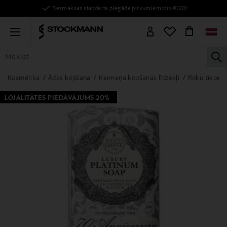
Bezmaksas standarta piegāde pirkumiem virs €120!
Menu
la
VISAS PRECES
SIEVIETĒM
VĪRIEŠIEM
BĒRNIEM
MĀJAI
Kosmētika
Ādas kopšana
Ķermeņa kopšanas līdzekļi
Roku ziepes
LOJALITĀTES PIEDĀVĀJUMS 20%