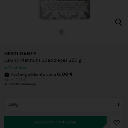
NESTI DANTE
Luxury Platinum Soap ziepes 250 g
20% atlaide
Discounted Price
6,00 €
Pastāvīgā Klienta cena
Original Price
7,50 €
Norm.
24,00 €/1kg
30,00 €/1kg
null
null
PIEVIENOT GROZAM