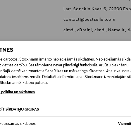
Lars Sonckin Kaari 6, 02600 Esp
contact@bestseller.com
cimdi, dūraiņi, cimdi, Name It, 
ATNES
etne darbotos, Stockmann izmanto nepieciešamās sīkdatnes. Nepieciešamās sīkdat
 vietnes darbību. Bez tām vietne nevar pilnvērtīgi funkcionēt. Ar Jūsu piekrišanu
0,00 €
šajā vietnē var izmantot arī analītikas un mārketinga sīkdatnes. Atļaut vai noraid
īkdatnes iespējams zemāk. Detalizētu informāciju par Stockmann izmantotajām s
RĪ
t Stockmann Sīkdatņu politikā.
0,00 € – 4,90 €
 politika un sīkdatnes
DĪT SĪKDATŅU GRUPAS
ieciešamās sīkdatnes
Vienmēr