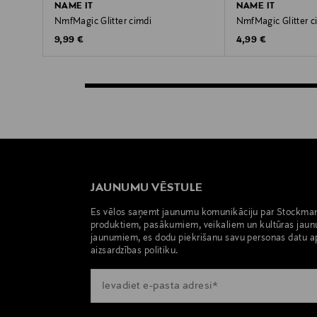
NAME IT
NAME IT
NmfMagic Glitter cimdi
NmfMagic Glitter c
Original Price
Original Price
9,99 €
4,99 €
JAUNUMU VĒSTULE
Es vēlos saņemt jaunumu komunikāciju par Stockma
produktiem, pasākumiem, veikaliem un kultūras jaun
jaunumiem, es dodu piekrišanu savu personas datu a
aizsardzības politiku.