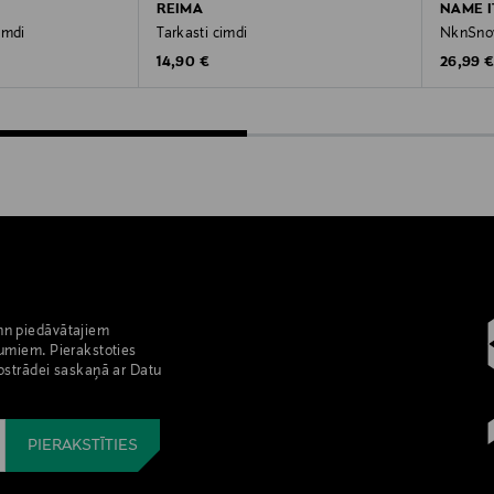
REIMA
NAME I
imdi
Tarkasti cimdi
NknSno
Original Price
Original
14,90 €
26,99 
nn piedāvātajiem
umiem. Pierakstoties
pstrādei saskaņā ar Datu