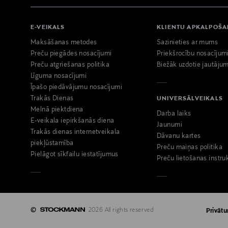
E-VEIKALS
KLIENTU APKALPOŠ
Maksāšanas metodes
Sazinieties ar mums
Preču piegādes nosacījumi
Priekšrocību nosacījum
Preču atgriešanas politika
Biežāk uzdotie jautājum
Līguma nosacījumi
Īpašo piedāvājumu nosacījumi
Trakās Dienas
UNIVERSĀLVEIKALS
Melnā piektdiena
Darba laiks
E-veikala iepirkšanās diena
Jaunumi
Trakās dienas internetveikala
Dāvanu kartes
piekļūstamība
Preču maiņas politika
Pielāgot sīkfailu iestatījumus
Preču lietošanas instru
©
2026 All rights reserved
Privātu