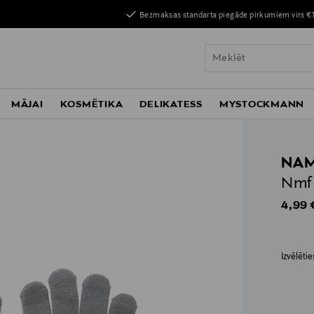
Bezmaksas standarta piegāde pirkumiem virs €
MĀJAI
KOSMĒTIKA
DELIKATESS
MYSTOCKMANN
NAM
Nmf
Origin
4,99 
Izvēlēti