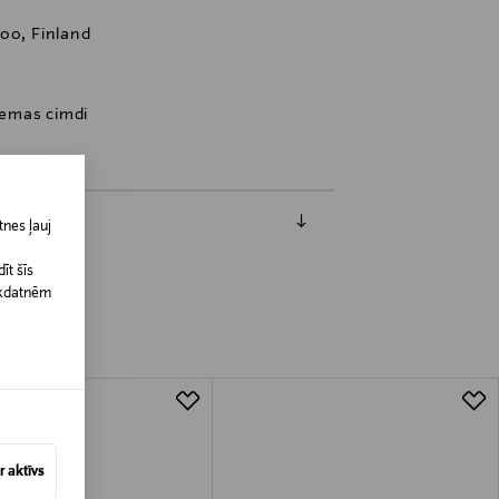
oo, Finland
ziemas cimdi
nes ļauj
īt šīs
īkdatnēm
 aktīvs