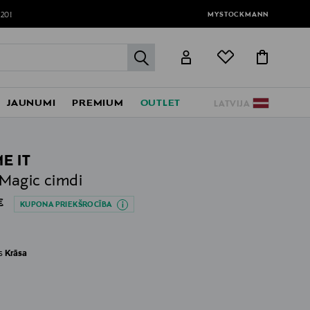
MYSTOCKMANN
120!
label.header.go
JAUNUMI
PREMIUM
OUTLET
LATVIJA
E IT
Magic cimdi
al Price
€
KUPONA PRIEKŠROCĪBA
es
Krāsa