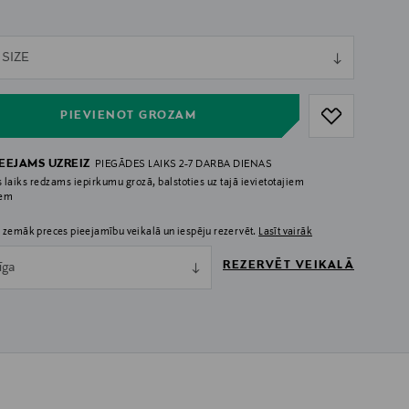
ull
 SIZE
ull
PIEVIENOT GROZAM
IEEJAMS UZREIZ
PIEGĀDES LAIKS 2-7 DARBA DIENAS
 laiks redzams iepirkumu grozā, balstoties uz tajā ievietotajiem
iem
 zemāk preces pieejamību veikalā un iespēju rezervēt.
Lasīt vairāk
REZERVĒT VEIKALĀ
īga