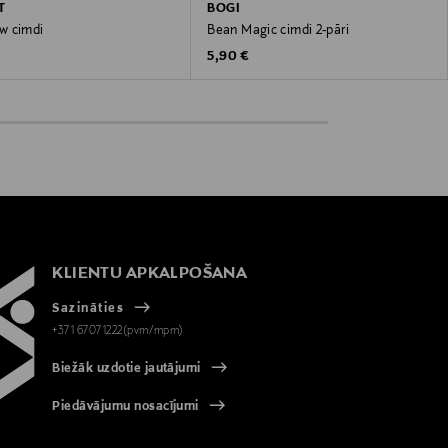
T
BOGI
w cimdi
Bean Magic cimdi 2-pāri
 Price
Original Price
€
5,90 €
KLIENTU APKALPOŠANA
Sazināties
+371 67071222(pvm/mpm)
Biežāk uzdotie jautājumi
Piedāvājumu nosacījumi