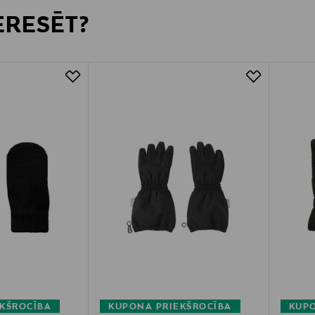
TERESĒT?
KŠROCĪBA
KUPONA PRIEKŠROCĪBA
KUPO