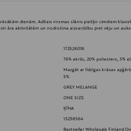
oti vēsākām dienām. Adītais virsmas slānis piešķir cimdiem klasi
mēroti āra aktivitātēm un nodrošina aizsardzību pret vēju un auk
172526018
76% akrils, 20% poliesters, 3% e
Mazgāt ar līdzīgas krāsas apģēr
5%
GREY MELANGE
ONE SIZE
ĶĪNA
13238564
Bestseller Wholesale Finland Oy