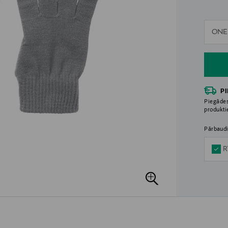
n
ONE
n
P
Piegādes
produkt
Pārbaudi
R