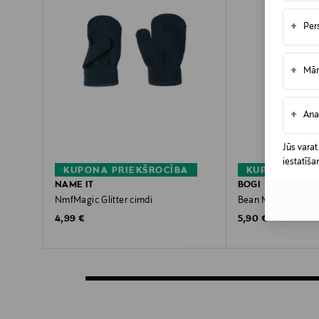
+
Per
+
Mār
+
Ana
Jūs varat
iestatīša
KUPONA PRIEKŠROCĪBA
KUPONA PRIE
NAME IT
BOGI
NmfMagic Glitter cimdi
Bean Magic cimdi 2
Original Price
Original Price
4,99 €
5,90 €