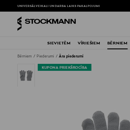
UNIVERSĀLVEIKALI UN DARBA LAIKS
PAKALPOJUMI
SIEVIETĒM
VĪRIEŠIEM
BĒRNIEM
Bērniem
Piederumi
Āra piederumi
KUPONA PRIEKŠROCĪBA