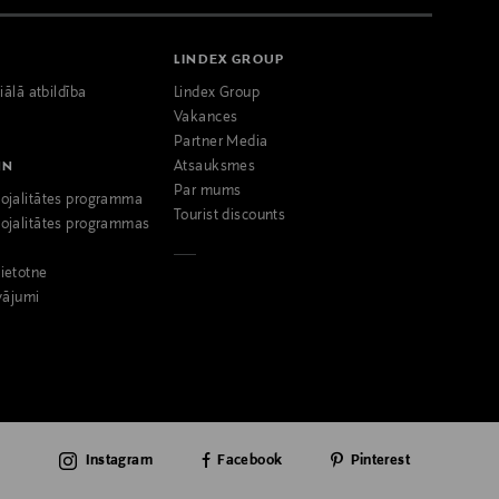
LINDEX GROUP
iālā atbildība
Lindex Group
Vakances
Partner Media
NN
Atsauksmes
Par mums
ojalitātes programma
Tourist discounts
ojalitātes programmas
ietotne
vājumi
Instagram
Facebook
Pinterest