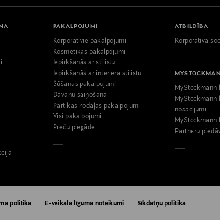
ANA
PAKALPOJUMI
ATBILDĪBA
Korporatīvie pakalpojumi
Korporatīvā soc
i
Kosmētikas pakalpojumi
i
Iepirkšanās ar stilistu
Iepirkšanās ar interjera stilistu
MYSTOCKMA
Šūšanas pakalpojumi
MyStockmann l
Dāvanu saiņošana
MyStockmann l
Pārtikas nodaļas pakalpojumi
nosacījumi
Visi pakalpojumi
MyStockmann l
Preču piegāde
Partneru piedā
kcija
ma politika
E-veikala līguma noteikumi
Sīkdatņu politika