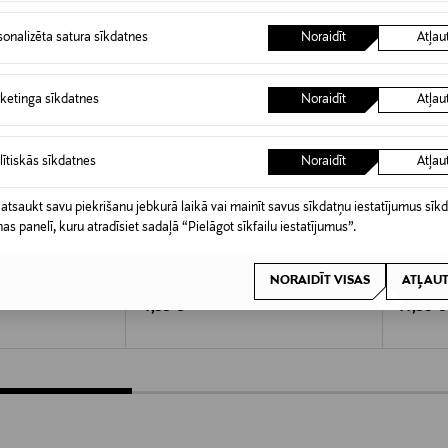
sonalizēta satura sīkdatnes
Noraidīt
Atļau
ketinga sīkdatnes
Noraidīt
Atļau
lītiskās sīkdatnes
Noraidīt
Atļau
 atsaukt savu piekrišanu jebkurā laikā vai mainīt savus sīkdatņu iestatījumus sīk
nas panelī, kuru atradīsiet sadaļā “Pielāgot sīkfailu iestatījumus”.
KŠROCĪBA
KUPONA PRIEKŠROCĪBA
KUPO
NAME IT
REIMA
NORAIDĪT VISAS
ATĻAUT
-pāri
NmfMagic Glitter cimdi
Tarkasti
Original Price
Original
4,99 €
14,90 €