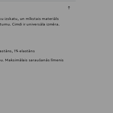
sku izskatu, un mīkstais materiāls
stumu. Cimdi ir universāla izmēra.
lastāns, 1% elastāns
bu. Maksimālais saraušanās līmenis