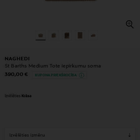
NAGHEDI
St Barths Medium Tote iepirkumu soma
Original Price
390,00 €
KUPONA PRIEKŠROCĪBA
Izvēlēties
Krāsa
null
null