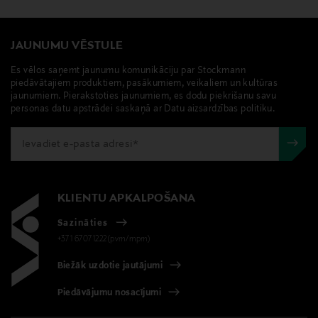
JAUNUMU VĒSTULE
Es vēlos saņemt jaunumu komunikāciju par Stockmann
piedāvātajiem produktiem, pasākumiem, veikaliem un kultūras
jaunumiem. Pierakstoties jaunumiem, es dodu piekrišanu savu
personas datu apstrādei saskaņā ar Datu aizsardzības politiku.
KLIENTU APKALPOŠANA
Sazināties
+371 67071222(pvm/mpm)
Biežāk uzdotie jautājumi
Piedāvājumu nosacījumi