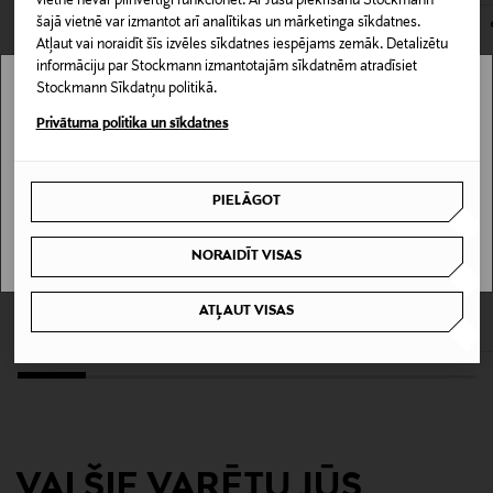
vietne nevar pilnvērtīgi funkcionēt. Ar Jūsu piekrišanu Stockmann
Materiāls
šajā vietnē var izmantot arī analītikas un mārketinga sīkdatnes.
100% neoprēns
Atļaut vai noraidīt šīs izvēles sīkdatnes iespējams zemāk. Detalizētu
informāciju par Stockmann izmantotajām sīkdatnēm atradīsiet
Stockmann Sīkdatņu politikā.
Kopšanas instrukcijas
Stockmann nav pieejams tavā valstī.
Privātuma politika un sīkdatnes
Tīrīt ar mitru drānu.
Delivery is not available in your Country.
Mazgāšanas instrukcijas
PIELĀGOT
I UNDERSTAND
Nedrīkst mazgāt
NORAIDĪT VISAS
KUPONA PRIEKŠROCĪBA
KUPONA PRIEKŠROCĪBA
Informācija par izmēru
FURLA
FURLA
42 x 24 x 18 cm
Dora L Tote soma
Dora M Tote soma
ATĻAUT VISAS
Original Price
Original Price
500,00 €
420,00 €
Krāsa
CASHMERE
Ražotājvalsts
VAI ŠIE VARĒTU JŪS
ĶĪNA