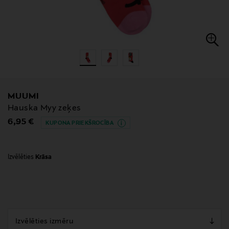
MUUMI
Hauska Myy zeķes
Original Price
6,95 €
KUPONA PRIEKŠROCĪBA
Izvēlēties
Krāsa
null
null