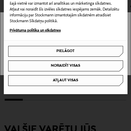
šajā vietnē var izmantot arī analītikas un mārketinga sīkdatnes.
Mazgāšanas instrukcijas
Atļaut vai noraidīt šīs izvēles sīkdatnes iespējams zemāk. Detalizētu
Mazgāšana veļas mašīnā
informāciju par Stockmann izmantotajām sīkdatnēm atradīsiet
Stockmann Sīkdatņu politikā.
Stockmann nav pieejams tavā valstī.
Krāsa
Privātuma politika un sīkdatnes
RED
Delivery is not available in your Country.
PIELĀGOT
Ražotāja daļas numurs
I UNDERSTAND
72585378
NORAIDĪT VISAS
KUPONA PRIEKŠROCĪBA
KUPONA PRIEKŠROCĪBA
EWERS
LINDEX
Ražotājs
ATĻAUT VISAS
Zeķes
Zeķes 3 pāru komplekts
Oy Martinex Ab
Original Price
Original Price
3,95 €
12,99 €
Ražotāja adrese
Oy Martinex Ab, Kuninkaanväylä 37, 20320, Turku,
Finland
VAI ŠIE VARĒTU JŪS