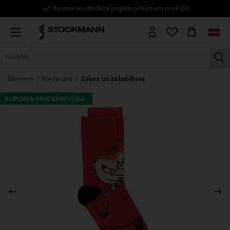
Bezmaksas standarta piegāde pirkumiem virs €120!
Menu
la
VISAS PRECES
SIEVIETĒM
VĪRIEŠIEM
BĒRNIEM
MĀJAI
Bērniem
Piederumi
Zeķes un zeķubikses
KUPONA PRIEKŠROCĪBA