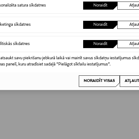
sonalizēta satura sīkdatnes
Noraidīt
Atļau
ketinga sīkdatnes
Noraidīt
Atļau
lītiskās sīkdatnes
Noraidīt
Atļau
 atsaukt savu piekrišanu jebkurā laikā vai mainīt savus sīkdatņu iestatījumus sīk
nas panelī, kuru atradīsiet sadaļā “Pielāgot sīkfailu iestatījumus”.
NORAIDĪT VISAS
ATĻAUT