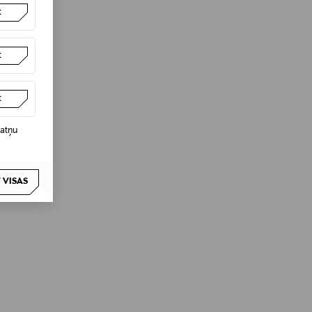
t
t
t
datņu
 VISAS