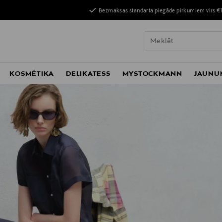
Bezmaksas standarta piegāde pirkumiem virs €
KOSMĒTIKA
DELIKATESS
MYSTOCKMANN
JAUNU