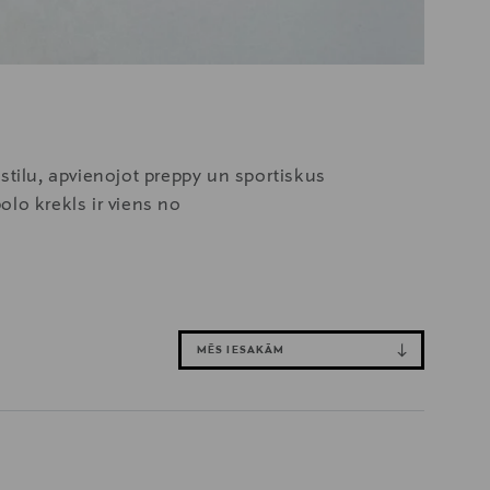
stilu, apvienojot preppy un sportiskus
lo krekls ir viens no
MĒS IESAKĀM