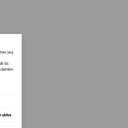
nes ļauj
īt šīs
īkdatnēm
 aktīvs