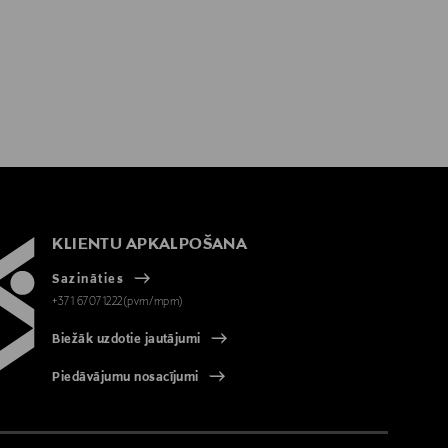
KLIENTU APKALPOŠANA
Sazināties
+371 67071222(pvm/mpm)
Biežāk uzdotie jautājumi
Piedāvājumu nosacījumi