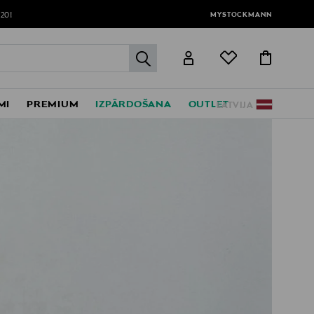
MYSTOCKMANN
120!
label.header.go
MI
PREMIUM
IZPĀRDOŠANA
OUTLET
LATVIJA