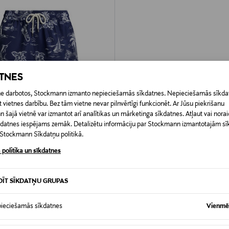
ATNES
etne darbotos, Stockmann izmanto nepieciešamās sīkdatnes. Nepieciešamās sīkdat
 vietnes darbību. Bez tām vietne nevar pilnvērtīgi funkcionēt. Ar Jūsu piekrišanu
šajā vietnē var izmantot arī analītikas un mārketinga sīkdatnes. Atļaut vai noraid
īkdatnes iespējams zemāk. Detalizētu informāciju par Stockmann izmantotajām s
t Stockmann Sīkdatņu politikā.
DOŠANA 40%
 politika un sīkdatnes
LPH LAUREN
dbikses
d Price
Original Price
115,00 €
DĪT SĪKDATŅU GRUPAS
ieciešamās sīkdatnes
Vienmēr