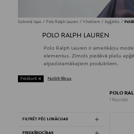
Galvenā lapa
Polo Ralph Lauren
Vīriešiem
Apģērbs
Peldš
POLO RALPH LAUREN
Polo Ralph Lauren ir amerikāņu modes 
elementus. Zīmols piedāvā plašu apģēr
atpazīstamākajiem produktiem.
Notīrīt filtrus
Peldšorti
POLO RAL
1 Rezultāti
1 Rezultāti
FILTRĒT PĒC LOKĀCIJAS
PRIEKŠROCĪBAS