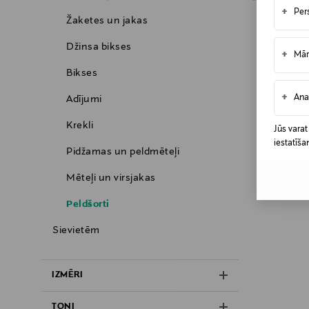
+
Per
Žaketes un jakas
Džinsa bikses
+
Mār
Bikses
+
Ana
Adījumi
Krekli
Jūs varat
iestatīša
Pidžamas un peldmēteļi
Mēteļi un virsjakas
Peldšorti
Sievietēm
IZMĒRI
TOŅI