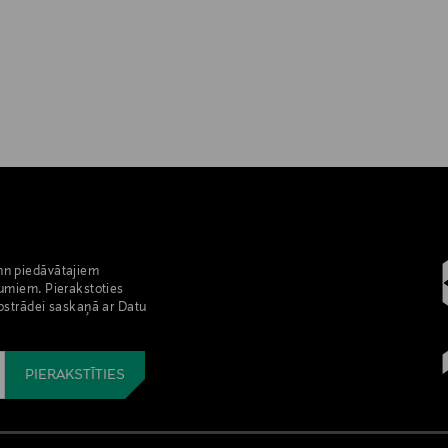
nn piedāvātajiem
umiem. Pierakstoties
pstrādei saskaņā ar Datu