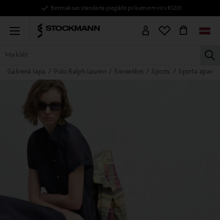
Bezmaksas standarta piegāde pirkumiem virs €120!
Menu
la
Galvenā lapa
Polo Ralph Lauren
Sievietēm
Sports
Sporta apavi
VISAS PRECES
SIEVIETĒM
VĪRIEŠIEM
BĒRNIEM
MĀJAI