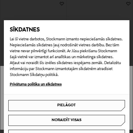
4 Rezultāti
SĪKDATNES
Lai šī vietne darbotos, Stockmann izmanto nepieciešamās sīkdatnes.
Nepieciešamās sīkdatnes ļauj nodrošināt vietnes darbību. Bez tām
vietne nevar pilnvērtīgi funkcionēt. Ar Jūsu piekrišanu Stockmann
KUPONA PRIEKŠROCĪBA
KUPONA PRIEKŠROCĪBA
šajā vietnē var izmantot arī analītikas un mārketinga sīkdatnes.
POLO RALPH LAUREN
POLO RALPH LAUREN
Atļaut vai noraidīt šīs izvēles sīkdatnes iespējams zemāk. Detalizētu
Aera ādas sporta apavi
Court Low ādas sporta apavi
informāciju par Stockmann izmantotajām sīkdatnēm atradīsiet
Original Price
Original Price
135,00 €
135,00 €
Stockmann Sīkdatņu politikā.
Stockmann nav pieejams tavā valstī.
Privātuma politika un sīkdatnes
Delivery is not available in your Country.
PIELĀGOT
I UNDERSTAND
NORAIDĪT VISAS