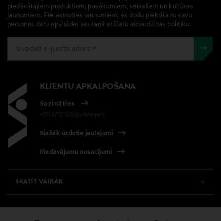
piedāvātajiem produktiem, pasākumiem, veikaliem un kultūras
jaunumiem. Pierakstoties jaunumiem, es dodu piekrišanu savu
personas datu apstrādei saskaņā ar Datu aizsardzības politiku.
KLIENTU APKALPOŠANA
Sazināties
+371 67071222(pvm/mpm)
Biežāk uzdotie jautājumi
Piedāvājumu nosacījumi
SKATĪT VAIRĀK
E-VEIKALS