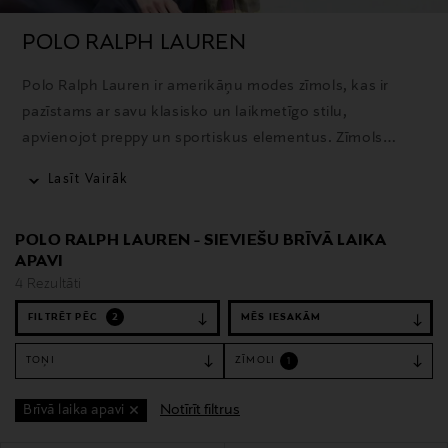
POLO RALPH LAUREN
Polo Ralph Lauren ir amerikāņu modes zīmols, kas ir
pazīstams ar savu klasisko un laikmetīgo stilu,
apvienojot preppy un sportiskus elementus. Zīmols
piedāvā plašu apģērbu, aksesuāru un mājas preču
Lasīt Vairāk
klāstu, un tā ikoniskais polo krekls ir viens no
atpazīstamākajiem produktiem.
POLO RALPH LAUREN - SIEVIEŠU BRĪVĀ LAIKA
APAVI
4 Rezultāti
FILTRĒT PĒC
2
TOŅI
ZĪMOLI
1
Notīrīt filtrus
Brīvā laika apavi