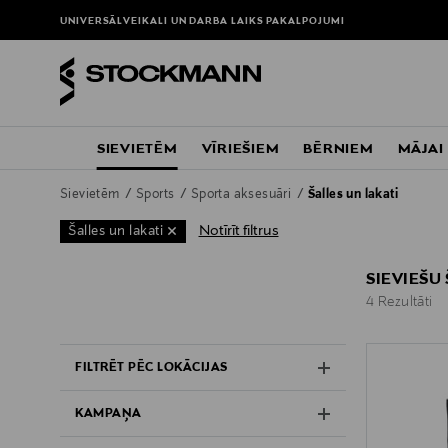
UNIVERSĀLVEIKALI UN DARBA LAIKS
PAKALPOJUMI
SIEVIETĒM
VĪRIEŠIEM
BĒRNIEM
MĀJAI
Sievietēm
Sports
Sporta aksesuāri
Šalles un lakati
Notīrīt filtrus
Šalles un lakati
SIEVIEŠU 
4 Rezultāti
4 Rezultāti
FILTRĒT PĒC LOKĀCIJAS
KAMPAŅA