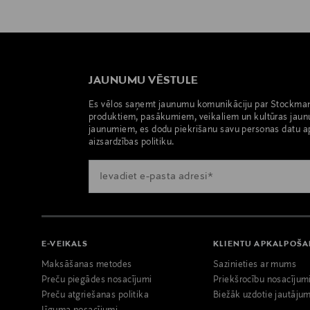
JAUNUMU VĒSTULE
Es vēlos saņemt jaunumu komunikāciju par Stockma
produktiem, pasākumiem, veikaliem un kultūras jaun
jaunumiem, es dodu piekrišanu savu personas datu a
aizsardzības politiku.
E-VEIKALS
KLIENTU APKALPOŠ
Maksāšanas metodes
Sazinieties ar mums
Preču piegādes nosacījumi
Priekšrocību nosacījum
Preču atgriešanas politika
Biežāk uzdotie jautājum