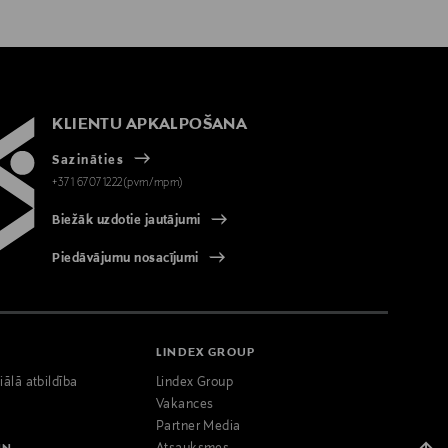
KLIENTU APKALPOŠANA
Sazināties
+371 67071222(pvm/mpm)
Biežāk uzdotie jautājumi
Piedāvājumu nosacījumi
LINDEX GROUP
iālā atbildība
Lindex Group
Vakances
Partner Media