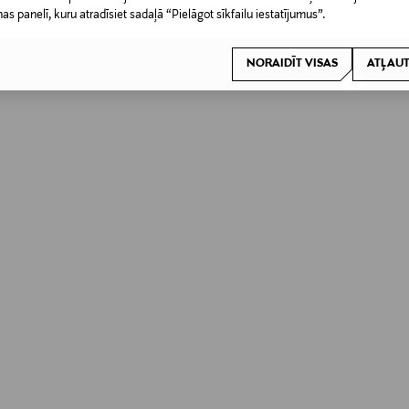
nas panelī, kuru atradīsiet sadaļā “Pielāgot sīkfailu iestatījumus”.
NORAIDĪT VISAS
ATĻAUT