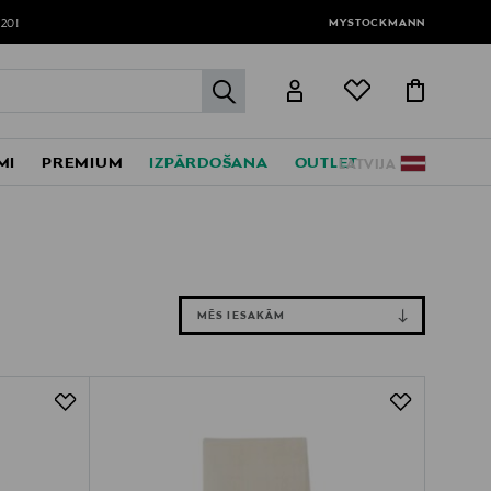
MYSTOCKMANN
120!
label.header.go
MI
PREMIUM
IZPĀRDOŠANA
OUTLET
LATVIJA
MĒS IESAKĀM