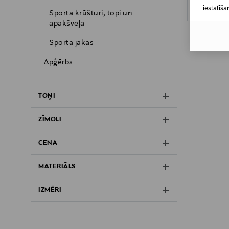
iestatīša
Sporta krūšturi, topi un
apakšveļa
Sporta jakas
Apģērbs
TOŅI
ZĪMOLI
CENA
MATERIĀLS
IZMĒRI