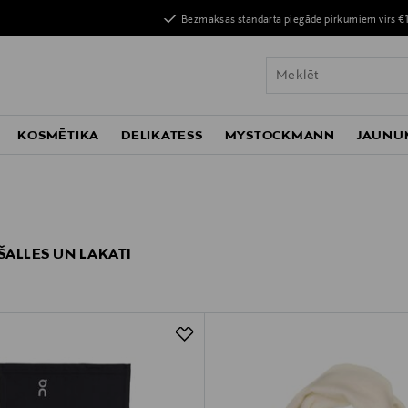
Bezmaksas standarta piegāde pirkumiem virs €
KOSMĒTIKA
DELIKATESS
MYSTOCKMANN
JAUNU
ŠALLES UN LAKATI