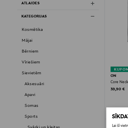
ATLAIDES
KATEGORIJAS
Kosmētika
Mājai
Bērniem
Vīriešiem
KUPON
Sievietēm
ON
Core Neck 
Aksesuāri
Original P
39,90 €
Apavi
Somas
SĪKD
Sports
Lai šī vi
Svārki un kleitas