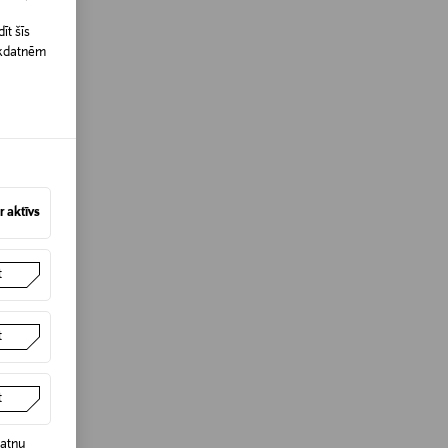
īt šīs
īkdatnēm
 aktīvs
t
t
t
datņu