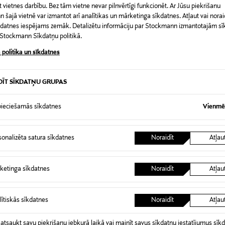
 vietnes darbību. Bez tām vietne nevar pilnvērtīgi funkcionēt. Ar Jūsu piekrišanu
šajā vietnē var izmantot arī analītikas un mārketinga sīkdatnes. Atļaut vai noraid
īkdatnes iespējams zemāk. Detalizētu informāciju par Stockmann izmantotajām s
t Stockmann Sīkdatņu politikā.
 politika un sīkdatnes
DĪT SĪKDATŅU GRUPAS
ieciešamās sīkdatnes
Vienmēr
sonalizēta satura sīkdatnes
Noraidīt
Atļau
ketinga sīkdatnes
Noraidīt
Atļau
 GOOSE
lnas šalle
rice
lītiskās sīkdatnes
Noraidīt
Atļau
 atsaukt savu piekrišanu jebkurā laikā vai mainīt savus sīkdatņu iestatījumus sīk