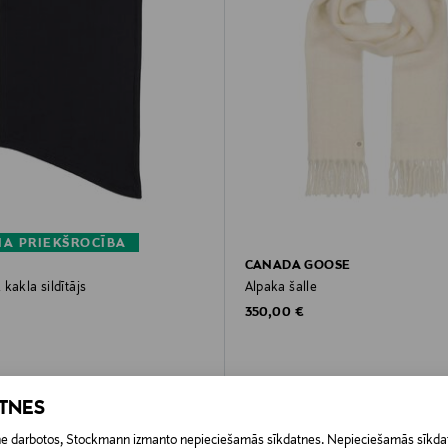
A PRIEKŠROCĪBA
CANADA GOOSE
kakla sildītājs
Alpaka šalle
rice
Original Price
350,00 €
ATNES
etne darbotos, Stockmann izmanto nepieciešamās sīkdatnes. Nepieciešamās sīkdat