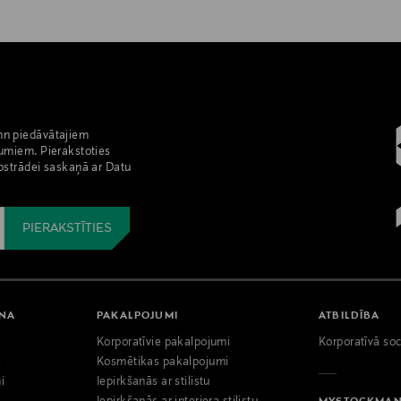
nn piedāvātajiem
umiem. Pierakstoties
pstrādei saskaņā ar Datu
ANA
PAKALPOJUMI
ATBILDĪBA
Korporatīvie pakalpojumi
Korporatīvā soc
i
Kosmētikas pakalpojumi
i
Iepirkšanās ar stilistu