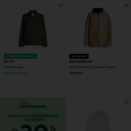
IZPĀRDOŠANA 61%
JAUNUMS
NOOM
MAX MARA MM
Melanie jaka
Mmlfinire Jersey jaka ar kapuci
Discounted Price
Original Price
Original Price
47,20 €
270,00 €
119,90 €