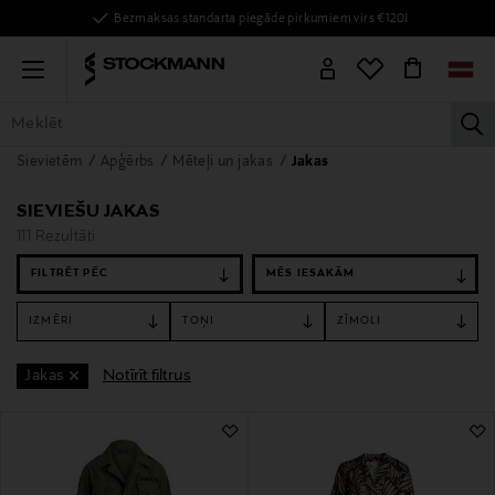
Bezmaksas standarta piegāde pirkumiem virs €120!
Menu
la
Sievietēm
Apģērbs
Mēteļi un jakas
Jakas
VISAS PRECES
SIEVIETĒM
VĪRIEŠIEM
BĒRNIEM
MĀJAI
SIEVIEŠU JAKAS
111 Rezultāti
FILTRĒT PĒC
IZMĒRI
TOŅI
ZĪMOLI
Notīrīt filtrus
Jakas
111 Rezultāti