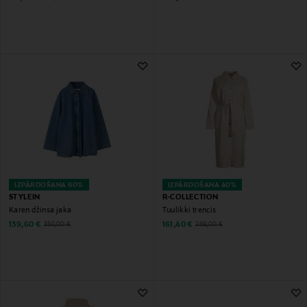
IZPĀRDOŠANA 60%
IZPĀRDOŠANA 40%
STYLEIN
R-COLLECTION
Karen džinsa jaka
Tuulikki trencis
Discounted Price
Discounted Price
Original Price
Original Price
139,60 €
161,40 €
350,00 €
269,00 €