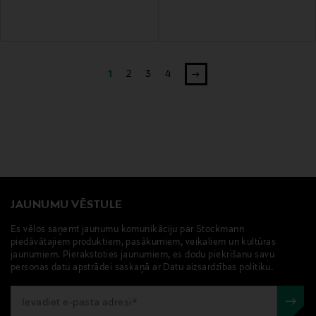
1
2
3
4
JAUNUMU VĒSTULE
Es vēlos saņemt jaunumu komunikāciju par Stockmann
piedāvātajiem produktiem, pasākumiem, veikaliem un kultūras
jaunumiem. Pierakstoties jaunumiem, es dodu piekrišanu savu
personas datu apstrādei saskaņā ar Datu aizsardzības politiku.