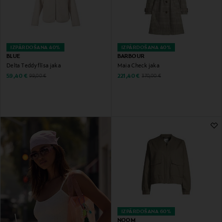
IZPĀRDOŠANA 40%
IZPĀRDOŠANA 40%
BLUE
BARBOUR
Delta Teddy flīsa jaka
Maia Check jaka
Discounted Price
Discounted Price
Original Price
Original Price
59,40 €
221,40 €
99,00 €
370,00 €
IZPĀRDOŠANA 60%
NOOM