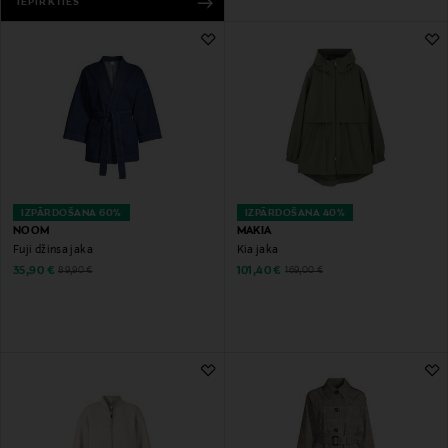
IEPIRKTIES
IZPĀRDOŠANA 60%
IZPĀRDOŠANA 40%
NOOM
MAKIA
Fuji džinsa jaka
Kia jaka
Discounted Price
Discounted Price
Original Price
Original Price
35,90 €
101,40 €
89,90 €
169,00 €