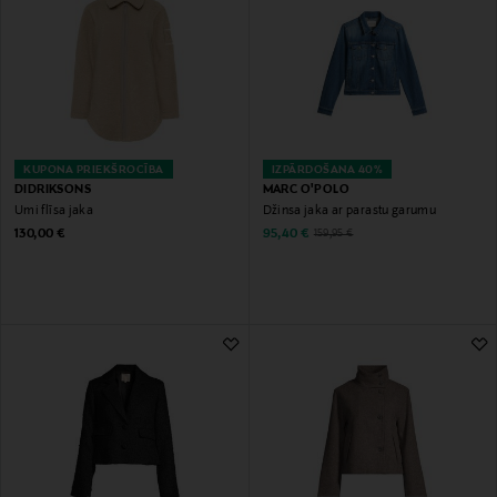
KUPONA PRIEKŠROCĪBA
IZPĀRDOŠANA 40%
DIDRIKSONS
MARC O'POLO
Umi flīsa jaka
Džinsa jaka ar parastu garumu
Original Price
Discounted Price
Original Price
130,00 €
95,40 €
159,95 €