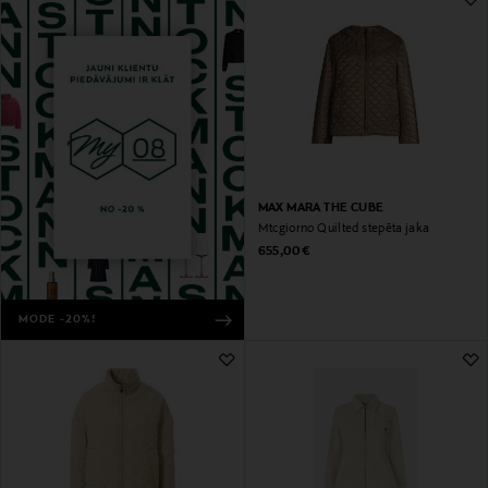
MAX MARA THE CUBE
Mtcgiorno Quilted stepēta jaka
Original Price
655,00 €
MODE -20%!