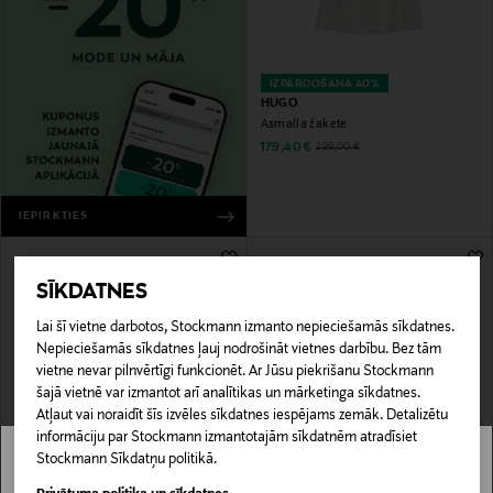
IZPĀRDOŠANA 40%
HUGO
Asmalla žakete
Discounted Price
Original Price
179,40 €
299,00 €
IEPIRKTIES
SĪKDATNES
Lai šī vietne darbotos, Stockmann izmanto nepieciešamās sīkdatnes.
Nepieciešamās sīkdatnes ļauj nodrošināt vietnes darbību. Bez tām
vietne nevar pilnvērtīgi funkcionēt. Ar Jūsu piekrišanu Stockmann
šajā vietnē var izmantot arī analītikas un mārketinga sīkdatnes.
Atļaut vai noraidīt šīs izvēles sīkdatnes iespējams zemāk. Detalizētu
informāciju par Stockmann izmantotajām sīkdatnēm atradīsiet
IZPĀRDOŠANA 40%
IZPĀRDOŠANA 61%
Stockmann Sīkdatņu politikā.
ALLSAINTS
SKALL STUDIO
Stockmann nav pieejams tavā valstī.
Elias merīnvilnas jaka
Gaby virsjaka