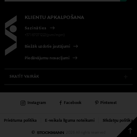
KLIENTU APKALPOŠANA
Sazināties
+371 67071222(pvm/mpm)
Biežāk uzdotie jautājumi
Piedāvājumu nosacījumi
SKATĪT VAIRĀK
E-VEIKALS
Instagram
Facebook
Pinterest
KLIENTU APKALPOŠANA
UNIVERSĀLVEIKALS
Privātuma politika
E-veikala līguma noteikumi
Sīkdatņu politika
Back
©
2026 All rights reserved
PAKALPOJUMI
to