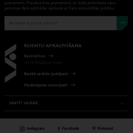
jaunumiem. Pierakstoties jaunumiem, es dodu piekrišanu savu
personas datu apstrādei saskaņā ar Datu aizsardzības politiku.
KLIENTU APKALPOŠANA
Sazināties
+371 67071222(pvm/mpm)
Biežāk uzdotie jautājumi
Piedāvājumu nosacījumi
SKATĪT VAIRĀK
E-VEIKALS
Instagram
Facebook
Pinterest
KLIENTU APKALPOŠANA