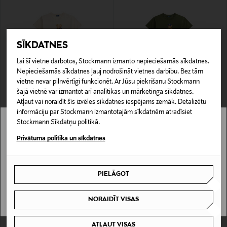
SĪKDATNES
Lai šī vietne darbotos, Stockmann izmanto nepieciešamās sīkdatnes.
Nepieciešamās sīkdatnes ļauj nodrošināt vietnes darbību. Bez tām
JAUNUMS
vietne nevar pilnvērtīgi funkcionēt. Ar Jūsu piekrišanu Stockmann
KUPONA PRIEKŠROCĪBA
KUPONA PRIEKŠROCĪBA
šajā vietnē var izmantot arī analītikas un mārketinga sīkdatnes.
POLO RALPH LAUREN
POLO RALPH LAUREN
Atļaut vai noraidīt šīs izvēles sīkdatnes iespējams zemāk. Detalizētu
T-krekls
T-krekls
informāciju par Stockmann izmantotajām sīkdatnēm atradīsiet
Original Price
Original Price
160,00 €
160,00 €
Stockmann Sīkdatņu politikā.
Stockmann nav pieejams tavā valstī.
Privātuma politika un sīkdatnes
Delivery is not available in your Country.
PIELĀGOT
I UNDERSTAND
NORAIDĪT VISAS
ATĻAUT VISAS