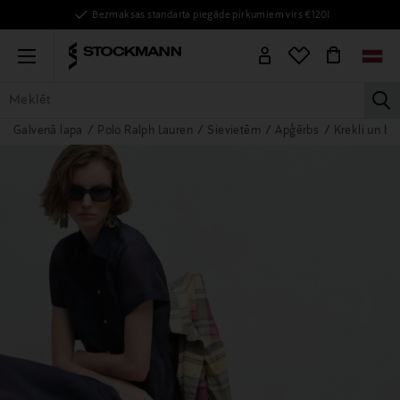
Bezmaksas standarta piegāde pirkumiem virs €120!
Menu
la
Galvenā lapa
Polo Ralph Lauren
Sievietēm
Apģērbs
Krekli un bl
VISAS PRECES
SIEVIETĒM
VĪRIEŠIEM
BĒRNIEM
MĀJAI