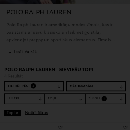
POLO RALPH LAUREN
Polo Ralph Lauren ir amerikāņu modes zīmols, kas ir
pazīstams ar savu klasisko un laikmetīgo stilu,
apvienojot preppy un sportiskus elementus. Zīmols
piedāvā plašu apģērbu, aksesuāru un mājas preču
Lasīt Vairāk
klāstu, un tā ikoniskais polo krekls ir viens no
atpazīstamākajiem produktiem.
POLO RALPH LAUREN - SIEVIEŠU TOPI
4 Rezultāti
FILTRĒT PĒC
2
IZMĒRI
TOŅI
ZĪMOLI
1
Notīrīt filtrus
Topi
4 Rezultāti