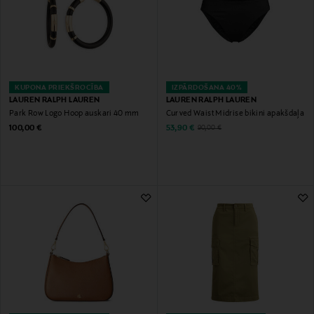
KUPONA PRIEKŠROCĪBA
IZPĀRDOŠANA 40%
LAUREN RALPH LAUREN
LAUREN RALPH LAUREN
Park Row Logo Hoop auskari 40 mm
Curved Waist Midrise bikini apakšdaļa
Original Price
Discounted Price
Original Price
100,00 €
53,90 €
90,00 €