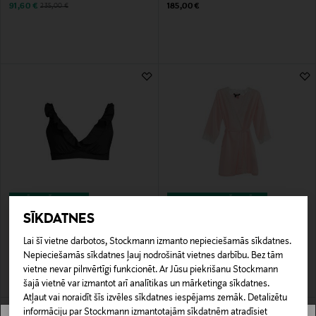
Discounted Price
Original Price
Original Price
91,60 €
185,00 €
235,00 €
IZPĀRDOŠANA 41%
KUPONA PRIEKŠROCĪBA
LAUREN RALPH LAUREN
LAUREN RALPH LAUREN
SĪKDATNES
Ruffles bikini augšdaļa
Halāts
Discounted Price
Original Price
Original Price
70,80 €
89,90 €
119,00 €
Lai šī vietne darbotos, Stockmann izmanto nepieciešamās sīkdatnes.
Nepieciešamās sīkdatnes ļauj nodrošināt vietnes darbību. Bez tām
vietne nevar pilnvērtīgi funkcionēt. Ar Jūsu piekrišanu Stockmann
šajā vietnē var izmantot arī analītikas un mārketinga sīkdatnes.
Atļaut vai noraidīt šīs izvēles sīkdatnes iespējams zemāk. Detalizētu
informāciju par Stockmann izmantotajām sīkdatnēm atradīsiet