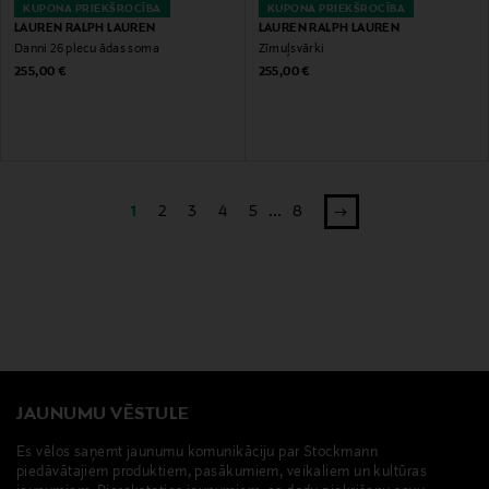
KUPONA PRIEKŠROCĪBA
KUPONA PRIEKŠROCĪBA
LAUREN RALPH LAUREN
LAUREN RALPH LAUREN
Danni 26 plecu ādas soma
Zīmuļsvārki
Original Price
Original Price
255,00 €
255,00 €
1
2
3
4
5
...
8
JAUNUMU VĒSTULE
Es vēlos saņemt jaunumu komunikāciju par Stockmann
piedāvātajiem produktiem, pasākumiem, veikaliem un kultūras