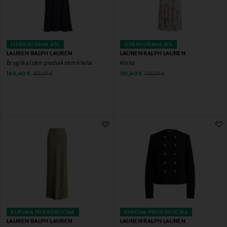
IZPĀRDOŠANA 41%
IZPĀRDOŠANA 41%
LAUREN RALPH LAUREN
LAUREN RALPH LAUREN
Brygitka īsām piedurknēm kleita
Kleita
Discounted Price
Discounted Price
Original Price
Original Price
149,40 €
191,40 €
255,00 €
325,00 €
KUPONA PRIEKŠROCĪBA
KUPONA PRIEKŠROCĪBA
LAUREN RALPH LAUREN
LAUREN RALPH LAUREN