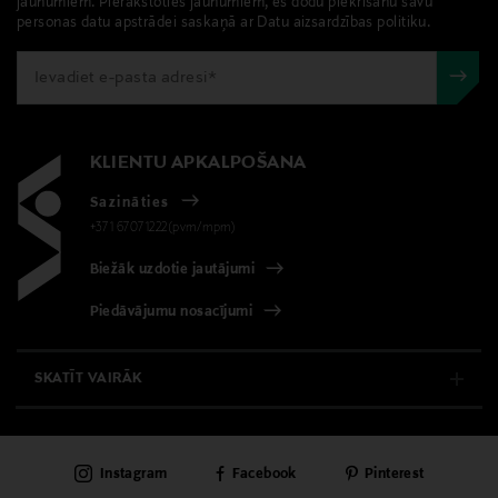
jaunumiem. Pierakstoties jaunumiem, es dodu piekrišanu savu
personas datu apstrādei saskaņā ar Datu aizsardzības politiku.
KLIENTU APKALPOŠANA
Sazināties
+371 67071222(pvm/mpm)
Biežāk uzdotie jautājumi
Piedāvājumu nosacījumi
SKATĪT VAIRĀK
E-VEIKALS
Instagram
Facebook
Pinterest
KLIENTU APKALPOŠANA