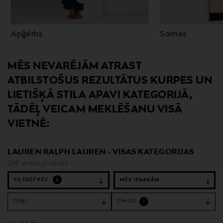
Apģērbs
Somas
MĒS NEVARĒJĀM ATRAST
ATBILSTOŠUS REZULTĀTUS KURPES UN
LIETIŠĶĀ STILA APAVI KATEGORIJĀ,
TĀDĒĻ VEICAM MEKLĒŠANU VISĀ
VIETNĒ:
LAUREN RALPH LAUREN - VISAS KATEGORIJAS
286 atrasti produkti
FILTRĒT PĒC
2
TOŅI
ZĪMOLI
1