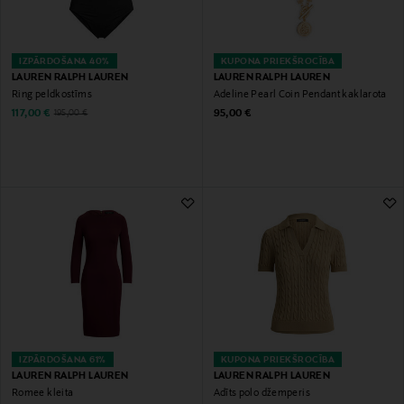
IZPĀRDOŠANA 40%
KUPONA PRIEKŠROCĪBA
LAUREN RALPH LAUREN
LAUREN RALPH LAUREN
Ring peldkostīms
Adeline Pearl Coin Pendant kaklarota
Discounted Price
Original Price
Original Price
117,00 €
95,00 €
195,00 €
IZPĀRDOŠANA 61%
KUPONA PRIEKŠROCĪBA
LAUREN RALPH LAUREN
LAUREN RALPH LAUREN
Romee kleita
Adīts polo džemperis