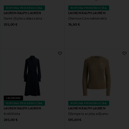
KUPONA PRIEKŠROCĪBA
KUPONA PRIEKŠROCĪBA
LAUREN RALPH LAUREN
LAUREN RALPH LAUREN
Danni 26 plecu ādas soma
Chemise Core naktskrekls
Original Price
Original Price
255,00 €
74,90 €
JAUNUMS
KUPONA PRIEKŠROCĪBA
KUPONA PRIEKŠROCĪBA
LAUREN RALPH LAUREN
LAUREN RALPH LAUREN
Kreklkleita
Džemperis ar pīņu adījumu
Original Price
Original Price
295,00 €
195,00 €