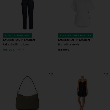
IZPĀRDOŠANA 40%
KUPONA PRIEKŠROCĪBA
LAUREN RALPH LAUREN
LAUREN RALPH LAUREN
Lakythia Slim bikses
Brono lina krekls
Discounted Price
Original Price
Original Price
105,00 €
155,00 €
175,00 €