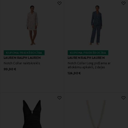
KUPONA PRIEKŠROCĪBA
KUPONA PRIEKŠROCĪBA
LAUREN RALPH LAUREN
LAUREN RALPH LAUREN
Notch Collar naktskrekls
Notch Collar Long pidžama ar
atlokāmu apkakli, 2 daļas
Original Price
99,90 €
Original Price
124,90 €