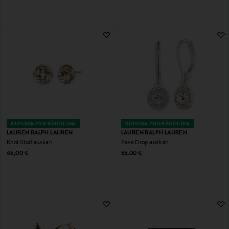
KUPONA PRIEKŠROCĪBA
KUPONA PRIEKŠROCĪBA
LAUREN RALPH LAUREN
LAUREN RALPH LAUREN
Knot Stud auskari
Pave Drop auskari
Original Price
Original Price
45,00 €
55,00 €