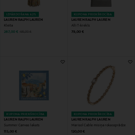
IZPĀRDOŠANA 42%
KUPONA PRIEKŠROCĪBA
LAUREN RALPH LAUREN
LAUREN RALPH LAUREN
Kleita
Alli T-krekls
Discounted Price
Original Price
Original Price
287,00 €
79,00 €
495,00 €
KUPONA PRIEKŠROCĪBA
KUPONA PRIEKŠROCĪBA
LAUREN RALPH LAUREN
LAUREN RALPH LAUREN
Summer Canvas lakats
Marisol Cable misiņa rokassprādze
Original Price
Original Price
115,00 €
120,00 €