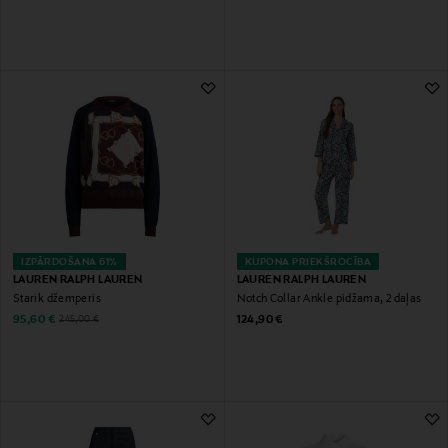
IZPĀRDOŠANA 61%
KUPONA PRIEKŠROCĪBA
LAUREN RALPH LAUREN
LAUREN RALPH LAUREN
Starik džemperis
Notch Collar Ankle pidžama, 2 daļas
Discounted Price
Original Price
Original Price
95,60 €
124,90 €
245,00 €