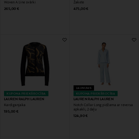
Woven A Line svārki
Žakete
Original Price
Original Price
265,00 €
475,00 €
JAUNUMS
KUPONA PRIEKŠROCĪBA
KUPONA PRIEKŠROCĪBA
LAUREN RALPH LAUREN
LAUREN RALPH LAUREN
Kardiganjaka
Notch Collar Long pidžama ar reversa
apkakli, 2 daļu
Original Price
195,00 €
Original Price
124,90 €