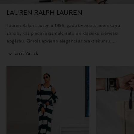
LAUREN RALPH LAUREN
Lauren Ralph Lauren ir 1996. gadā izveidots amerikāņu
zīmols, kas piedāvā izsmalcinātu un klasisku sieviešu
apģērbu. Zīmols apvieno eleganci ar praktiskumu,
piedāvājot kvalitatīvus un mūžīgus dizainus ikdienai un
Lasīt Vairāk
īpašiem brīžiem.