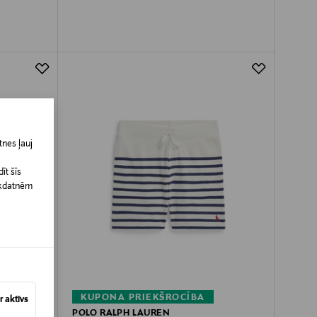
nes ļauj
īt šīs
īkdatnēm
KUPONA PRIEKŠROCĪBA
 aktīvs
POLO RALPH LAUREN