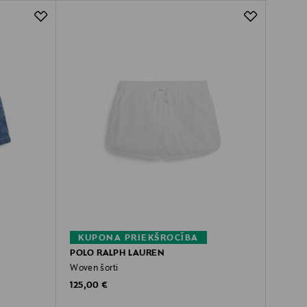
KUPONA PRIEKŠROCĪBA
POLO RALPH LAUREN
Woven šorti
Original Price
125,00 €