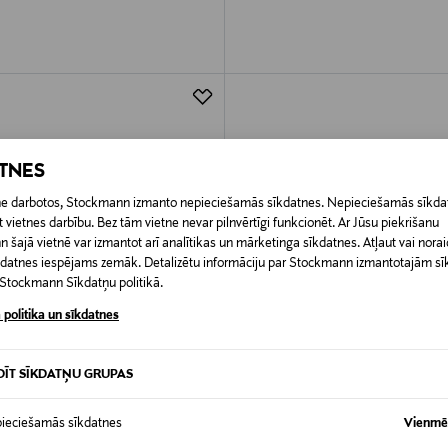
ATNES
etne darbotos, Stockmann izmanto nepieciešamās sīkdatnes. Nepieciešamās sīkdat
 vietnes darbību. Bez tām vietne nevar pilnvērtīgi funkcionēt. Ar Jūsu piekrišanu
šajā vietnē var izmantot arī analītikas un mārketinga sīkdatnes. Atļaut vai noraid
īkdatnes iespējams zemāk. Detalizētu informāciju par Stockmann izmantotajām s
t Stockmann Sīkdatņu politikā.
 politika un sīkdatnes
DĪT SĪKDATŅU GRUPAS
A PRIEKŠROCĪBA
KUPONA PRIEKŠROCĪBA
ieciešamās sīkdatnes
Vienmēr
LPH LAUREN
POLO RALPH LAUREN