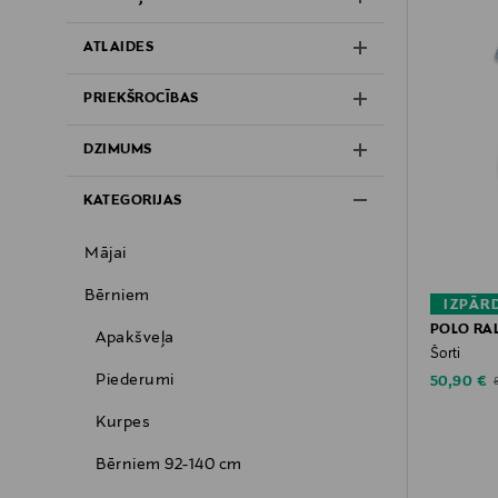
ATLAIDES
PRIEKŠROCĪBAS
DZIMUMS
KATEGORIJAS
Mājai
Bērniem
IZPĀR
POLO RA
Apakšveļa
Šorti
Piederumi
Discounte
O
50,90 €
Kurpes
Bērniem 92-140 cm