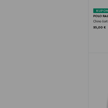
KUPON
POLO RA
Chino šort
Original P
95,00 €