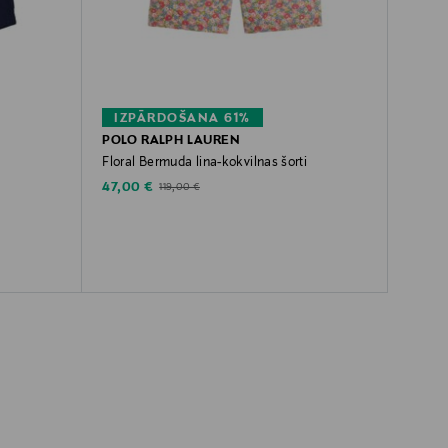
IZPĀRDOŠANA 61%
POLO RALPH LAUREN
Floral Bermuda lina-kokvilnas šorti
Discounted Price
Original Price
47,00 €
119,00 €