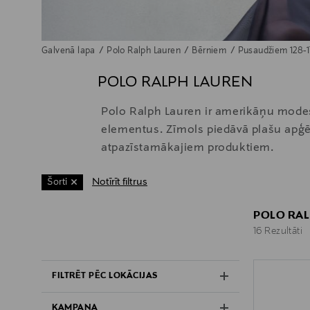
Galvenā lapa
Polo Ralph Lauren
Bērniem
Pusaudžiem 128-
POLO RALPH LAUREN
Polo Ralph Lauren ir amerikāņu modes 
elementus. Zīmols piedāvā plašu apģēr
atpazīstamākajiem produktiem.
Notīrīt filtrus
Šorti
POLO RAL
16 Rezultāti
16 Rezultāti
FILTRĒT PĒC LOKĀCIJAS
KAMPAŅA