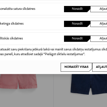
ti
Prepster šorti
sonalizēta satura sīkdatnes
Noraidīt
Atļau
rice
Original Price
89,00 €
ketinga sīkdatnes
Noraidīt
Atļau
lītiskās sīkdatnes
Noraidīt
Atļau
 atsaukt savu piekrišanu jebkurā laikā vai mainīt savus sīkdatņu iestatījumus sīk
nas panelī, kuru atradīsiet sadaļā “Pielāgot sīkfailu iestatījumus”.
NORAIDĪT VISAS
ATĻAUT