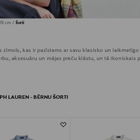
176 cm
Šorti
zīmols, kas ir pazīstams ar savu klasisko un laikmetīgo 
bu, aksesuāru un mājas preču klāstu, un tā ikoniskais po
PH LAUREN - BĒRNU ŠORTI