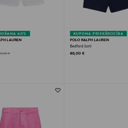
DOŠANA 40%
KUPONA PRIEKŠROCĪBA
LPH LAUREN
POLO RALPH LAUREN
Bedford šorti
Original Price
d Price
riginal Price
89,00 €
80,00 €