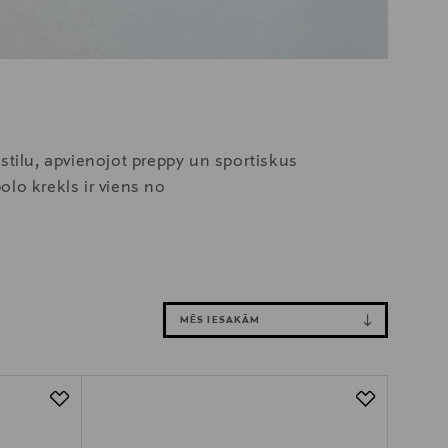
stilu, apvienojot preppy un sportiskus
lo krekls ir viens no
MĒS IESAKĀM