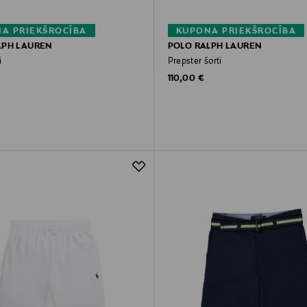
A PRIEKŠROCĪBA
KUPONA PRIEKŠROCĪBA
LPH LAUREN
POLO RALPH LAUREN
i
Prepster šorti
rice
Original Price
110,00 €