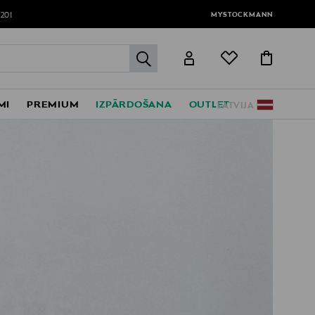
MYSTOCKMANN
120!
label.header.go
MI
PREMIUM
IZPĀRDOŠANA
OUTLET
LATVIJA