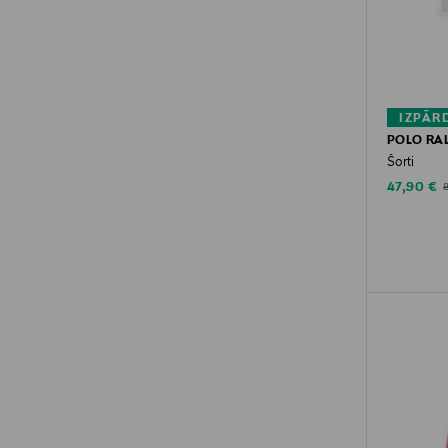
IZPĀR
POLO RA
Šorti
Discounte
O
47,90 €