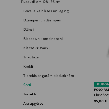
Pusaudžiem 128-176 cm
Brīvā laika bikses un legingi
Džemperi un džemperi
Džinsi
Bikses un kombinezoni
Kleitas & svārki
Trikotāža
Krekli
T-krekls ar garām piedurknēm
KUPON
Šorti
POLO RA
T-krekli
Chino šort
Original P
95,00 €
Āra apģērbs