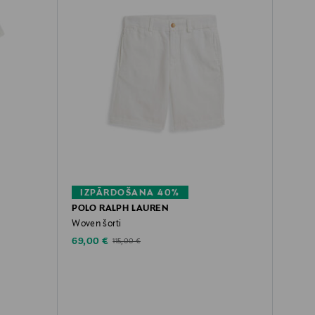
IZPĀRDOŠANA 40%
POLO RALPH LAUREN
Woven šorti
Discounted Price
Original Price
69,00 €
115,00 €