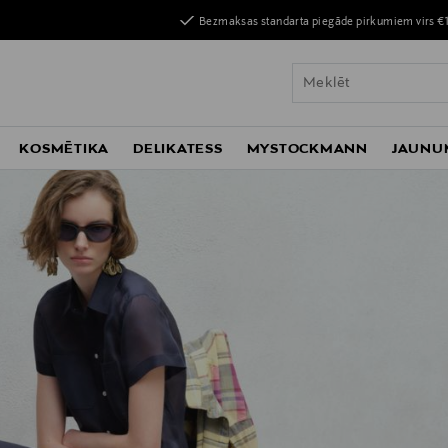
Bezmaksas standarta piegāde pirkumiem virs €
KOSMĒTIKA
DELIKATESS
MYSTOCKMANN
JAUNU