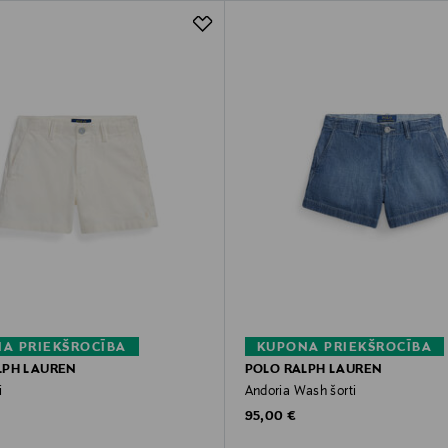
A PRIEKŠROCĪBA
KUPONA PRIEKŠROCĪBA
LPH LAUREN
POLO RALPH LAUREN
i
Andoria Wash šorti
rice
Original Price
95,00 €