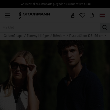
Bezmaksas standarta piegāde pirkumiem virs €120!
Menu
la
Galvenā lapa
Tommy Hilfiger
Bērniem
Pusaudžiem 128-176 cm
K
VISAS PRECES
SIEVIETĒM
VĪRIEŠIEM
BĒRNIEM
MĀJAI