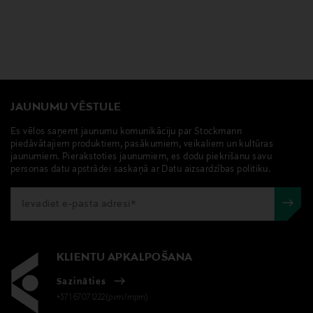
JAUNUMU VĒSTULE
Es vēlos saņemt jaunumu komunikāciju par Stockmann
piedāvātajiem produktiem, pasākumiem, veikaliem un kultūras
jaunumiem. Pierakstoties jaunumiem, es dodu piekrišanu savu
personas datu apstrādei saskaņā ar Datu aizsardzības politiku.
KLIENTU APKALPOŠANA
Sazināties
+371 67071222(pvm/mpm)