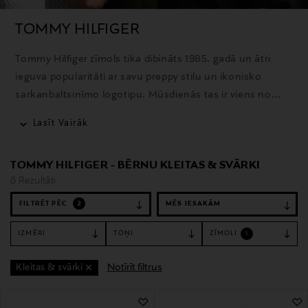
TOMMY HILFIGER
Tommy Hilfiger zīmols tika dibināts 1985. gadā un ātri
ieguva popularitāti ar savu preppy stilu un ikonisko
sarkanbaltsinīmo logotipu. Mūsdienās tas ir viens no
atpazīstamākajiem modes zīmoliem pasaulē, kas piedāvā
Lasīt Vairāk
apģērbus, aksesuārus un smaržas ar izteiktu amerikāņu
stila noskaņu.
TOMMY HILFIGER - BĒRNU KLEITAS & SVĀRKI
8 Rezultāti
FILTRĒT PĒC
2
IZMĒRI
TOŅI
ZĪMOLI
1
Notīrīt filtrus
Kleitas & svārki
8 Rezultāti