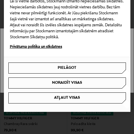
Lai šī vietne darbotos, Stockmann izmanto nepieciešamās sīkdatnes.
Nepieciešamās sīkdatnes ļauj nodrošināt vietnes darbību. Bez tām
vietne nevar pilnvērtīgi funkcionēt. Ar Jūsu piekrišanu Stockmann
KUPONA PRIEKŠROCĪBA
IZPĀRDOŠANA 40%
šajā vietnē var izmantot arī analītikas un mārketinga sīkdatnes.
TOMMY HILFIGER
TOMMY HILFIGER
Atļaut vai noraidīt šīs izvēles sīkdatnes iespējams zemāk. Detalizētu
Adīti svārki
Puff Flower kleita
informāciju par Stockmann izmantotajām sīkdatnēm atradīsiet
Original Price
Discounted Price
Original Price
69,90 €
47,90 €
79,90 €
Stockmann Sīkdatņu politikā.
Stockmann nav pieejams tavā valstī.
Privātuma politika un sīkdatnes
Delivery is not available in your Country.
PIELĀGOT
I UNDERSTAND
NORAIDĪT VISAS
ATĻAUT VISAS
KUPONA PRIEKŠROCĪBA
KUPONA PRIEKŠROCĪBA
TOMMY HILFIGER
TOMMY HILFIGER
Chambray Rara svārki
Polo adīta kleita
Original Price
Original Price
79,90 €
99,90 €