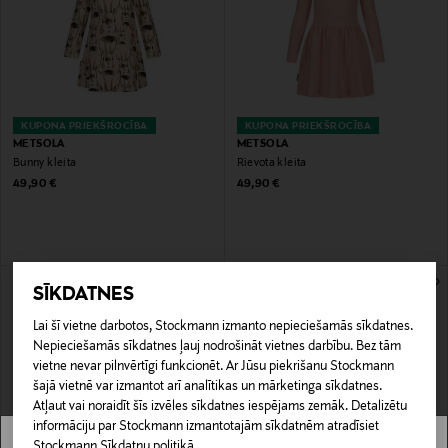
KUPONA PRIEKŠROCĪBA
KUPONA PRIEKŠROCĪBA
METSOLA
METSOLA
Bunny kleita
Rievota kleita
Original Price
Original Price
49,90 €
49,90 €
SĪKDATNES
Lai šī vietne darbotos, Stockmann izmanto nepieciešamās sīkdatnes.
Nepieciešamās sīkdatnes ļauj nodrošināt vietnes darbību. Bez tām
vietne nevar pilnvērtīgi funkcionēt. Ar Jūsu piekrišanu Stockmann
šajā vietnē var izmantot arī analītikas un mārketinga sīkdatnes.
Atļaut vai noraidīt šīs izvēles sīkdatnes iespējams zemāk. Detalizētu
informāciju par Stockmann izmantotajām sīkdatnēm atradīsiet
Stockmann Sīkdatņu politikā.