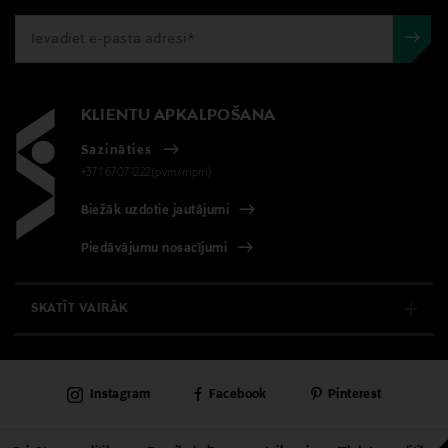
KLIENTU APKALPOŠANA
Sazināties
+371 67071222(pvm/mpm)
Biežāk uzdotie jautājumi
Piedāvājumu nosacījumi
SKATĪT VAIRĀK
E-VEIKALS
Instagram
Facebook
Pinterest
KLIENTU APKALPOŠANA
UNIVERSĀLVEIKALS