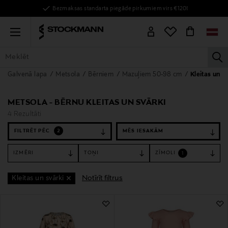
Bezmaksas standarta piegāde pirkumiem virs €120!
Menu
la
Galvenā lapa
Metsola
Bērniem
Mazuļiem 50-98 cm
Kleitas un s
VISAS PRECES
SIEVIETĒM
VĪRIEŠIEM
BĒRNIEM
MĀJAI
METSOLA - BĒRNU KLEITAS UN SVĀRKI
4 Rezultāti
FILTRĒT PĒC
2
IZMĒRI
TOŅI
ZĪMOLI
1
Notīrīt filtrus
Kleitas un svārki
4 Rezultāti