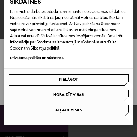
SĪKDATNES
ADIDAS ORIGINALS
METSOLA
Treniņtērps
Safari muslīna kombinezons
Lai šī vietne darbotos, Stockmann izmanto nepieciešamās sīkdatnes.
Original Price
Discounted Price
Original Price
75,00 €
32,90 €
54,91 €
Nepieciešamās sīkdatnes ļauj nodrošināt vietnes darbību. Bez tām
vietne nevar pilnvērtīgi funkcionēt. Ar Jūsu piekrišanu Stockmann
šajā vietnē var izmantot arī analītikas un mārketinga sīkdatnes.
Atļaut vai noraidīt šīs izvēles sīkdatnes iespējams zemāk. Detalizētu
informāciju par Stockmann izmantotajām sīkdatnēm atradīsiet
Stockmann Sīkdatņu politikā.
Stockmann nav pieejams tavā valstī.
Privātuma politika un sīkdatnes
Delivery is not available in your Country.
PIELĀGOT
I UNDERSTAND
NORAIDĪT VISAS
IZPĀRDOŠANA 40%
ADIDAS ORIGINALS
ATĻAUT VISAS
adidas Originals futbola komplekts
Discounted Price
Original Price
26,90 €
45,00 €