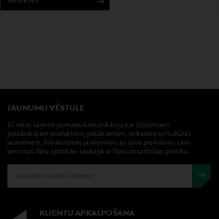
IEPIRKTIES
JAUNUMU VĒSTULE
Es vēlos saņemt jaunumu komunikāciju par Stockmann
piedāvātajiem produktiem, pasākumiem, veikaliem un kultūras
jaunumiem. Pierakstoties jaunumiem, es dodu piekrišanu savu
personas datu apstrādei saskaņā ar Datu aizsardzības politiku.
KLIENTU APKALPOŠANA