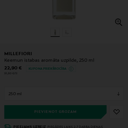
MILLEFIORI
Keemun istabas aromāta uzpilde, 250 ml
Original Price
22,90 €
KUPONA PRIEKŠROCĪBA
91,60 €/1l
null
null
PIEVIENOT GROZAM
PIEEJAMS UZREIZ
PIEGĀDES LAIKS 2-7 DARBA DIENAS