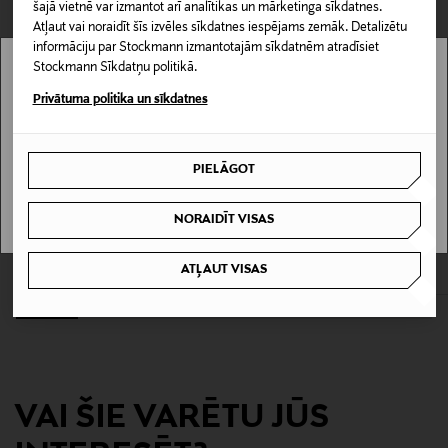
šajā vietnē var izmantot arī analītikas un mārketinga sīkdatnes.
Atļaut vai noraidīt šīs izvēles sīkdatnes iespējams zemāk. Detalizētu
Materiāls
informāciju par Stockmann izmantotajām sīkdatnēm atradīsiet
Stockmann Sīkdatņu politikā.
AROMĀTS, ŪDENS, SPIRTS
Stockmann nav pieejams tavā valstī.
Privātuma politika un sīkdatnes
Krāsa
Delivery is not available in your Country.
1
PIELĀGOT
I UNDERSTAND
KUPONA PRIEKŠROCĪBA
KUPONA PRIEKŠROCĪBA
Izmērs
NORAIDĪT VISAS
MILLEFIORI
OSMIA
250 ml
Selected Orange Tea difuzora uzpildes
Wild rose istabas aromāts, 250 ml
pudele, 250 ml
Original Price
42,90 €
ATĻAUT VISAS
Original Price
19,90 €
Ražotājvalsts
ITĀLIJA
Ražotāja daļas numurs
41REMKE
VAI ŠIE VARĒTU JŪS