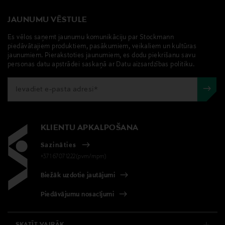
JAUNUMU VĒSTULE
Es vēlos saņemt jaunumu komunikāciju par Stockmann
piedāvātajiem produktiem, pasākumiem, veikaliem un kultūras
jaunumiem. Pierakstoties jaunumiem, es dodu piekrišanu savu
personas datu apstrādei saskaņā ar Datu aizsardzības politiku.
KLIENTU APKALPOŠANA
Sazināties
+371 67071222(pvm/mpm)
Biežāk uzdotie jautājumi
Piedāvājumu nosacījumi
SKATĪT VAIRĀK