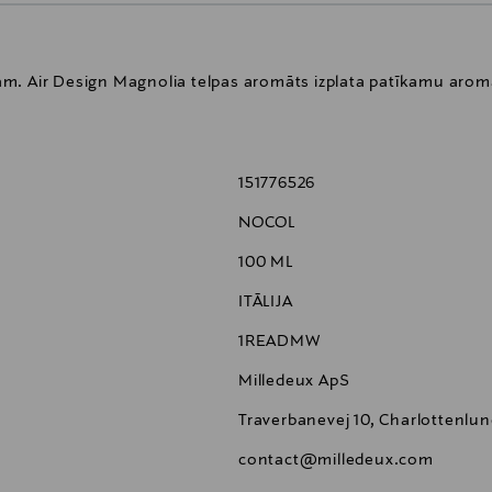
zoram. Air Design Magnolia telpas aromāts izplata patīkamu aro
151776526
NOCOL
100 ML
ITĀLIJA
1READMW
Milledeux ApS
Traverbanevej 10, Charlottenlu
contact@milledeux.com