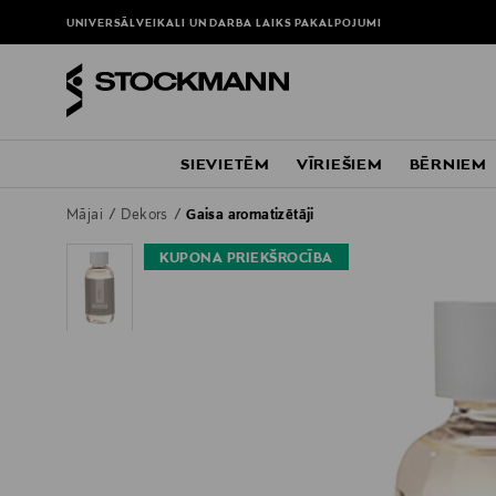
UNIVERSĀLVEIKALI UN DARBA LAIKS
PAKALPOJUMI
SIEVIETĒM
VĪRIEŠIEM
BĒRNIEM
Mājai
Dekors
Gaisa aromatizētāji
KUPONA PRIEKŠROCĪBA