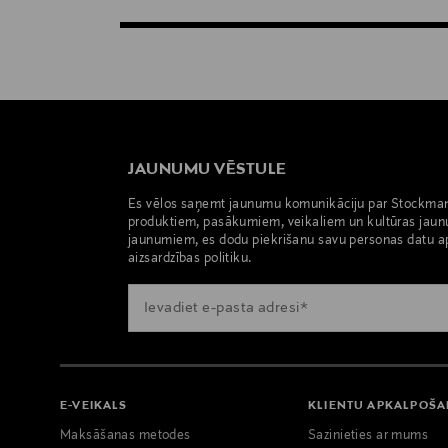
JAUNUMU VĒSTULE
Es vēlos saņemt jaunumu komunikāciju par Stockma
produktiem, pasākumiem, veikaliem un kultūras jaun
jaunumiem, es dodu piekrišanu savu personas datu a
aizsardzības politiku.
E-VEIKALS
KLIENTU APKALPOŠ
Maksāšanas metodes
Sazinieties ar mums