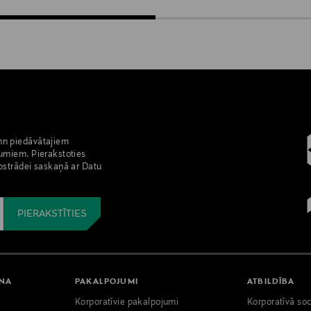
nn piedāvātajiem
umiem. Pierakstoties
pstrādei saskaņā ar Datu
ANA
PAKALPOJUMI
ATBILDĪBA
Korporatīvie pakalpojumi
Korporatīvā soc