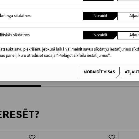
ketinga sīkdatnes
Noraidīt
Atļau
KŠROCĪBA
KUPONA PRIEKŠROCĪBA
KUPO
lītiskās sīkdatnes
Noraidīt
Atļau
MILLEFIORI
MILLEF
difuzora uzpildes
Air Design stikla bļoda istabas
Gold Wat
 atsaukt savu piekrišanu jebkurā laikā vai mainīt savus sīkdatņu iestatījumus sīk
l
aromatizētājam
uzpilde
nas panelī, kuru atradīsiet sadaļā “Pielāgot sīkfailu iestatījumus”.
Original Price
Original
18,90 €
7,90 €
NORAIDĪT VISAS
ATĻAUT
TERESĒT?