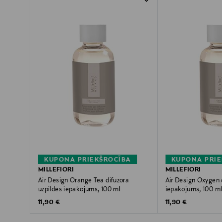
KUPONA PRIEKŠROCĪBA
KUPONA PRIE
MILLEFIORI
MILLEFIORI
Air Design Orange Tea difuzora
Air Design Oxygen 
uzpildes iepakojums, 100 ml
iepakojums, 100 m
Original Price
Original Price
11,90 €
11,90 €