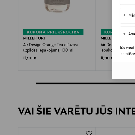
+
Mār
KUPONA PRIEKŠROCĪBA
KUPONA PRIE
+
Ana
MILLEFIORI
MILLEFIORI
Air Design Orange Tea difuzora
Air Design Oxygen 
Jūs varat
uzpildes iepakojums, 100 ml
iepakojums, 100 m
iestatīša
Original Price
Original Price
11,90 €
11,90 €
VAI ŠIE VARĒTU JŪS IN