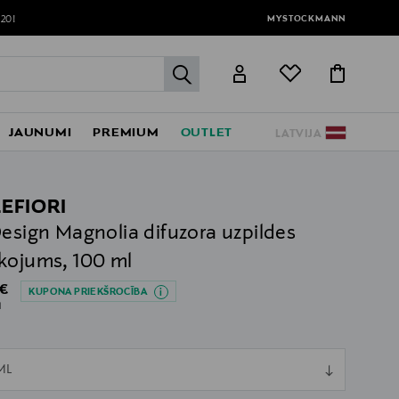
MYSTOCKMANN
120!
label.header.go
JAUNUMI
PREMIUM
OUTLET
LATVIJA
LEFIORI
Design Magnolia difuzora uzpildes
kojums, 100 ml
al Price
 €
KUPONA PRIEKŠROCĪBA
l
ull
ML
ull