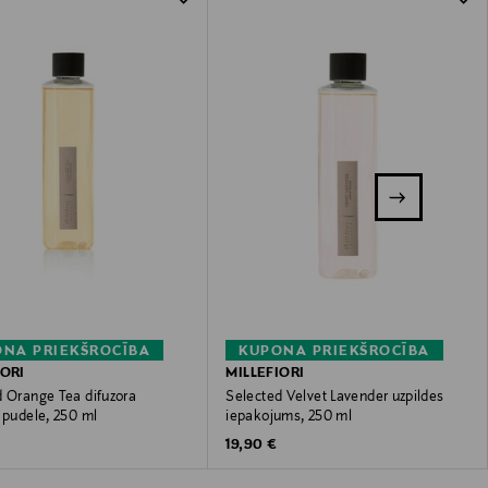
NA PRIEKŠROCĪBA
KUPONA PRIEKŠROCĪBA
IORI
MILLEFIORI
d Orange Tea difuzora
Selected Velvet Lavender uzpildes
 pudele, 250 ml
iepakojums, 250 ml
 Price
Original Price
19,90 €