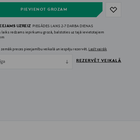
PIEVIENOT GROZAM
IEEJAMS UZREIZ
PIEGĀDES LAIKS 2-7 DARBA DIENAS
 laiks redzams iepirkumu grozā, balstoties uz tajā ievietotajiem
iem
 zemāk preces pieejamību veikalā un iespēju rezervēt.
Lasīt vairāk
REZERVĒT VEIKALĀ
īga