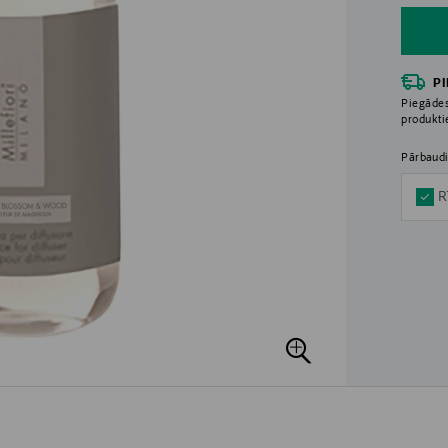
P
Piegādes
produkt
Pārbaudi
R