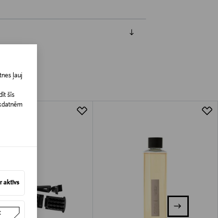
nes ļauj
īt šīs
īkdatnēm
 aktīvs
t