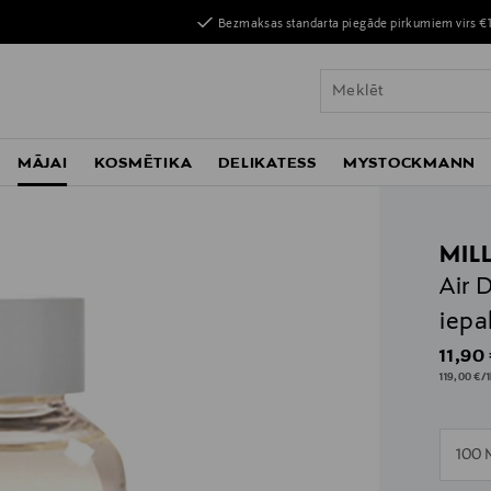
Bezmaksas standarta piegāde pirkumiem virs €
MĀJAI
KOSMĒTIKA
DELIKATESS
MYSTOCKMANN
MIL
Air 
iepa
Origin
11,90
119,00 €/1
n
100 
n