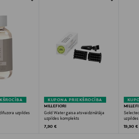
KŠROCĪBA
KUPONA PRIEKŠROCĪBA
KUPO
MILLEFIORI
MILLEF
difuzora uzpildes
Gold Water gaisa atsvaidzinātāja
Selecte
l
uzpildes komplekts
uzpildes
Original Price
Original
7,90 €
19,90 €