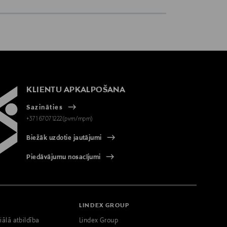
KLIENTU APKALPOŠANA
Sazināties
+371 67071222(pvm/mpm)
Biežāk uzdotie jautājumi
Piedāvājumu nosacījumi
LINDEX GROUP
iālā atbildība
Lindex Group