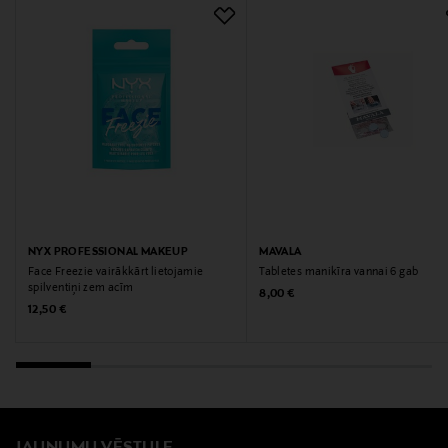
NYX PROFESSIONAL MAKEUP
MAVALA
Face Freezie vairākkārt lietojamie
Tabletes manikīra vannai 6 gab
spilventiņi zem acīm
Original Price
8,00 €
Original Price
12,50 €
JAUNUMU VĒSTULE