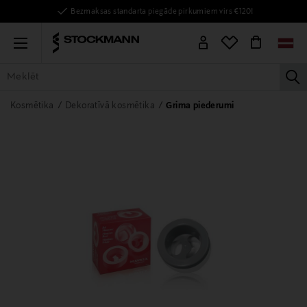
Bezmaksas standarta piegāde pirkumiem virs €120!
Menu
la
VISAS PRECES
SIEVIETĒM
VĪRIEŠIEM
BĒRNIEM
MĀJAI
Kosmētika
Dekoratīvā kosmētika
Grima piederumi