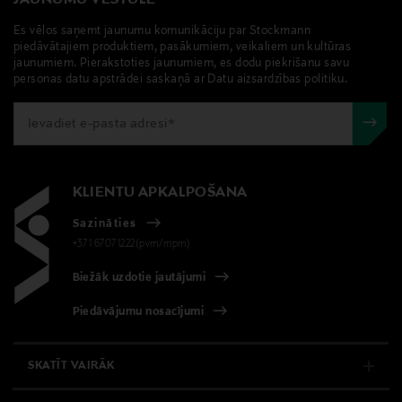
Es vēlos saņemt jaunumu komunikāciju par Stockmann
piedāvātajiem produktiem, pasākumiem, veikaliem un kultūras
jaunumiem. Pierakstoties jaunumiem, es dodu piekrišanu savu
personas datu apstrādei saskaņā ar Datu aizsardzības politiku.
KLIENTU APKALPOŠANA
Sazināties
+371 67071222(pvm/mpm)
Biežāk uzdotie jautājumi
Piedāvājumu nosacījumi
SKATĪT VAIRĀK