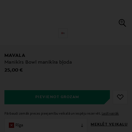
MAVALA
Manikīrs Bowl manikīra bļoda
Original Price
25,00 €
null
null
PIEVIENOT GROZAM
Pārbaudi zemāk preces pieejamību veikalā un iespēju rezervēt.
Lasīt vairāk
MEKLĒT VEIKALU
Rīga