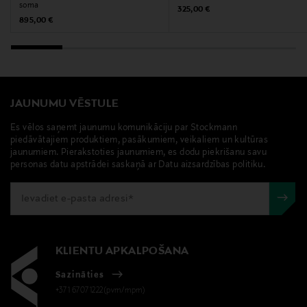
soma
Atslēgvārdi
Original Price
325,00 €
Original Price
895,00 €
Marimekko, soma, mazā soma, plecu soma
JAUNUMU VĒSTULE
Es vēlos saņemt jaunumu komunikāciju par Stockmann
piedāvātajiem produktiem, pasākumiem, veikaliem un kultūras
jaunumiem. Pierakstoties jaunumiem, es dodu piekrišanu savu
personas datu apstrādei saskaņā ar Datu aizsardzības politiku.
KLIENTU APKALPOŠANA
Sazināties
+371 67071222(pvm/mpm)