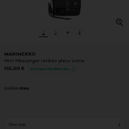
MARIMEKKO
Mini Messenger Unikko plecu soma
Original Price
155,00 €
KUPONA PRIEKŠROCĪBA
Izvēlēties
Krāsa
null
null