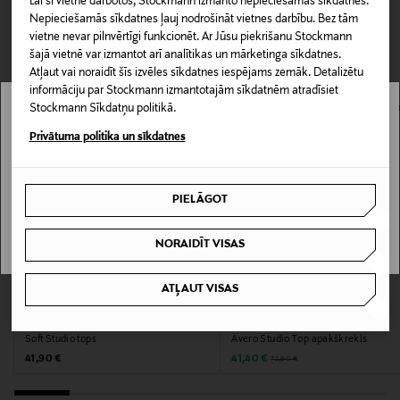
Lai šī vietne darbotos, Stockmann izmanto nepieciešamās sīkdatnes.
Tops ir ērts un daudzfunkcionāls. Tas piemērots kā
0,00 €
Nepieciešamās sīkdatnes ļauj nodrošināt vietnes darbību. Bez tām
apakšveļas daļa vai ērts mājas apģērbs. Tā brīvais
vietne nevar pilnvērtīgi funkcionēt. Ar Jūsu piekrišanu Stockmann
piegriezums nodrošina patīkamu valkāšanas pieredzi.
CITI KLIENTI SKATĪJĀS ARĪ
Piegāde uz saņemšanas punktu
šajā vietnē var izmantot arī analītikas un mārketinga sīkdatnes.
0,00 € – 4,90 €
Atļaut vai noraidīt šīs izvēles sīkdatnes iespējams zemāk. Detalizētu
Produkta numurs
informāciju par Stockmann izmantotajām sīkdatnēm atradīsiet
Stockmann Sīkdatņu politikā.
177666481
Stockmann nav pieejams tavā valstī.
Privātuma politika un sīkdatnes
Materiāls
Delivery is not available in your Country.
95 % viskoze, 5 % elastāns
PIELĀGOT
I UNDERSTAND
Kopšanas instrukcijas
NORAIDĪT VISAS
Mazgāt saudzīgā režīmā 30°C
ATĻAUT VISAS
KUPONA PRIEKŠROCĪBA
IZPĀRDOŠANA 43%
Krāsa
MARIE JO
MARIE JO
VEL VELVET BLUE
Soft Studio tops
Avero Studio Top apakškrekls
Original Price
Discounted Price
Original Price
41,90 €
41,40 €
72,90 €
Izmērs