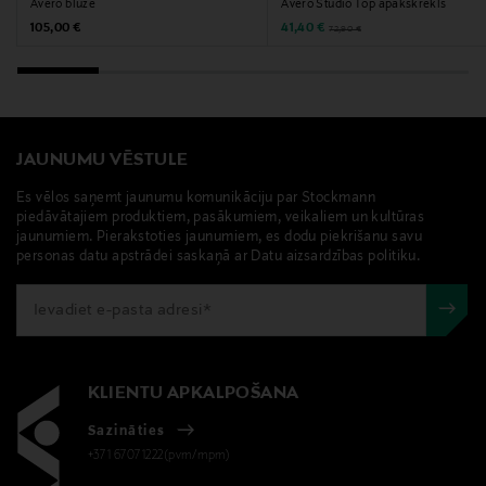
Avero blūze
Avero Studio Top apakškrekls
Atslēgvārdi
Original Price
Discounted Price
Original Price
105,00 €
41,40 €
72,90 €
Marie Jo, tops, apakšveļa, krekls, mežģīnes, apakštops
JAUNUMU VĒSTULE
Es vēlos saņemt jaunumu komunikāciju par Stockmann
piedāvātajiem produktiem, pasākumiem, veikaliem un kultūras
jaunumiem. Pierakstoties jaunumiem, es dodu piekrišanu savu
personas datu apstrādei saskaņā ar Datu aizsardzības politiku.
KLIENTU APKALPOŠANA
Sazināties
+371 67071222(pvm/mpm)