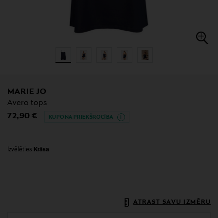
MARIE JO
Avero tops
Original Price
72,90 €
KUPONA PRIEKŠROCĪBA
Izvēlēties
Krāsa
ATRAST SAVU IZMĒRU