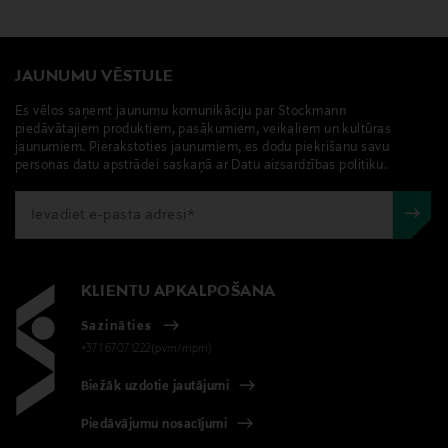
JAUNUMU VĒSTULE
Es vēlos saņemt jaunumu komunikāciju par Stockmann
piedāvātajiem produktiem, pasākumiem, veikaliem un kultūras
jaunumiem. Pierakstoties jaunumiem, es dodu piekrišanu savu
personas datu apstrādei saskaņā ar Datu aizsardzības politiku.
KLIENTU APKALPOŠANA
Sazināties
+371 67071222(pvm/mpm)
Biežāk uzdotie jautājumi
Piedāvājumu nosacījumi