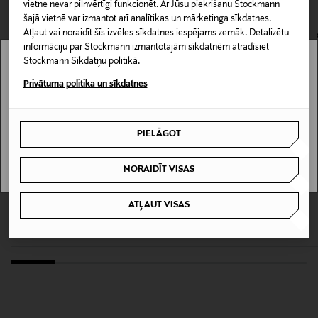
gadījumiem.
LASĪT VAIRĀK
0,00 € – 4,90 €
vietne nevar pilnvērtīgi funkcionēt. Ar Jūsu piekrišanu Stockmann
šajā vietnē var izmantot arī analītikas un mārketinga sīkdatnes.
Materiāls
Atļaut vai noraidīt šīs izvēles sīkdatnes iespējams zemāk. Detalizētu
informāciju par Stockmann izmantotajām sīkdatnēm atradīsiet
53% liocels, 32% kokvilna, 15% lins
Stockmann Sīkdatņu politikā.
Stockmann nav pieejams tavā valstī.
Privātuma politika un sīkdatnes
Kopšanas instrukcijas
Delivery is not available in your Country.
Mazgāt veļas mašīnā 30°C temperatūrā
PIELĀGOT
I UNDERSTAND
Krāsa
NORAIDĪT VISAS
12042 TAUPE
IZPĀRDOŠANA 60%
IZPĀRDOŠANA 61%
ATĻAUT VISAS
MALINA
MALINA
Ražotājvalsts
Maya Scalloped Balloon Sleeve blūze
Leoni kleita
ĶĪNA
Discounted Price
Discounted Price
Original Price
Original Price
127,60 €
179,60 €
319,00 €
459,00 €
Ražotāja daļas numurs
12249411