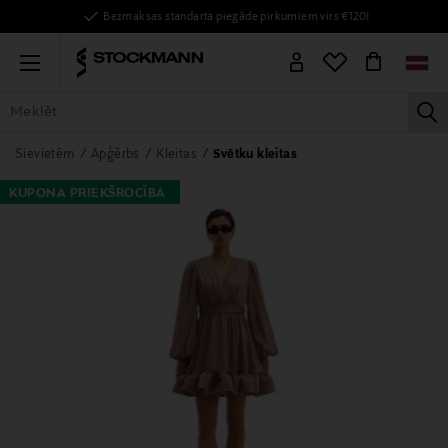
Bezmaksas standarta piegāde pirkumiem virs €120!
Menu
la
VISAS PRECES
SIEVIETĒM
VĪRIEŠIEM
BĒRNIEM
MĀJAI
Sievietēm
Apģērbs
Kleitas
Svētku kleitas
KUPONA PRIEKŠROCĪBA