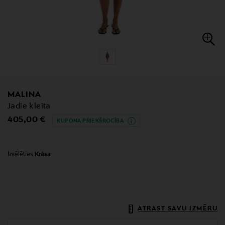
MALINA
Jadie kleita
Original Price
405,00 €
KUPONA PRIEKŠROCĪBA
Izvēlēties
Krāsa
ATRAST SAVU IZMĒRU