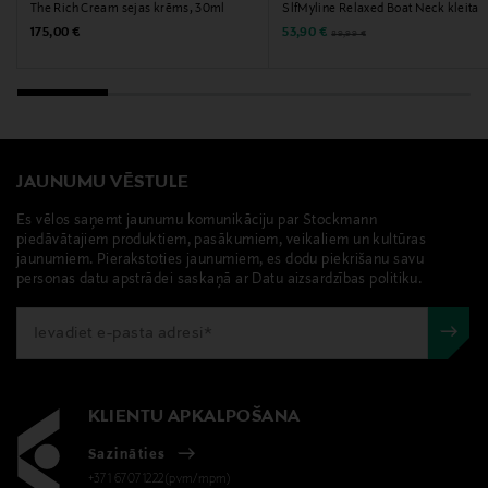
The Rich Cream sejas krēms, 30ml
SlfMyline Relaxed Boat Neck kleita
Original Price
Discounted Price
Original Price
175,00 €
53,90 €
89,99 €
JAUNUMU VĒSTULE
Es vēlos saņemt jaunumu komunikāciju par Stockmann
piedāvātajiem produktiem, pasākumiem, veikaliem un kultūras
jaunumiem. Pierakstoties jaunumiem, es dodu piekrišanu savu
personas datu apstrādei saskaņā ar Datu aizsardzības politiku.
KLIENTU APKALPOŠANA
Sazināties
+371 67071222(pvm/mpm)