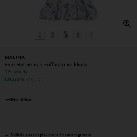
MALINA
Fern Halterneck Ruffled mini kleita
61% atlaide
Original Price
Discounted Price
131,60 €
339,00 €
Izvēlēties
Krāsa
3 cilvēku nesen pievienoja šo savam grozam