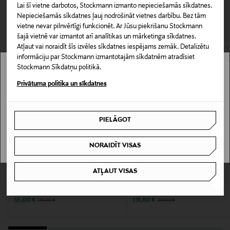
0,00 €
Lai šī vietne darbotos, Stockmann izmanto nepieciešamās sīkdatnes.
piešķir kleitai izteiksmīgumu un rotaļīgumu. Tās
Nepieciešamās sīkdatnes ļauj nodrošināt vietnes darbību. Bez tām
vieglais un plūstošais materiāls patīkami saskaras ar
CITI KLIENTI SKATĪJĀS ARĪ
Piegāde uz saņemšanas punktu
vietne nevar pilnvērtīgi funkcionēt. Ar Jūsu piekrišanu Stockmann
ādu un nodrošina skaistu kustību. Kombinējiet ar
LASĪT VAIRĀK
0,00 € – 4,90 €
šajā vietnē var izmantot arī analītikas un mārketinga sīkdatnes.
augstpapēžu kurpēm un iespaidīgām rotaslietām, lai
Atļaut vai noraidīt šīs izvēles sīkdatnes iespējams zemāk. Detalizētu
radītu neaizmirstamu tēlu.
Materiāls
informāciju par Stockmann izmantotajām sīkdatnēm atradīsiet
Stockmann Sīkdatņu politikā.
100% poliesters, odere 97% poliesters, 3% elastāns
Stockmann nav pieejams tavā valstī.
Privātuma politika un sīkdatnes
Kopšanas instrukcijas
Delivery is not available in your Country.
Mazgāt ar rokām aukstā ūdenī. Nebalināt. Nebērt
PIELĀGOT
I UNDERSTAND
veļas žāvētājā. Gludināt zemā temperatūrā.
NORAIDĪT VISAS
Krāsa
12095 TULIP BLUE
IZPĀRDOŠANA 60%
IZPĀRDOŠANA 61%
ATĻAUT VISAS
MALINA
MALINA
Lucy džinsi
Elna Bow Detailed -minimekko
Ražotājvalsts
Discounted Price
Discounted Price
Original Price
Original Price
55,00 €
131,60 €
139,00 €
335,00 €
ĶĪNA