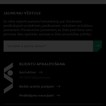
JAUNUMU VĒSTULE
Es vēlos saņemt jaunumu komunikāciju par Stockmann
piedāvātajiem produktiem, pasākumiem, veikaliem un kultūras
jaunumiem. Pierakstoties jaunumiem, es dodu piekrišanu savu
personas datu apstrādei saskaņā ar Datu aizsardzības politiku.
KLIENTU APKALPOŠANA
Sazināties
+371 67071222(pvm/mpm)
Biežāk uzdotie jautājumi
Piedāvājumu nosacījumi