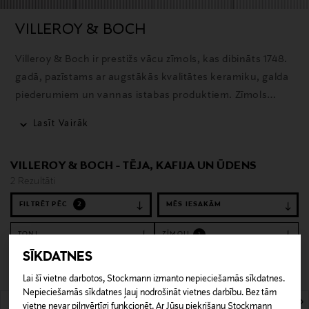
VILLEROY & BOCH
Villeroy & Boch ir prestižs vācu zīmols, kas dibināts 1748.
gadā, pazīstams ar augstākās kvalitātes keramiku, galda
piederumiem un vannas istabas produktiem. Zīmols
apvieno tradicionālo meistarību ar mūsdienīgām
Lasīt Vairāk
inovācijām.
VILLEROY & BOCH - TĒJA, KAFIJA UN ŪDENS
2 Rezultāti
FILTRĒT PĒC
2
TOŅI
ZĪMOLI
1
SĪKDATNES
Notīrīt filtrus
Tēja, kafija un ūdens
Lai šī vietne darbotos, Stockmann izmanto nepieciešamās sīkdatnes.
Nepieciešamās sīkdatnes ļauj nodrošināt vietnes darbību. Bez tām
2 Rezultāti
vietne nevar pilnvērtīgi funkcionēt. Ar Jūsu piekrišanu Stockmann