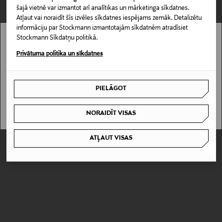
šajā vietnē var izmantot arī analītikas un mārketinga sīkdatnes.
Atļaut vai noraidīt šīs izvēles sīkdatnes iespējams zemāk. Detalizētu
informāciju par Stockmann izmantotajām sīkdatnēm atradīsiet
Stockmann Sīkdatņu politikā.
Stockmann nav pieejams tavā valstī.
Privātuma politika un sīkdatnes
Delivery is not available in your Country.
KUPONA PRIEKŠROCĪBA
KUPONA PRIEKŠROCĪBA
PIELĀGOT
VILLEROY & BOCH
VILLEROY & BOCH
I UNDERSTAND
Old Luxembourg tējkanna 1,1 l
Mariefleur tējas krūze, 0,62 l
Original Price
Original Price
123,00 €
79,90 €
NORAIDĪT VISAS
ATĻAUT VISAS